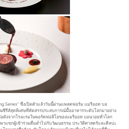
 Series” ซึ่งเปิดตัวแล้ววันนี้ผ่านแพลตฟอร์ม แมริออท บอ
ซีรีส์สุดพิเศษที่คัดสรรประสบการณ์มื้ออาหารระดับโลกมาอย่าง
รชื่อดังจากโรงแรมในพอร์ตฟอลิโอของแมริออท บอนวอยทั่วโลก
ะพาแขกผู้เข้าร่วมดื่มด่ำไปกับวัฒนธรรม ประวัติศาสตร์และศิลปะ