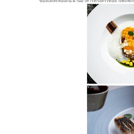
ของแต่ละท้องถิ่น ผ่านอาหารที่รังสรรค์อย่างพิถีพิถ