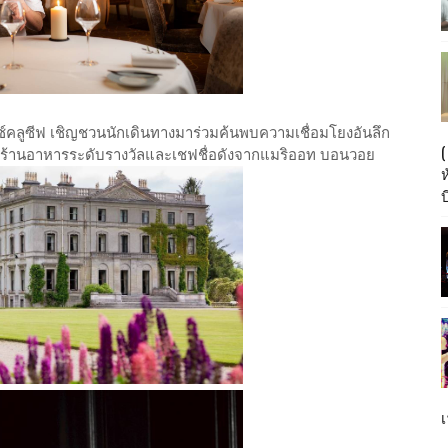
อ็กซ์คลูซีฟ เชิญชวนนักเดินทางมาร่วมค้นพบความเชื่อมโยงอันลึก
นร้านอาหารระดับรางวัลและเชฟชื่อดังจากแมริออท บอนวอย
บ
เ