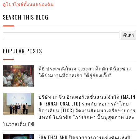
ดูโปรไฟล์ทั้งหมดของฉัน
SEARCH THIS BLOG
POPULAR POSTS
พิธี ประเพณีกินเจ จ.ยะลา คึกคัก พี่น้องชาว
ใต้ร่วมงานที่ศาลเจ้า “ตี่ฮู่อ๋องเอี๊ย”
บริษัท มาจิน อินเตอร์เนชั่นแนล จำกัด (MAJIN
INTERNATIONAL LTD) ร่วมกับ หอการค้าไทย-
อิตาเลียน (TICC) จัดงานสัมมนาเครือข่ายการ
แพทย์ ในหัวข้อ “การรักษา ฟื้นฟูสุขภาพ และ
โนวาสเต็ม บีซี
EGA THAILAND ปิดรายการการแข่งขันแห่งปี