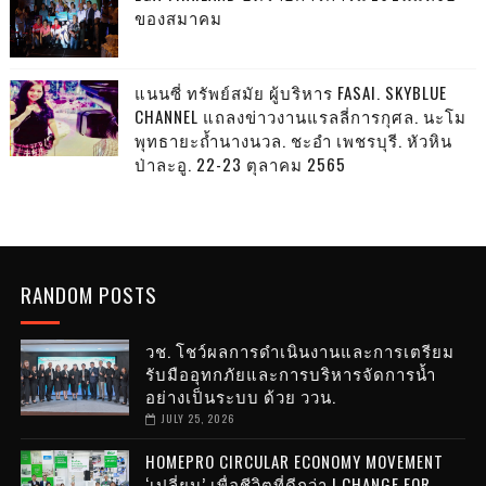
ของสมาคม
แนนซี่ ทรัพย์สมัย ผู้บริหาร FASAI. SKYBLUE
CHANNEL แถลงข่าวงานแรลลี่การกุศล. นะโม
พุทธายะถ้ำนางนวล. ชะอำ เพชรบุรี. หัวหิน
ป่าละอู. 22-23 ตุลาคม 2565
RANDOM POSTS
วช. โชว์ผลการดำเนินงานและการเตรียม
รับมืออุทกภัยและการบริหารจัดการน้ำ
อย่างเป็นระบบ ด้วย ววน.
JULY 25, 2026
HOMEPRO CIRCULAR ECONOMY MOVEMENT
‘เปลี่ยน’ เพื่อชีวิตที่ดีกว่า | CHANGE FOR