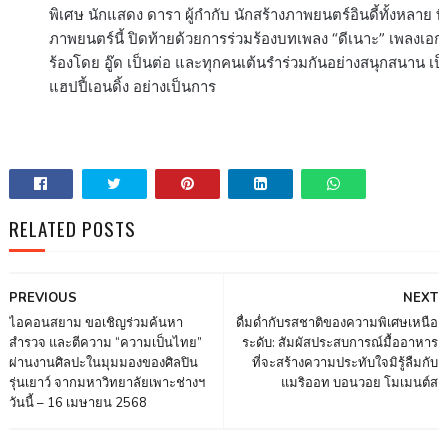
พิเศษ นักแสดง ดารา ผู้กำกับ นักสร้างภาพยนตร์อินดี้ทั้งหลาย
ภาพยนตร์นี้ ปิดท้ายด้วยการร่วมร้องบทเพลง “ดีเนาะ” เพลงเอกจ
ร้องโดย อู๊ด เป็นต่อ และทุกคนเต้นรำร่วมกันอย่างสนุกสนาน 
แฮปปี้เอนดิ้ง อย่างเป็นการ
RELATED POSTS
PREVIOUS
NEXT
ไอคอนสยาม ขอเชิญร่วมค้นหา
ดื่มด่ำกับรสชาติของความพิเศษเหนือ
สำรวจ และตีความ “ความเป็นไทย”
ระดับ: สัมผัสประสบการณ์มื้ออาหาร
ผ่านงานศิลปะในมุมมองของศิลปิน
ที่จะสร้างความประทับใจมิรู้ลืมกับ
รุ่นเยาว์ จากมหาวิทยาลัยเพาะช่างฯ
แมริออท บอนวอย โมเมนต์ส
วันนี้ – 16 เมษายน 2568