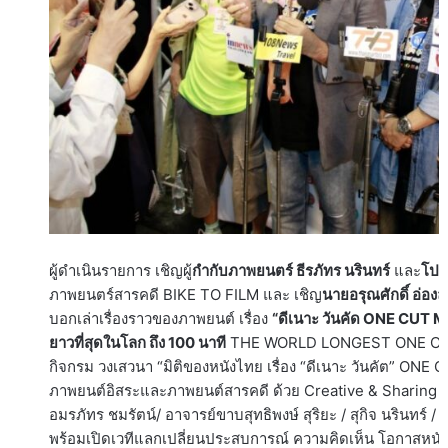
ผู้ดำเนินรายการ เชิญผู้
กำกับภาพยนตร์ ธีรภัทร นรินทร์
และ
โปรด
ภาพยนตร์สารคดี BIKE TO FILM และ เชิญ
นายอรุณศักดิ์ อ่อง
บอกเล่าเรื่องราวของภาพยนต์ เรื่อง
“ดีเนาะ วันคัด ONE CUT 
ยาวที่สุดในโลก ถึง 100 นาที
THE WORLD LONGEST ONE CU
กิจกรม วงเสวนา “มิติของหนังไทย เรื่อง “ดีเนาะ วันคัต” ONE
ภาพยนต์อิสระและภาพยนต์สารคดี ด้วย Creative & Sharing Ec
อมรภัทร ชมรัตน์/ อาจารย์ขาบสุทธิพงษ์ สุริยะ / สุกิจ นรินทร์ / 
พร้อมเปิดเวทีแลกเปลี่ยนประสบการณ์ ความคิดเห็น โอกาสหนั