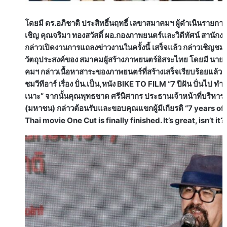
โดยมี ดร.อภิชาติ ประสิทธิ์นฤทธิ์ เลขาสมาคมฯ ผู้ดำเนินรายการก
เชิญ คุณจริมา ทองสวัสดิ์ ผอ.กองภาพยนตร์และวิดีทัศน์ สานัก
กล่าวเปิดงานการแถลงข่าวงานในครั้งนี้
เสร็จแล้ว กล่าวเชิญช
วัตถุประสงค์ของ สมาคมผู้สร้างภาพยนตร์อิสระไทย โดยมี นายอร
คมฯ กล่าวเนื้อหาสาระของภาพยนตร์ที่สร้างเสร็จเรียบร้อยแล้ว ถ
ชมวีทีอาร์ เรื่อง ปั่น.เป็น,หนัง BIKE TO FILM “7 ปีฝัน ปั่นไป ทำไ
เนาะ” จากนั้นคุณพุทธชาด ศรีนิศากร ประธานเจ้าหน้าที่บริหารส
(มหาชน) กล่าวต้อนรับและขอบคุณแขกผู้มีเกียรติ “7 years of
Thai movie One Cut is finally finished. It’s great, isn’t it?