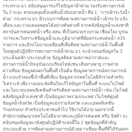
กระทรวง อว. สนับสนุนการแก้ไขปัญหาน้ําท่วม รองรับสถานการณ์
ใน 3 ระยะ ครอบคลุมตั้งแต่ต้นน้ำยันปลายน้ำ คือ 1. “การเฝ้าระวังน้ำ
ท่วม” กระทรวง อว. มีระบบการติดตามสถานการณ์น้ำ เฝ้าระวัง แจ้ง
เตือน และวางแผนอพยพได้อย่างทันท่วงที จากคลังข้อมูลน้ำแห่งชาติ
สถาบันสารสนเทศน้ำ หรือ สสน. ที่เป็นหน่วยรวบรวม เชื่อมโยง บูรณ
าการและวิเคราะห์ข้อมูลน้ำและภูมิอากาศที่มีผลกระทบต่อน้ำ 435
รายการ และมีรถโมบายเคลื่อนที่เพื่อติดตามสถานกาณ์น้ำในพื้นที่
โดยศูนย์ปฏิบัติการสถานการณ์น้ำท่วม อว. จะนำเสนอข้อมูลใน 3
ประเด็นหลัก ประกอบด้วย ข้อมูลติดตามสภาพอากาศและ
สถานการณ์น้ำปัจจุบันแบบเรียลไทม์เช่น เส้นทางพายุ ภาพถ่าย
ดาวเทียม ข้อมูลฝนตกในพื้นที่ เป็นต้น ข้อมูลคาดการณ์สถานการณ์
น้ำ แบบจำลองชี้เป้าพื้นที่เสี่ยง ข้อมูลจากเทคโนโลยีสำรวจสำหรับ
วิเคราะห์ เพื่อวางแผน ตัดสินใจแก้ไขปัญหาในพื้นที่ ระบบเว็บไซด์
และโมบายแอพพลิเคชั่นสำหรับติดตามสถานการณ์น้ำ เช่น เว็บไซด์
คลังข้อมูลน้ำแห่งชาติ เป็นข้อมูลภาพรวมประเทศ เว็บไซด์ศูนย์
ข้อมูลน้ำจังหวัด เป็นข้อมูลแยกรายจังหวัด และแอพพลิเคชั่น
ThaiWater สำหรับประชาชนทั่วไป ใช้งานได้ง่าย นอกจากนี้
สำนักงานพัฒนาเทคโนโลยีอวกาศและภูมิสารสนเทศ หรือ จิสด้า จะ
สนับสนุนข้อมูลมายังศูนย์ปฏิบัติฯแห่งนี้ใน 2 ชุดข้อมูลที่สำคัญ
ประกอบด้วย การติดตามสถานการณ์ด้วยดาวเทียม พื้นที่ที่ได้รับผลก