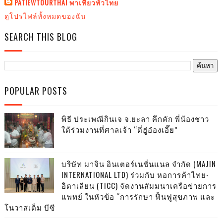
PATIEWTOURTHAI พาเที่ยวทั่วไทย
ดูโปรไฟล์ทั้งหมดของฉัน
SEARCH THIS BLOG
POPULAR POSTS
พิธี ประเพณีกินเจ จ.ยะลา คึกคัก พี่น้องชาว
ใต้ร่วมงานที่ศาลเจ้า “ตี่ฮู่อ๋องเอี๊ย”
บริษัท มาจิน อินเตอร์เนชั่นแนล จำกัด (MAJIN
INTERNATIONAL LTD) ร่วมกับ หอการค้าไทย-
อิตาเลียน (TICC) จัดงานสัมมนาเครือข่ายการ
แพทย์ ในหัวข้อ “การรักษา ฟื้นฟูสุขภาพ และ
โนวาสเต็ม บีซี