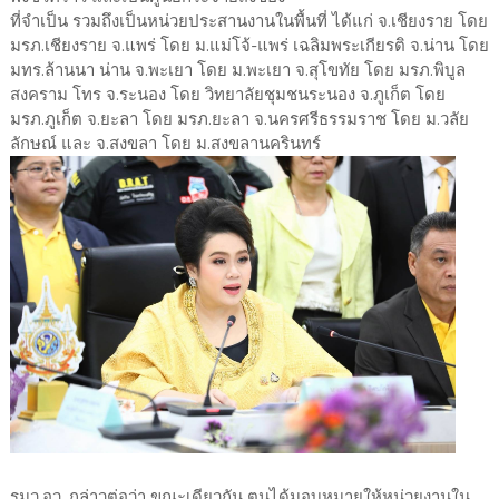
ที่จำเป็น รวมถึงเป็นหน่วยประสานงานในพื้นที่ ได้แก่ จ.เชียงราย โดย
มรภ.เชียงราย จ.แพร่ โดย ม.แม่โจ้-แพร่ เฉลิมพระเกียรติ จ.น่าน โดย
มทร.ล้านนา น่าน จ.พะเยา โดย ม.พะเยา จ.สุโขทัย โดย มรภ.พิบูล
สงคราม โทร จ.ระนอง โดย วิทยาลัยชุมชนระนอง จ.ภูเก็ต โดย
มรภ.ภูเก็ต จ.ยะลา โดย มรภ.ยะลา จ.นครศรีธรรมราช โดย ม.วลัย
ลักษณ์ และ จ.สงขลา โดย ม.สงขลานครินทร์
รมว.อว. กล่าวต่อว่า ขณะเดียวกัน ตนได้มอบหมายให้หน่วยงานใน