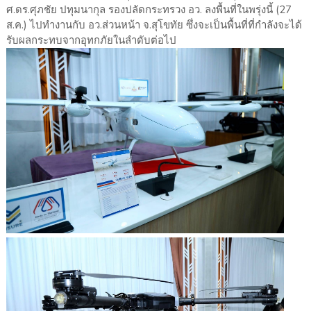
ศ.ดร.ศุภชัย ปทุมนากุล รองปลัดกระทรวง อว. ลงพื้นที่ในพรุ่งนี้ (27
ส.ค.) ไปทำงานกับ อว.ส่วนหน้า จ.สุโขทัย ซึ่งจะเป็นพื้นที่ที่กำลังจะได้
รับผลกระทบจากอุทกภัยในลำดับต่อไป