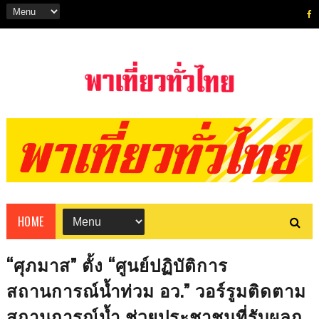
HOME
“ศุภมาส” ตั้ง “ศูนย์ปฏิบัติการ
สถานการณ์น้ำท่วม อว.” วอร์รูมติดตาม
สถานการณ์น้ำ ช่วยประชาชนที่รับผลก