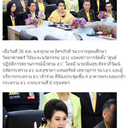
เมื่อวันที่ 26 ส.ค. น.ส.ศุภมาส อิศรภักดี รมว.การอุดมศึกษา
วิทยาศาสตร์ วิจัยและนวัตกรรม (อว.) แถลงข่าวการจัดตั้ง “ศูนย์
ปฏิบัติการสถานการณ์น้ำท่วม อว.” โดยมี นายเพิ่มสุข สัจจาภิวัฒน์
ปลัดกระทรวง อว. น.ส.สุชาดา แทนทรัพย์ เลขานุการ รมว.อว. และผู้
บริหารกระทรวง อว. เข้าร่วม ที่ห้องประชุมชั้น 4 อาคารพระจอมเกล้า
กระทรวง อว. ถ.พระรามที่ 6 กรุงเทพฯ