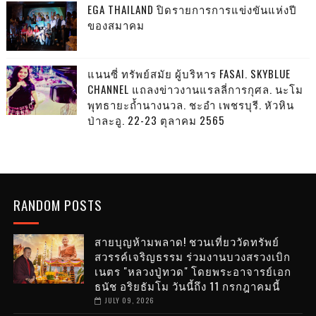
EGA THAILAND ปิดรายการการแข่งขันแห่งปี
ของสมาคม
แนนซี่ ทรัพย์สมัย ผู้บริหาร FASAI. SKYBLUE
CHANNEL แถลงข่าวงานแรลลี่การกุศล. นะโม
พุทธายะถ้ำนางนวล. ชะอำ เพชรบุรี. หัวหิน
ป่าละอู. 22-23 ตุลาคม 2565
RANDOM POSTS
สายบุญห้ามพลาด! ชวนเที่ยววัดทรัพย์
สวรรค์เจริญธรรม ร่วมงานบวงสรวงเบิก
เนตร "หลวงปู่ทวด" โดยพระอาจารย์เอก
ธนัช อริยธัมโม วันนี้ถึง 11 กรกฎาคมนี้
JULY 09, 2026