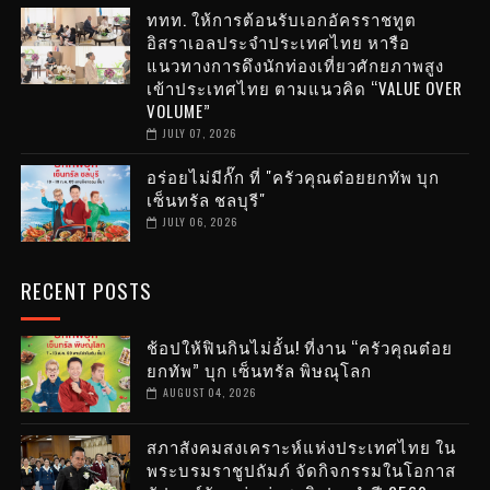
ททท. ให้การต้อนรับเอกอัครราชทูต
อิสราเอลประจำประเทศไทย หารือ
แนวทางการดึงนักท่องเที่ยวศักยภาพสูง
เข้าประเทศไทย ตามแนวคิด “VALUE OVER
VOLUME”
JULY 07, 2026
อร่อยไม่มีกั๊ก ที่ "ครัวคุณต๋อยยกทัพ บุก
เซ็นทรัล ชลบุรี"
JULY 06, 2026
RECENT POSTS
ช้อปให้ฟินกินไม่อั้น! ที่งาน “ครัวคุณต๋อย
ยกทัพ” บุก เซ็นทรัล พิษณุโลก
AUGUST 04, 2026
สภาสังคมสงเคราะห์แห่งประเทศไทย ใน
พระบรมราชูปถัมภ์ จัดกิจกรรมในโอกาส