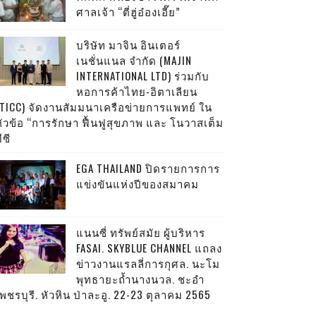
ศาลเจ้า “ตี่ฮู่อ๋องเอี๊ย”
บริษัท มาจิน อินเตอร์
เนชั่นแนล จำกัด (MAJIN
INTERNATIONAL LTD) ร่วมกับ
หอการค้าไทย-อิตาเลียน
(TICC) จัดงานสัมมนาเครือข่ายการแพทย์ ใน
หัวข้อ “การรักษา ฟื้นฟูสุขภาพ และ โนวาสเต็ม
ีซี
EGA THAILAND ปิดรายการการ
แข่งขันแห่งปีของสมาคม
แนนซี่ ทรัพย์สมัย ผู้บริหาร
FASAI. SKYBLUE CHANNEL แถลง
ข่าวงานแรลลี่การกุศล. นะโม
พุทธายะถ้ำนางนวล. ชะอำ
พชรบุรี. หัวหิน ป่าละอู. 22-23 ตุลาคม 2565