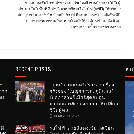
ระดมกองทัพโดรนสำรวจและลำเลียงสิ่งของไปมอบให้กับผู้
ประสบภัยในพื้นที่ที่เข้าถึงยาก พร้อมเรือไวไฟ (WiFi) ให้บริการ
สัญญาณอินเทอร์เน็ต บ้านสำเร็จรูป ที่นอนยางพาราถุงยังชีพที่มี
อาหารนวัตกรรมพร้อมทานโดยไม่ต้องอุ่น พร้อมแจ้งเตือน
สถานการณ์น้ำผ่านทุกช่องทาง
RECENT POSTS
สน
ะ
"ล่าม" ภาพยนตร์สร้างจากเรื่อง
การ
จริงของ "เบญจวรรณ ภูมิแสน"
ะบบ
เปิดกาล่าพรีเมียร์สุดอบอุ่น
ถ่ายทอดพลังของภาษา...ที่เปลี่ยน
ชีวิตผู้คน
AUGUST 06, 2026
่ดี
รถไฟฟ้าสายสีแดงเข้ม วงเวียน
VING
ใหญ่–มหาชัย ก้าวสำคัญสู่