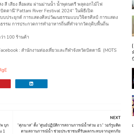
สี เสียง สื่อผสม ผ่านม่านน้ำ น้ำพุดนตรี พลุดอกไม้ไฟ
ตตานี“Pattani River Festival 2024” ในพิธีเปิด
แบบประยุกต์ การแสดงศิลปวัฒนธรรมแบบวิจิตรศิลป์ การแสดง
รม การประกวดการทำอาหารถิ่นที่ทำจากวัตถุดิบพื้นถิ่น
ว่า 100 ร้านค้า
Facebook : สำนักงานท่องเที่ยวและกีฬาจังหวัดปัตตานี (MOTS
บ
RgE
NEXT
เ
พ บุก
“ศุภมาส” ตั้ง “ศูนย์ปฏิบัติการสถานการณ์น้ำท่วม อว.” วอร์รูมติด
น 1
ตามสถานการณ์น้ำ ช่วยประชาชนที่รับผลกระทบจากอุทกภัย