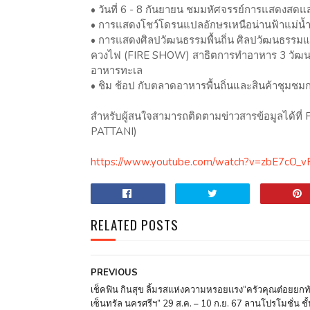
• วันที่ 6 - 8 กันยายน ชมมหัศจรรย์การแสดงสดแสง 
• การแสดงโชว์โดรนแปลอักษรเหนือน่านฟ้าแม่น้ำปั
• การแสดงศิลปวัฒนธรรมพื้นถิ่น ศิลปวัฒนธรรม
ควงไฟ (FIRE SHOW) สาธิตการทำอาหาร 3 วัฒนธร
อาหารทะเล
• ชิม ช้อป กับตลาดอาหารพื้นถิ่นและสินค้าชุมชมก
สำหรับผู้สนใจสามารถติดตามข่าวสารข้อมูลได้ที่ 
PATTANI)
https://www.youtube.com/watch?v=zbE7cO_v
RELATED POSTS
PREVIOUS
เช็คฟิน กินสุข ลิ้มรสแห่งความหรอยแรง“ครัวคุณต๋อยยกทั
เซ็นทรัล นครศรีฯ” 29 ส.ค. – 10 ก.ย. 67 ลานโปรโมชั่น ชั้