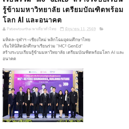
รู้ข้ามมหาวิทยาลัย เตรียมบัณฑิตพร้อม
โลก AI และอนาคต
Patiewtourthai พาเที่ยวทั่วไทย
มิถุนายน 11, 2569
มหิดล–จุฬาฯ –เชียงใหม่ พลิกโฉมอุดมศึกษาไทย
เริ่มให้นิสิตนักศึกษาเรียนร่วม “MC² GenEd”
สร้างระบบเรียนรู้ข้ามมหาวิทยาลัย เตรียมบัณฑิตพร้อมโลก AI และ
อนาคต