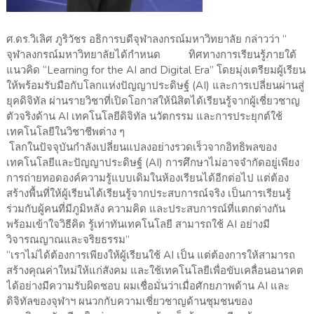
ศ.ดร.วิเลิศ ภูริวัชร อธิการบดีจุฬาลงกรณ์มหาวิทยาลัย กล่าวว่า “
จุฬาลงกรณ์มหาวิทยาลัยได้กำหนด ทิศทางการเรียนรู้ภายใต้
แนวคิด “Learning for the AI and Digital Era” โดยมุ่งเตรียมผู้เรียน
ให้พร้อมรับมือกับโลกแห่งปัญญาประดิษฐ์ (AI) และการเปลี่ยนผ่านสู่
ยุคดิจิทัล ผ่านรายวิชาที่เปิดโอกาสให้นิสิตได้เรียนรู้จากผู้เชี่ยวชาญ
ตัวจริงด้าน AI เทคโนโลยีดิจิทัล นวัตกรรม และการประยุกต์ใช้
เทคโนโลยีในวิชาชีพต่าง ๆ
โลกในปัจจุบันกำลังเปลี่ยนแปลงอย่างรวดเร็วจากอิทธิพลของ
เทคโนโลยีและปัญญาประดิษฐ์ (AI) การศึกษาไม่อาจจำกัดอยู่เพียง
การถ่ายทอดองค์ความรู้แบบเดิมในห้องเรียนได้อีกต่อไป แต่ต้อง
สร้างพื้นที่ให้ผู้เรียนได้เรียนรู้จากประสบการณ์จริง เป็นการเรียนรู้
ร่วมกับผู้คนที่มีภูมิหลัง ความคิด และประสบการณ์ที่แตกต่างกัน
พร้อมเข้าใจวิธีคิด รู้เท่าทันเทคโนโลยี สามารถใช้ AI อย่างมี
วิจารณญาณและจริยธรรม”
“เราไม่ได้ต้องการเพียงให้ผู้เรียนใช้ AI เป็น แต่ต้องการให้สามารถ
สร้างคุณค่าใหม่ให้แก่สังคม และใช้เทคโนโลยีเพื่อขับเคลื่อนอนาคต
ได้อย่างมีความรับผิดชอบ ผมเชื่อมั่นว่าเมื่อศักยภาพด้าน AI และ
ดิจิทัลของจุฬาฯ ผนวกกับความเชี่ยวชาญด้านชุมชนของ