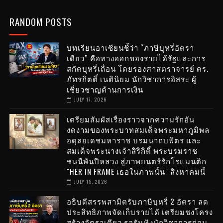
RANDOM POSTS
บทเรียนอาเซียนชี้ว่า “ภาษีบุหรี่อัตรา
เดียว” คือทางออกของรายได้รัฐและการ
สกัดบุหรี่เถื่อน โดยรองศาสตราจารย์ ดร.
ภัทรกิตติ์ เนตินิยม นักวิชาการอิสระ ผู้
เชี่ยวชาญด้านการเงิน
JULY 17, 2026
เตรียมสัมผัสเรื่องราวจากความรักอัน
งดงามของพระบาทสมเด็จพระมหาภูมิพล
อดุลยเดชมหาราช บรมนาถบพิตร และ
สมเด็จพระนางเจ้าสิริกิติ์ พระบรมราช
ชนนีพันปีหลวง สู่ภาพยนตร์รักโรแมนติก
"HER IN FRAME เธอในภาพนั้น" สิงหาคมนี้
JULY 15, 2026
อธิบดีสรรพสามิตรับภาษีบุหรี่ 2 อัตรา ลด
ประสิทธิภาพจัดเก็บรายได้ เตรียมชงโครง
สร้างอัตราเดียว รอรับฟังนักวิชาการก่อน