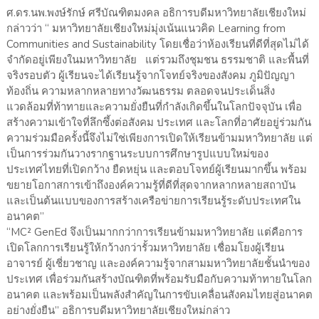
ศ.ดร.นพ.พงษ์รักษ์ ศรีบัณฑิตมงคล อธิการบดีมหาวิทยาลัยเชียงใหม่
กล่าวว่า “ มหาวิทยาลัยเชียงใหม่มุ่งเน้นแนวคิด Learning from
Communities and Sustainability โดยเชื่อว่าห้องเรียนที่ดีที่สุดไม่ได้
จำกัดอยู่เพียงในมหาวิทยาลัย แต่รวมถึงชุมชน ธรรมชาติ และพื้นที่
จริงรอบตัว ผู้เรียนจะได้เรียนรู้จากโจทย์จริงของสังคม ภูมิปัญญา
ท้องถิ่น ความหลากหลายทางวัฒนธรรม ตลอดจนประเด็นสิ่ง
แวดล้อมที่ท้าทายและความยั่งยืนที่กำลังเกิดขึ้นในโลกปัจจุบัน เพื่อ
สร้างความเข้าใจที่ลึกซึ้งต่อสังคม ประเทศ และโลกที่อาศัยอยู่ร่วมกัน
ความร่วมมือครั้งนี้จึงไม่ใช่เพียงการเปิดให้เรียนข้ามมหาวิทยาลัย แต่
เป็นการร่วมกันวางรากฐานระบบการศึกษารูปแบบใหม่ของ
ประเทศไทยที่เปิดกว้าง ยืดหยุ่น และตอบโจทย์ผู้เรียนมากขึ้น พร้อม
ขยายโอกาสการเข้าถึงองค์ความรู้ที่ดีที่สุดจากหลากหลายสถาบัน
และเป็นต้นแบบของการสร้างเครือข่ายการเรียนรู้ระดับประเทศใน
อนาคต”
“MC² GenEd จึงเป็นมากกว่าการเรียนข้ามมหาวิทยาลัย แต่คือการ
เปิดโลกการเรียนรู้ให้กว้างกว่ารั้วมหาวิทยาลัย เชื่อมโยงผู้เรียน
อาจารย์ ผู้เชี่ยวชาญ และองค์ความรู้จากสามมหาวิทยาลัยชั้นนำของ
ประเทศ เพื่อร่วมกันสร้างบัณฑิตที่พร้อมรับมือกับความท้าทายในโลก
อนาคต และพร้อมเป็นพลังสำคัญในการขับเคลื่อนสังคมไทยสู่อนาคต
อย่างยั่งยืน” อธิการบดีมหาวิทยาลัยเชียงใหม่กล่าว