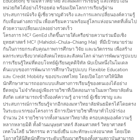
Education) ข้ามมหาวิทยาลัย สะสมผลการเรียนรู้ และเทียบโอน
หน่วยกิตได้อย่างไร้รอยต่อ พร้อมเปิดโลกการเรียนรู้ผ่าน
ประสบการณ์จริง ผู้เชี่ยวชาญตัวจริง และการแลกเปลี่ยนองค์ความรู้
กับเพื่อนต่างสถาบัน เพื่อเตรียมความพร้อมสู่โลกแห่งอนาคตที่เต็มไป
ด้วยความเปลี่ยนแปลงอย่างรวดเร็ว
โครงการ MC² GenEd เกิดขึ้นภายใต้เครือข่ายความร่วมมือเชิง
ยุทธศาสตร์ MC² (Mahidol–Chula–Chiang Mai) ที่มีเป้าหมายร่วม
กันในการยกระดับคุณภาพการศึกษา วิจัย และนวัตกรรม เพื่อสร้าง
ผลกระทบเชิงบวกต่อสังคมไทยและสังคมโลก ผ่านการพัฒนารูปแบบ
การเรียนรู้ใหม่ที่ตอบโจทย์ผู้เรียนยุคดิจิทัล นับเป็นหนึ่งในโมเดล
ต้นแบบของการพัฒนาการศึกษาในรูปแบบ Flexible Education
และ Credit Mobility ของประเทศไทย โดยเปิดโอกาสให้นิสิต
นักศึกษาสามารถออกแบบเส้นทางการเรียนรู้ของตนเองได้อย่าง
ยืดหยุ่น ไม่จำกัดอยู่เพียงรายวิชาที่เปิดสอนภายในมหาวิทยาลัยต้น
สังกัด แต่สามารถเข้าถึงองค์ความรู้ อาจารย์ ผู้เชี่ยวชาญ และ
ประสบการณ์การเรียนรู้จากอีกสองมหาวิทยาลัยพันธมิตรได้โดยตรง
ในระยะแรกของโครงการ มีการเปิดรายวิชาศึกษาทั่วไปนำร่อง
จำนวน 24 รายวิชาจากทั้งสามมหาวิทยาลัย ครอบคลุมองค์ความรู้
หลากหลายมิติ ทั้งด้านมนุษยศาสตร์ สังคมศาสตร์ วิทยาศาสตร์
เทคโนโลยี นวัตกรรม ความยั่งยืน และทักษะแห่งอนาคต โดยเปิด
โอกาสให้นิสิตนักศึกษาระดับปริญญาตรีของทั้งสามสถาบันสามารถ