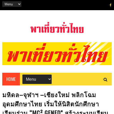
HOME
มหิดล–จุฬาฯ –เชียงใหม่ พลิกโฉม
อุดมศึกษาไทย เริ่มให้นิสิตนักศึกษา
เรียนร่วม “MC² GENED” สร้างระบบเรียน