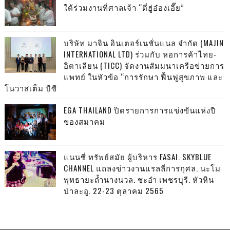
ใต้ร่วมงานที่ศาลเจ้า “ตี่ฮู่อ๋องเอี๊ย”
บริษัท มาจิน อินเตอร์เนชั่นแนล จำกัด (MAJIN
INTERNATIONAL LTD) ร่วมกับ หอการค้าไทย-
อิตาเลียน (TICC) จัดงานสัมมนาเครือข่ายการ
แพทย์ ในหัวข้อ “การรักษา ฟื้นฟูสุขภาพ และ
โนวาสเต็ม บีซี
EGA THAILAND ปิดรายการการแข่งขันแห่งปี
ของสมาคม
แนนซี่ ทรัพย์สมัย ผู้บริหาร FASAI. SKYBLUE
CHANNEL แถลงข่าวงานแรลลี่การกุศล. นะโม
พุทธายะถ้ำนางนวล. ชะอำ เพชรบุรี. หัวหิน
ป่าละอู. 22-23 ตุลาคม 2565