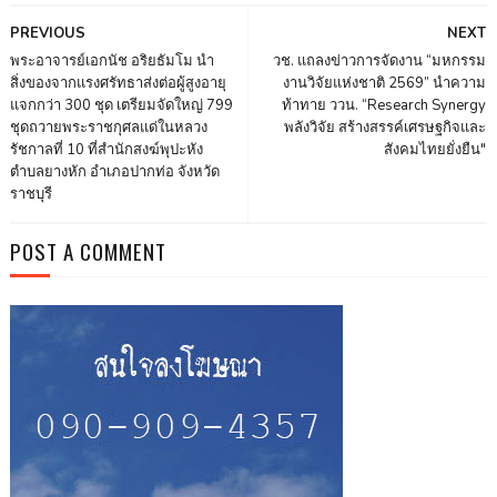
PREVIOUS
NEXT
พระอาจารย์เอกนัช อริยธัมโม นำ
วช. แถลงข่าวการจัดงาน “มหกรรม
สิ่งของจากแรงศรัทธาส่งต่อผู้สูงอายุ
งานวิจัยแห่งชาติ 2569” นำความ
แจกกว่า 300 ชุด เตรียมจัดใหญ่ 799
ท้าทาย ววน. “Research Synergy
ชุดถวายพระราชกุศลแด่ในหลวง
พลังวิจัย สร้างสรรค์เศรษฐกิจและ
รัชกาลที่ 10 ที่สำนักสงฆ์พุปะหัง
สังคมไทยยั่งยืน"
ตำบลยางหัก อำเภอปากท่อ จังหวัด
ราชบุรี
POST A COMMENT