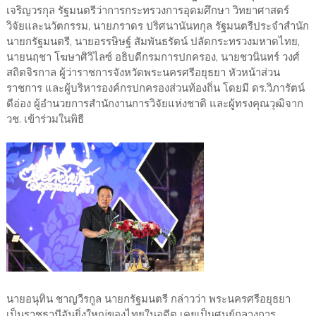
เจริญวรกุล รัฐมนตรีว่าการกระทรวงการอุดมศึกษา วิทยาศาสตร์
วิจัยและนวัตกรรม, นายภราดร ปริศนานันทกุล รัฐมนตรีประจำสำนัก
นายกรัฐมนตรี, นายอรรษิษฐ์ สัมพันธรัตน์ ปลัดกระทรวงมหาดไทย,
นายนฤชา โฆษาศิวิไลซ์ อธิบดีกรมการปกครอง, นายชวนินทร์ วงศ์
สถิตจิรกาล ผู้ว่าราชการจังหวัดพระนครศรีอยุธยา หัวหน้าส่วน
ราชการ และผู้บริหารองค์กรปกครองส่วนท้องถิ่น โดยมี ดร.วิภารัตน์
ดีอ่อง ผู้อำนวยการสำนักงานการวิจัยแห่งชาติ และผู้ทรงคุณวุฒิจาก
วช. เข้าร่วมในพิธี
นายอนุทิน ชาญวีรกูล นายกรัฐมนตรี กล่าวว่า พระนครศรีอยุธยา
เป็นราชธานีอันยิ่งใหญ่ของไทยในอดีต เคยเป็นศูนย์กลางการ