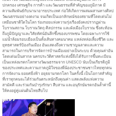
ปกครอง เศรษฐกิจ การค้า และวัฒนธรรมที่สำคัญของภูมิภาค มี
ความสัมพันธ์กับนานาอารยประเทศ ก่อให้เกิดการผสมผสานทางศิลป
วัฒนธรรมอย่างงดงาม จนเกิดเป็นเอกลักษณ์ของสยามที่โดดเด่นไม่
เหมือนชาติใดในโลก ร่องรอยแห่งความรุ่งเรืองยังคงปรากฏผ่าน
โบราณสถาน โบราณวัตถุ ศิลปกรรม และผังเมืองโบราณ ซึ่งสะท้อน
ถึงภูมิปัญญาและวิสัยทัศน์อันลึกซึ้งของบรรพชน โดยเฉพาะการใช้
แม่น้ำล้อมรอบเมืองเป็นทั้งเส้นทางคมนาคม แหล่งหล่อเลี้ยงชีวิต และ
ยุทธศาสตร์ป้องกันเมือง อันแสดงถึงความชาญฉลาดและความ
สามารถในการบริหารจัดการบ้านเมืองอย่างเป็นระบบ ด้วยคุณค่าอัน
โดดเด่นเป็นสากล นครประวัติศาสตร์แห่งนี้จึงได้รับการขึ้นทะเบียน
เป็นแหล่งมรดกโลกทางวัฒนธรรมจาก UNESCO นับเป็นเกียรติภูมิ
ของประเทศและความภาคภูมิใจของพี่น้องประชาชนชาวไทยทุกคน
การจัดงาน ยอยศยิ่งฟ้า อยุธยามรดกโลก ในครั้งนี้ เป็นโอกาสสำคัญ
ที่เราทุกคนจะได้ร่วมกันตระหนักถึงคุณค่า แสดงพลังแห่งความ
สามัคคี และร่วมกันบำรุงรักษา สืบสาน และอนุรักษ์มรดกอันล้ำค่านี้
ให้คงอยู่คู่แผ่นดินไทยสืบไป