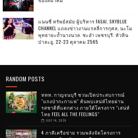
แนนซี่ ทรัพย์สมัย ผู้บริหาร FASAI. SKYBLUE
CHANNEL แถลงข่าวงานแรลลี่การกุศล. นะโม
พุทธายะถ้ำนางนวล. ชะอำ เพชรบุรี. หัวหิน
ป่าละอู. 22-23 ตุลาคม 2565
RANDOM POSTS
ททท. กาญจนบุรี ชวนเปิดประสบการณ์
"แกงป่ากะกาแฟ" ค้นพบเสน่ห์ไทยผ่าน
รสชาติที่แตกต่าง ภายใต้โครงการ "เสน่ห์
ไทย FEEL ALL THE FEELINGS"
JULY 14, 2026
4 ภาคีเครือข่าย รวมพลังจัดโครงการ