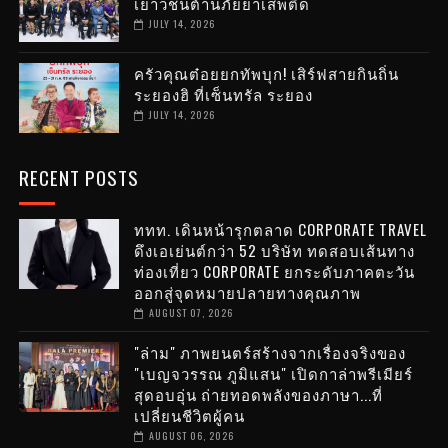
เยาวชนต้านภัยยาเสพติด
JULY 14, 2026
ครัวคุณต๋อยยกทัพบุก! เสิร์ฟสายกินถิ่น
ระยองฮิ ที่เซ็นทรัล ระยอง
JULY 14, 2026
RECENT POSTS
ททท. เดินหน้ารุกตลาด CORPORATE TRAVEL
ดึงเอเย่นต์กว่า 52 บริษัท ทดสอบเส้นทาง
ท่องเที่ยว CORPORATE ยกระดับภาคตะวัน
ออกสู่จุดหมายปลายทางคุณภาพ
AUGUST 07, 2026
"ล่าม" ภาพยนตร์สร้างจากเรื่องจริงของ
"เบญจวรรณ ภูมิแสน" เปิดกาล่าพรีเมียร์
สุดอบอุ่น ถ่ายทอดพลังของภาษา...ที่
เปลี่ยนชีวิตผู้คน
AUGUST 06, 2026