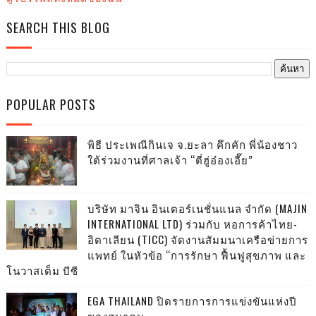
SEARCH THIS BLOG
POPULAR POSTS
พิธี ประเพณีกินเจ จ.ยะลา คึกคัก พี่น้องชาว
ใต้ร่วมงานที่ศาลเจ้า “ตี่ฮู่อ๋องเอี๊ย”
บริษัท มาจิน อินเตอร์เนชั่นแนล จำกัด (MAJIN
INTERNATIONAL LTD) ร่วมกับ หอการค้าไทย-
อิตาเลียน (TICC) จัดงานสัมมนาเครือข่ายการ
แพทย์ ในหัวข้อ “การรักษา ฟื้นฟูสุขภาพ และ
โนวาสเต็ม บีซี
EGA THAILAND ปิดรายการการแข่งขันแห่งปี
ของสมาคม