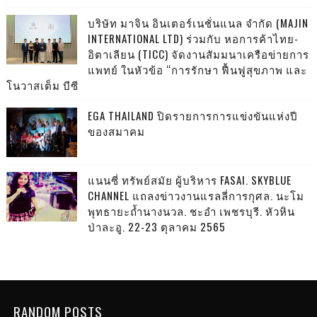
บริษัท มาจิน อินเตอร์เนชั่นแนล จำกัด (MAJIN
INTERNATIONAL LTD) ร่วมกับ หอการค้าไทย-
อิตาเลียน (TICC) จัดงานสัมมนาเครือข่ายการ
แพทย์ ในหัวข้อ “การรักษา ฟื้นฟูสุขภาพ และ
โนวาสเต็ม บีซี
EGA THAILAND ปิดรายการการแข่งขันแห่งปี
ของสมาคม
แนนซี่ ทรัพย์สมัย ผู้บริหาร FASAI. SKYBLUE
CHANNEL แถลงข่าวงานแรลลี่การกุศล. นะโม
พุทธายะถ้ำนางนวล. ชะอำ เพชรบุรี. หัวหิน
ป่าละอู. 22-23 ตุลาคม 2565
RANDOM POSTS