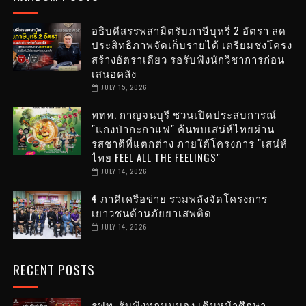
อธิบดีสรรพสามิตรับภาษีบุหรี่ 2 อัตรา ลด
ประสิทธิภาพจัดเก็บรายได้ เตรียมชงโครง
สร้างอัตราเดียว รอรับฟังนักวิชาการก่อน
เสนอคลัง
JULY 15, 2026
ททท. กาญจนบุรี ชวนเปิดประสบการณ์
"แกงป่ากะกาแฟ" ค้นพบเสน่ห์ไทยผ่าน
รสชาติที่แตกต่าง ภายใต้โครงการ "เสน่ห์
ไทย FEEL ALL THE FEELINGS"
JULY 14, 2026
4 ภาคีเครือข่าย รวมพลังจัดโครงการ
เยาวชนต้านภัยยาเสพติด
JULY 14, 2026
RECENT POSTS
รฟท. รับฟังทุกมุมมอง เดินหน้าศึกษา