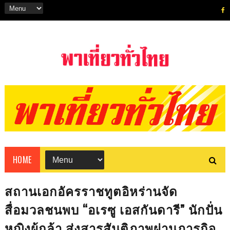
HOME
สถานเอกอัครราชทูตอิหร่านจัด
สื่อมวลชนพบ “อเรซู เอสกันดารี” นักปั่น
หญิงผู้กล้า ส่งสารสันติภาพผ่านภารกิจ