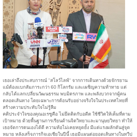
เธอเล่าถึงประสบการณ์ “สโลว์ไลฟ์” จากการเดินทางด้วยจักรยาน
แม้ต้องแบกสัมภาระกว่า 60 กิโลกรัม และเผชิญความท้าทาย แต่
กลับได้แลกเปลี่ยนวัฒนธรรม พบมิตรภาพ และพลังบวกจากผู้คน
ตลอดเส้นทาง โดยเฉพาะการต้อนรับอย่างจริงใจในประเทศไทยที่
สร้างความประทับใจไม่รู้ลืม
คติประจำใจของคุณอเรซูคือ ไม่ยึดติดกับอดีต ใช้ชีวิตให้เต็มที่ตาม
เป้าหมาย ด้วยพื้นฐานการเรียนด้านจิตวิทยาและมานุษยวิทยา ทำให้
เธอจัดการตนเองได้ดี ความท้อไม่เคยหยุดยั้ง มีแต่แรงผลักดันสู่จุด
หมาย หลังเสร็จภารกิจเอเชียในปีนี้ เธอมีแผนต่อยอดเส้นทางในทวีป