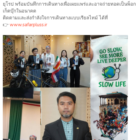
ยุโรป พร้อมบันทึกการเดินทางเพื่อเผยแพร่และอาจถ่ายทอดเป็นพ็อก
เก็ตบุ๊กในอนาคต
ติดตามและส่งกำลังใจการเดินทางแบบเรียลไทม์ ได้ที่
👉
www.safarpluss.ir