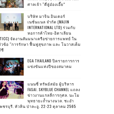
ศาลเจ้า “ตี่ฮู่อ๋องเอี๊ย”
บริษัท มาจิน อินเตอร์
เนชั่นแนล จำกัด (MAJIN
INTERNATIONAL LTD) ร่วมกับ
หอการค้าไทย-อิตาเลียน
(TICC) จัดงานสัมมนาเครือข่ายการแพทย์ ใน
หัวข้อ “การรักษา ฟื้นฟูสุขภาพ และ โนวาสเต็ม
ีซี
EGA THAILAND ปิดรายการการ
แข่งขันแห่งปีของสมาคม
แนนซี่ ทรัพย์สมัย ผู้บริหาร
FASAI. SKYBLUE CHANNEL แถลง
ข่าวงานแรลลี่การกุศล. นะโม
พุทธายะถ้ำนางนวล. ชะอำ
พชรบุรี. หัวหิน ป่าละอู. 22-23 ตุลาคม 2565