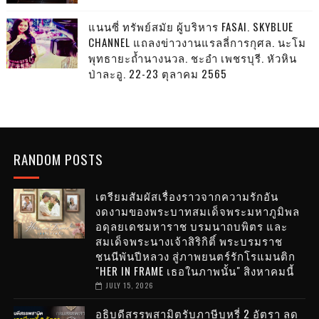
แนนซี่ ทรัพย์สมัย ผู้บริหาร FASAI. SKYBLUE
CHANNEL แถลงข่าวงานแรลลี่การกุศล. นะโม
พุทธายะถ้ำนางนวล. ชะอำ เพชรบุรี. หัวหิน
ป่าละอู. 22-23 ตุลาคม 2565
RANDOM POSTS
เตรียมสัมผัสเรื่องราวจากความรักอัน
งดงามของพระบาทสมเด็จพระมหาภูมิพล
อดุลยเดชมหาราช บรมนาถบพิตร และ
สมเด็จพระนางเจ้าสิริกิติ์ พระบรมราช
ชนนีพันปีหลวง สู่ภาพยนตร์รักโรแมนติก
"HER IN FRAME เธอในภาพนั้น" สิงหาคมนี้
JULY 15, 2026
อธิบดีสรรพสามิตรับภาษีบุหรี่ 2 อัตรา ลด