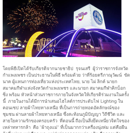
โดยพิธีเปิดได้รับเกียรติจากนายชาธิป รุจนเสรี ผู้ว่าราชการจังหวัด
กำแพงเพชร เป็นประธานในพิธี พร้อมด้วย ว่าที่ร้อยตรีภาณุวัฒน์ ขัด
นาค ผู้แทนการท่องเที่ยวแห่งประเทศไทย, นาย ไผ่ ลิกค์ นายก
สมาคมกีฬาแห่งจังหวัดกำแพงเพชร และนายก สมาคมกีฬาคิกบ็อก
ซิ่ง พร้อม หัวหน้าส่วนราชการภายในจังหวัดให้เกียรติร่วมงานในครั้ง
นี้ ภายในงานได้มีการนำเสนอไฮไลต์การประดับไฟ Lighting ใน
คอนเซป ลายผ้าไทยทางเหนือ ที่เป็นการถ่ายทอดอัตลักษณ์ของ
ชุมชน ผ่านลายผ้าไทยทางเหนือ ซึ่งสะท้อนภูมิปัญญา วิถีชีวิต และ
สายใยความรักของครอบครัว ที่ตอนนี้ ถือเป็นสิ่งยึดเหนี่ยวจิตใจของ
เหล่าทหารกล้า คือ “ผ้าถุงแม่” ที่เป็นมากกว่าเครื่องนุ่งห่ม แต่คือผืน