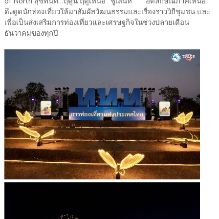
of North สุขทันที…ฤดูนี้ ฤดูเหนือ” ชูเสน่ห์ อัตลักษณ์ภาคเหนือ
ดึงดูดนักท่องเที่ยวให้มาสัมผัสวัฒนธรรมและเรื่องราววิถีชุมชน และ
เพื่อเป็นส่งเสริมการท่องเที่ยวและเศรษฐกิจในช่วงปลายเดือน
ธันวาคมของทุกปี