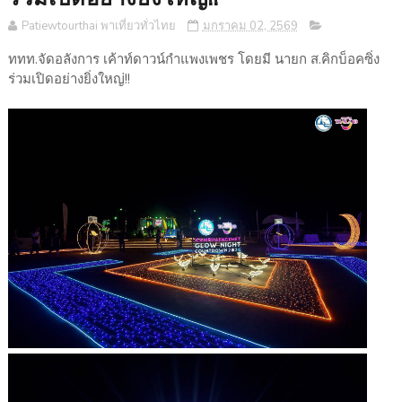
Patiewtourthai พาเที่ยวทั่วไทย
มกราคม 02, 2569
ททท.จัดอลังการ เค้าท์ดาวน์กำแพงเพชร โดยมี นายก ส.คิกบ็อคซิ่ง
ร่วมเปิดอย่างยิ่งใหญ่!!