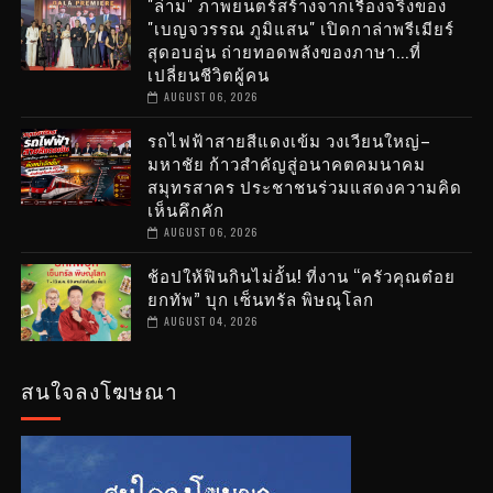
"ล่าม" ภาพยนตร์สร้างจากเรื่องจริงของ
"เบญจวรรณ ภูมิแสน" เปิดกาล่าพรีเมียร์
สุดอบอุ่น ถ่ายทอดพลังของภาษา...ที่
เปลี่ยนชีวิตผู้คน
AUGUST 06, 2026
รถไฟฟ้าสายสีแดงเข้ม วงเวียนใหญ่–
มหาชัย ก้าวสำคัญสู่อนาคตคมนาคม
สมุทรสาคร ประชาชนร่วมแสดงความคิด
เห็นคึกคัก
AUGUST 06, 2026
ช้อปให้ฟินกินไม่อั้น! ที่งาน “ครัวคุณต๋อย
ยกทัพ” บุก เซ็นทรัล พิษณุโลก
AUGUST 04, 2026
สนใจลงโฆษณา