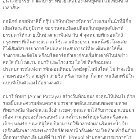
อุ่น และบรรยากาศสบายๆ ที่ช่วยให้สมองได้หยุดพัก แม้เพียงช่วง
เวลาสั้นๆ
ออนิกซ์ ฮอสพิทาลิตี้ กรุ๊ป บริษัทบริหารจัดการโรงแรมชั้นนำที่มีชื่อ
เสียงในระดับภูมิภาค ขอชวนคนเมืองเปลี่ยนวันหยุดสุดสัปดาห์
ธรรมดาให้กลายเป็นช่วงเวลาพิเศษ กับ 4 จุดหมายพักผ่อนใกล้
กรุงเทพฯ ที่เดินทางสะดวก ใช้เวลาเพียงประมาณหนึ่งชั่วโมงเศษ
ก็ได้สัมผัสบรรยากาศใหม่และประสบการณ์ที่จะเติมพลังให้ทั้ง
ร่างกายและจิตใจ พร้อมรีสตาร์ตตัวเองก่อนเริ่มสัปดาห์ใหม่อย่าง
สดใส กับโรงแรม อมารี และโรงแรม โอโซ่ ที่พร้อมมอบ
ประสบการณ์แห่งการพักผ่อนที่ตอบโจทย์ทุกไลฟ์สไตล์ ไม่ว่าจะเป็น
สายครอบครัว สายคู่รัก สายชิล หรือสายสนุก ก็สามารถเลือกทริปใน
แบบที่เป็นตัวเองได้อย่างลงตัว
อมารี พัทยา (Amari Pattaya) สร้างวันพักผ่อนของคุณให้เต็มไปด้วย
รอยยิ้มและความผ่อนคลาย บรรยากาศอันแสนสงบของชายหาด
พัทยาเหนือ ห้องพักและสิ่งอำนวยความสะดวกได้รับการออกแบบมา
เพื่อความสุขของทั้งครอบครัว สวนน้ำขนาดใหญ่พร้อมเครื่องเล่น
เด็กๆ หลงรัก ขณะที่ผู้ใหญ่ก็สามารถใช้เวลาพักผ่อนริมสระน้ำ จิบ
เครื่องดื่มพลางชมพระอาทิตย์ลับขอบฟ้าอันงดงาม ปิดท้ายค่ำคืนด้วย
มื้ออาหารอิตาเลียนแท้ที่ “เปรโก้” (Prego) ท่ามกลางบรรยากาศโร