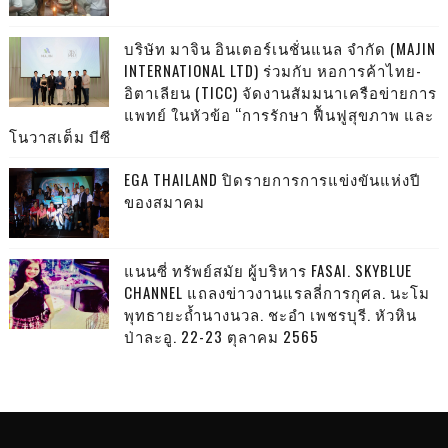
บริษัท มาจิน อินเตอร์เนชั่นแนล จำกัด (MAJIN
INTERNATIONAL LTD) ร่วมกับ หอการค้าไทย-
อิตาเลียน (TICC) จัดงานสัมมนาเครือข่ายการ
แพทย์ ในหัวข้อ “การรักษา ฟื้นฟูสุขภาพ และ
โนวาสเต็ม บีซี
EGA THAILAND ปิดรายการการแข่งขันแห่งปี
ของสมาคม
แนนซี่ ทรัพย์สมัย ผู้บริหาร FASAI. SKYBLUE
CHANNEL แถลงข่าวงานแรลลี่การกุศล. นะโม
พุทธายะถ้ำนางนวล. ชะอำ เพชรบุรี. หัวหิน
ป่าละอู. 22-23 ตุลาคม 2565