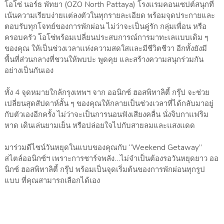
โอโซ่ นอร์ธ พัทยา (OZO North Pattaya) โรงแรมคอนเซปต์สนุกที่
เน้นความเรียบง่ายแต่ลงตัวในทุกรายละเอียด พร้อมจุดประกายและ
ตอบรับทุกโจทย์ของการพักผ่อน ไม่ว่าจะเป็นคู่รัก กลุ่มเพื่อน หรือ
ครอบครัว โอโซ่พร้อมเปลี่ยนประสบการณ์การมาทะเลแบบเดิม ๆ
ของคุณ ให้เป็นช่วงเวลาแห่งความสดใสและมีชีวิตชีวา อีกทั้งยังมี
พื้นที่ส่วนกลางที่ชวนให้พบปะ พูดคุย และสร้างความสนุกร่วมกัน
อย่างเป็นกันเอง
ทั้ง 4 จุดหมายใกล้กรุงเทพฯ จาก ออนิกซ์ ฮอสพิทาลิตี้ กรุ๊ป จะช่วย
เปลี่ยนสุดสัปดาห์สั้น ๆ ของคุณให้กลายเป็นช่วงเวลาที่ได้กลับมาอยู่
กับตัวเองอีกครั้ง ไม่ว่าจะเป็นการนอนฟังเสียงคลื่น นั่งจิบกาแฟริม
หาด เดินเล่นยามเย็น หรือปล่อยใจไปกับสายลมและแสงแดด
มาร่วมดีไซน์วันหยุดในแบบของคุณกับ “Weekend Getaway”
สไตล์ออนิกซ์ฯ เพราะการชาร์จพลัง…ไม่จำเป็นต้องรอวันหยุดยาว ออ
นิกซ์ ฮอสพิทาลิตี้ กรุ๊ป พร้อมเป็นจุดเริ่มต้นของการพักผ่อนทุกรูป
แบบ ที่คุณสามารถเลือกได้เอง