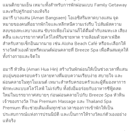
แมนติกยามเย็น เหมาะทั้งสำหรับการพักผ่อนแบบ Family Getaway
และทริปคู่รักอย่างแท้จริง
อมารี บางแสน (Amari Bangsaen) โอเอซิสริมหาดบางแสน จุด
หมายของคนที่อยากพักใจและหลีกหนีความเร่งรีบ ไปสัมผัสความ
สงบของทะเลบางแสน ขับรถเพียงไม่นานก็ได้ดื่มด่ำกับลมทะเล เสียง
คลื่น และบรรยากาศสโลว์ไลฟ์ริมชายหาด รายล้อมด้วยคาเฟ่ฮิต
สำหรับสายเช็กอินมากมาย เช่น Aloha Beach Café หรือจะเลือกให้
รางวัลตัวเองด้วยทรีตเมนต์ผ่อนคลายที่ Breeze Spa เพื่อคืนสมดุลให้
ทั้งร่างกายและจิตใจ
อมารี หัวหิน (Amari Hua Hin) สร้างวันพักผ่อนให้เป็นช่วงเวลาที่แสน
อบอุ่นของครอบครัว ปลายทางที่มอบความเรียบง่าย สบายใจ และ
ผ่อนคลายในทุกโมเมนต์ เหมาะสำหรับครอบครัวและผู้ที่มองหาการ
พักทะเลแบบสโลว์ไลฟ์ ไม่เร่งรีบ ทั้งยังอิ่มอร่อยกับอาหารซีฟู้ดสด
ใหม่ในบรรยากาศสบายๆ ก่อนผ่อนคลายไปกับ Breeze Spa หัวหิน
เจ้าของรางวัล Thai Premium Massage และ Thailand Spa
Premium ที่จะช่วยเติมเต็มทุกช่วงเวลาของการเข้าพักให้เป็น
ประสบการณ์แห่งการปรนนิบัติ และเป็นการให้รางวัลแก่ตัวเองอย่าง
แท้จริง