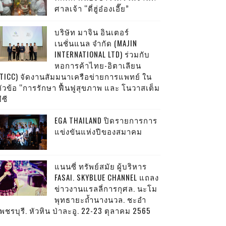
ศาลเจ้า “ตี่ฮู่อ๋องเอี๊ย”
บริษัท มาจิน อินเตอร์
เนชั่นแนล จำกัด (MAJIN
INTERNATIONAL LTD) ร่วมกับ
หอการค้าไทย-อิตาเลียน
(TICC) จัดงานสัมมนาเครือข่ายการแพทย์ ใน
หัวข้อ “การรักษา ฟื้นฟูสุขภาพ และ โนวาสเต็ม
ีซี
EGA THAILAND ปิดรายการการ
แข่งขันแห่งปีของสมาคม
แนนซี่ ทรัพย์สมัย ผู้บริหาร
FASAI. SKYBLUE CHANNEL แถลง
ข่าวงานแรลลี่การกุศล. นะโม
พุทธายะถ้ำนางนวล. ชะอำ
พชรบุรี. หัวหิน ป่าละอู. 22-23 ตุลาคม 2565