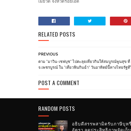
เมยวดี จังหวัดร้อยเอ็ด
RELATED POSTS
PREVIOUS
ตาม “มาวิน-เชฟบุช” ไปตะลุยเที่ยวกินให้สมบูรณ์พูนสุข ที่
จ.เพชรบูรณ์ ใน “เที่ยวฟินกินฉ่ำ” วันอาทิตย์นี้ทางไทยรัฐทีว
POST A COMMENT
RANDOM POSTS
อธิบดีสรรพสามิตรับภาษีบุหรี
อัตรา ลดประสิทธิภาพจัดเก็