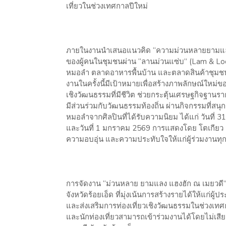
เที่ยวในช่วงเทศกาลปีใหม่
ภายในงานนำเสนอแนวคิด “ความม่วนหลายยามแลง” 
ของผู้คนในชุมชนผ่าน “ลานม่วนแซ่บ” (Lam & Loc
หมอลำ ตลาดอาหารพื้นบ้าน และตลาดสินค้าชุมชน เ
งานในครั้งนี้มีเป้าหมายเพื่อสร้างภาพลักษณ์ใหม่ขอ
เชิงวัฒนธรรมที่มีชีวิต ช่วยกระตุ้นเศรษฐกิจฐานราก 
มีส่วนร่วมกับวัฒนธรรมท้องถิ่น ผ่านกิจกรรมที่สนุ
หมอลำจากศิลปินที่ได้รับความนิยม ได้แก่ วันที
และวันที่ 1 มกราคม 2569 การแสดงโดย โตเกียว 
ความอบอุ่น และความประทับใจให้แก่ผู้ร่วมงานทุกก
การจัดงาน “ม่วนหลาย ยามแลง แฮงฮัก ณ เมยวดี” ถ
จังหวัดร้อยเอ็ด ที่มุ่งเน้นการสร้างรายได้ให้แก่ผู
และส่งเสริมการท่องเที่ยวเชิงวัฒนธรรมในช่วง
และนักท่องเที่ยวสามารถเข้าร่วมงานได้โดยไม่เส