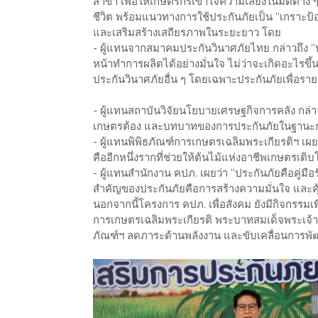
สาขา เพื่อให้เกษตรกรเข้าใจความเสี่ยงในมิติต่าง
ชีวิต พร้อมแนวทางการใช้ประกันภัยเป็น “เกราะป้อ
และเสริมสร้างเสถียรภาพในระยะยาว โดย
- ผู้แทนจากสมาคมประกันวินาศภัยไทย กล่าวถึง “ปร
หน้าทำการผลิตได้อย่างมั่นใจ ไม่ว่าจะเกิดอะไรขึ้น
ประกันวินาศภัยอื่น ๆ โดยเฉพาะประกันภัยเพื่อราย
- ผู้แทนสถาบันวิจัยนโยบายเศรษฐกิจการคลัง กล่
เกษตรต้อง และบทบาทของการประกันภัยในฐานะกล
- ผู้แทนพิพิธภัณฑ์การเกษตรเฉลิมพระเกียรติฯ เผยว
คืออีกหนึ่งรากที่ช่วยให้ต้นไม้แห่งอาชีพเกษตรเติบ
- ผู้แทนสำนักงาน คปภ. เผยว่า “ประกันภัยคือคู่มื
สำคัญของประกันภัยคือการสร้างความมั่นใจ และคุ
นอกจากนี้โครงการ คปภ. เพื่อสังคม ยังมีกิจกรรมเ
การเกษตรเฉลิมพระเกียรติ พระบาทสมเด็จพระเจ้าอยู
ภัณฑ์ฯ ลดภาระด้านพลังงาน และขับเคลื่อนการพั