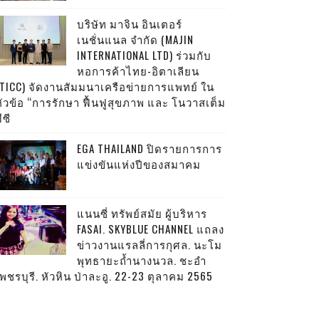
บริษัท มาจิน อินเตอร์
เนชั่นแนล จำกัด (MAJIN
INTERNATIONAL LTD) ร่วมกับ
หอการค้าไทย-อิตาเลียน
(TICC) จัดงานสัมมนาเครือข่ายการแพทย์ ใน
หัวข้อ “การรักษา ฟื้นฟูสุขภาพ และ โนวาสเต็ม
ีซี
EGA THAILAND ปิดรายการการ
แข่งขันแห่งปีของสมาคม
แนนซี่ ทรัพย์สมัย ผู้บริหาร
FASAI. SKYBLUE CHANNEL แถลง
ข่าวงานแรลลี่การกุศล. นะโม
พุทธายะถ้ำนางนวล. ชะอำ
พชรบุรี. หัวหิน ป่าละอู. 22-23 ตุลาคม 2565