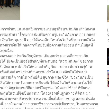
รมการกำกับและส่งเสริมการประกอบธุรกิจประกันภัย (สำนักงาน
กรรมเสวนา “โครงการส่งเสริมความรู้ประกันภัยภาค การเกษตร
 จังหวัดปทุมธานี ภายใต้แนวคิด “เทคโนโลยีสร้าง ความมั่นใจ
บ
ันทางการเงินให้เกษตรกรไทยรับมือความเสี่ยงรอบ ด้านในยุคที่
่อเนื่อง
กลางและประกันภัยภูมิภาค เปิดเผยว่า ความเสี่ยงจาก ภัย
 ยังคงเป็นปัจจัยสำคัญที่กระทบต่อ “ความมั่นคง” ของภาค
ำนักงาน คปภ. จึงให้ความสำคัญกับการยกระดับความรู้ด้าน
ง เพื่อเติมเต็มช่องว่างด้านความเข้าใจ และผลักดันให้ระบบ
านการผลิต รายได้ ทรัพย์สิน สุขภาพ และชีวิต “ประกันภัยเป็น
้สินให้ครอบครัวเกษตรกรยืนหยัดได้แม้ในวันที่คาดเดาไม่ได้”
วามสำคัญเชิงประวัติศาสตร์ในฐานะ “เมืองรวงข้าว” ที่พัฒนา
นในวันนี้จึงเป็นการนำ ‘โครงสร้างพื้นฐานทาง ดิจิทัล’ มา
เ
ใหม่สามารถบริหารจัดการความเสี่ยงได้อย่างชาญ ฉลาด ทันต่อ
กนี้ ภายในงานมีการเสวนาวิชาการจากผู้เชี่ยวชาญ ในหลากหลาย