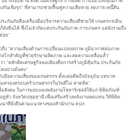
 ๆ อย่างรอบด้าน ทั้งด้านเศรษฐกิจ การผลิต การเงิน และคุณภาพ
งกันเชิงรุก” ที่สามารถช่วยฟื้นฟูความเสียหาย ลดภาระหนี้สิน
ะกันภัยคือเครื่องมือบริหารความเสี่ยงที่ช่วยให้ เกษตรกรเดิน
ก็ยังยืนได้ ซึ่งไม่จำกัดแค่ประกันภัยภาค การเกษตร แต่ยังรวมถึง
ย่อย”
าวถึง “ความเสี่ยงด้านการเปลี่ยนแปลงสภาพ ภูมิอากาศต่อภาค
ไกสำคัญที่ช่วยรักษาผลิตภาพ และลดความเหลื่อมล้ำ”
่า “หลักคิดเศรษฐกิจพอเพียงคือการสร้างภูมิคุ้มกัน ประกันภัย
โตอย่างมั่นคง”
อรับมือความเสี่ยงของเกษตรกร ตั้งแต่อดีตถึงปัจจุบัน บทบาท
้มครองครอบครัวเกษตรกรในวันที่ไม่ คาดคิด”
พื่อสังคม ในการมอบแผงพลังงานโซลาร์เซลล์ให้แก่ พิพิธภัณฑ์
่หัว จังหวัดปทุมธานี เพื่อเสริมสร้างพลังงานทดแทน ให้พิพิธ
ฒนาที่ยั่งยืนตามแนวทางของสำนักงาน คปภ.