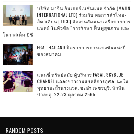
บริษัท มาจิน อินเตอร์เนชั่นแนล จำกัด (MAJIN
INTERNATIONAL LTD) ร่วมกับ หอการค้าไทย-
อิตาเลียน (TICC) จัดงานสัมมนาเครือข่ายการ
แพทย์ ในหัวข้อ “การรักษา ฟื้นฟูสุขภาพ และ
โนวาสเต็ม บีซี
EGA THAILAND ปิดรายการการแข่งขันแห่งปี
ของสมาคม
แนนซี่ ทรัพย์สมัย ผู้บริหาร FASAI. SKYBLUE
CHANNEL แถลงข่าวงานแรลลี่การกุศล. นะโม
พุทธายะถ้ำนางนวล. ชะอำ เพชรบุรี. หัวหิน
ป่าละอู. 22-23 ตุลาคม 2565
RANDOM POSTS