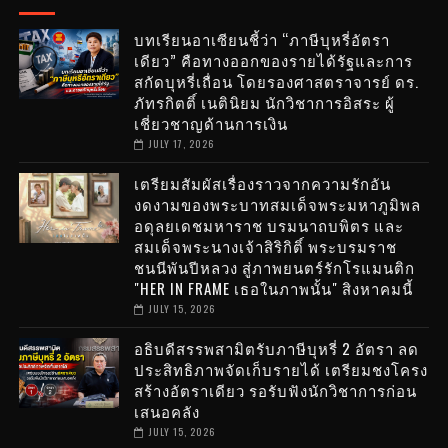
บทเรียนอาเซียนชี้ว่า “ภาษีบุหรี่อัตรา
เดียว” คือทางออกของรายได้รัฐและการ
สกัดบุหรี่เถื่อน โดยรองศาสตราจารย์ ดร.
ภัทรกิตติ์ เนตินิยม นักวิชาการอิสระ ผู้
เชี่ยวชาญด้านการเงิน
JULY 17, 2026
เตรียมสัมผัสเรื่องราวจากความรักอัน
งดงามของพระบาทสมเด็จพระมหาภูมิพล
อดุลยเดชมหาราช บรมนาถบพิตร และ
สมเด็จพระนางเจ้าสิริกิติ์ พระบรมราช
ชนนีพันปีหลวง สู่ภาพยนตร์รักโรแมนติก
"HER IN FRAME เธอในภาพนั้น" สิงหาคมนี้
JULY 15, 2026
อธิบดีสรรพสามิตรับภาษีบุหรี่ 2 อัตรา ลด
ประสิทธิภาพจัดเก็บรายได้ เตรียมชงโครง
สร้างอัตราเดียว รอรับฟังนักวิชาการก่อน
เสนอคลัง
JULY 15, 2026