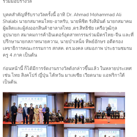
ร่วมมอบรางวัล
บุคคสำคัญที่รับรางวัลครั้งนี้ อาทิ Dr. Ahmad Mohammad Ali
Shalabi นายกสมาคมไทย-อาหรับ, นายพิชิต รังสิมันต์ นายกสมาคม
ผู้ผลิตและผู้ส่งออกสินค้าฮาลาลไทย ,ดร.สิทธิชัย เครือวุฒิกุล
อุปนายก สมาคมการค้าอินเตอร์อุตสาหกรรมร่วมมิตรไทย-จีน และที่
ปรึกษานายกสภาทนายความ, นายบำเหน็จ ทิพย์อักษร อดีตรอง
เลขาธิการคณะกรรมการ สกสค. ดร.มงคล เสมอภาพ ประธานชมรม
ครู 4 ภาค เป็นต้น
ก่อนหน้านี้ ก็ได้มีการจัดงานรางวัลดังกล่าวขึ้นแล้ว ในหลายประเทศ
เช่น ไทย สิงคโปร์ ญี่ปุ่น ไต้หวัน มาเลเซีย เวียดนาม แอฟริกาใต้
เป็นต้น.