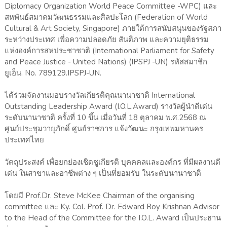
Diplomacy Organization World Peace Committee -WPC) และ
สหพันธ์สมาคมวัฒนธรรมและศิลปะโลก (Federation of World
Cultural & Art Society, Singapore) ภายใต้การสนับสนุนของรัฐสภา
ระหว่างประเทศ เพื่อความปลอดภัย สันติภาพ และความยุติธรรม
แห่งองค์การสหประชาชาติ (International Parliament for Safety
and Peace Justice - United Nations) (IPSPJ -UN) รหัสสมาชิก
ยูเอ็น. No. 789129.IPSPJ-UN.
ได้ร่วมจัดงานมอบรางวัลเกียรติคุณนานาชาติ International
Outstanding Leadership Award (I.O.L.Award) รางวัลผู้นำดีเด่น
ระดับนานาชาติ ครั้งที่ 10 ขึ้น เมื่อวันที่ 18 ตุลาคม พ.ศ.2568 ณ
ศูนย์ประชุมวายุภักดิ์ ศูนย์ราชการ แจ้งวัฒนะ กรุงเทพมหานคร
ประเทศไทย
วัตถุประสงค์ เพื่อยกย่องเชิดชูเกียรติ บุคคคลและองค์กร ที่มีผลงานดี
เด่น ในสาขาและอาชีพต่าง ๆ เป็นที่ยอมรับ ในระดับนานาชาติ
โดยมี Prof.Dr. Steve McKee Chairman of the organising
committee และ Ky. Col. Prof. Dr. Edward Roy Krishnan Advisor
to the Head of the Committee for the I.O.L. Award เป็นประธาน