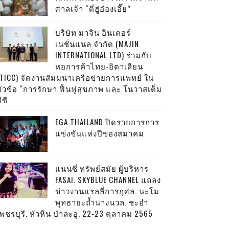
ศาลเจ้า “ตี่ฮู่อ๋องเอี๊ย”
บริษัท มาจิน อินเตอร์
เนชั่นแนล จำกัด (MAJIN
INTERNATIONAL LTD) ร่วมกับ
หอการค้าไทย-อิตาเลียน
(TICC) จัดงานสัมมนาเครือข่ายการแพทย์ ใน
หัวข้อ “การรักษา ฟื้นฟูสุขภาพ และ โนวาสเต็ม
ีซี
EGA THAILAND ปิดรายการการ
แข่งขันแห่งปีของสมาคม
แนนซี่ ทรัพย์สมัย ผู้บริหาร
FASAI. SKYBLUE CHANNEL แถลง
ข่าวงานแรลลี่การกุศล. นะโม
พุทธายะถ้ำนางนวล. ชะอำ
พชรบุรี. หัวหิน ป่าละอู. 22-23 ตุลาคม 2565