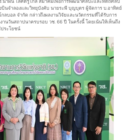
ร.น้ำฝน ไล่ศัตรูไกล สมาคมเพื่อการพัฒนาศิลปะและหัตถศิลป์
งบินจำลองและวิทยุบังคับ นายระพี บุญบุตร ผู้จัดการ บ.อาทิตย์
ี โกลบอล จำกัด กล่าวถึงผลงานวิจัยและนวัตกรรมที่ได้รับการ
วันสถาปนาครบรอบ วช. 66 ปี ในครั้งนี้ โดยเน้นให้เห็นถึง
้ประโยชน์