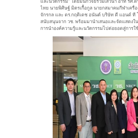
และนวัตกรรม” โดยมีนักวิจัยร่วมเสวนา อาทิ รศ.ด
ไทย นายพิศิษฐ์ มิตรเกื้อกูล นายกสมาคมกีฬาเครื่อ
จักรกล และ ดร.กฤติเดช อนันต์ บริษัท ดี แอนด์ ท
สนับสนุนจาก วช. พร้อมมานำเสนอและจัดแสดงในงาน
การนำองค์ความรู้และนวัตกรรมไปต่อยอดสู่การใช