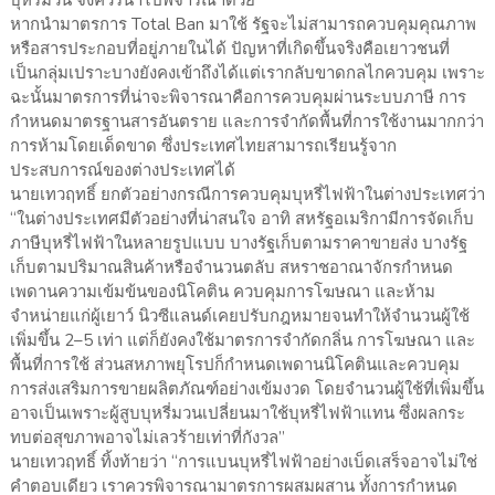
บุหรี่มวน จึงควรนำไปพิจารณาด้วย
หากนำมาตรการ Total Ban มาใช้ รัฐจะไม่สามารถควบคุมคุณภาพ
หรือสารประกอบที่อยู่ภายในได้ ปัญหาที่เกิดขึ้นจริงคือเยาวชนที่
เป็นกลุ่มเปราะบางยังคงเข้าถึงได้แต่เรากลับขาดกลไกควบคุม เพราะ
ฉะนั้นมาตรการที่น่าจะพิจารณาคือการควบคุมผ่านระบบภาษี การ
กำหนดมาตรฐานสารอันตราย และการจำกัดพื้นที่การใช้งานมากกว่า
การห้ามโดยเด็ดขาด ซึ่งประเทศไทยสามารถเรียนรู้จาก
ประสบการณ์ของต่างประเทศได้
นายเทวฤทธิ์ ยกตัวอย่างกรณีการควบคุมบุหรี่ไฟฟ้าในต่างประเทศว่า
“ในต่างประเทศมีตัวอย่างที่น่าสนใจ อาทิ สหรัฐอเมริกามีการจัดเก็บ
ภาษีบุหรี่ไฟฟ้าในหลายรูปแบบ บางรัฐเก็บตามราคาขายส่ง บางรัฐ
เก็บตามปริมาณสินค้าหรือจำนวนตลับ สหราชอาณาจักรกำหนด
เพดานความเข้มข้นของนิโคติน ควบคุมการโฆษณา และห้าม
จำหน่ายแก่ผู้เยาว์ นิวซีแลนด์เคยปรับกฎหมายจนทำให้จำนวนผู้ใช้
เพิ่มขึ้น 2–5 เท่า แต่ก็ยังคงใช้มาตรการจำกัดกลิ่น การโฆษณา และ
พื้นที่การใช้ ส่วนสหภาพยุโรปก็กำหนดเพดานนิโคตินและควบคุม
การส่งเสริมการขายผลิตภัณฑ์อย่างเข้มงวด โดยจำนวนผู้ใช้ที่เพิ่มขึ้น
อาจเป็นเพราะผู้สูบบุหรี่มวนเปลี่ยนมาใช้บุหรี่ไฟฟ้าแทน ซึ่งผลกระ
ทบต่อสุขภาพอาจไม่เลวร้ายเท่าที่กังวล”
นายเทวฤทธิ์ ทิ้งท้ายว่า “การแบนบุหรี่ไฟฟ้าอย่างเบ็ดเสร็จอาจไม่ใช่
คำตอบเดียว เราควรพิจารณามาตรการผสมผสาน ทั้งการกำหนด