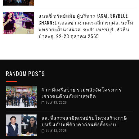
แนนซี่ ทรัพย์สมัย ผู้บริหาร FASAI. SKYBLUE
CHANNEL แถลงข่าวงานแรลลี่การกุศล. นะโม
พุทธายะถ้ำนางนวล. ชะอำ เพชรบุรี. หัวหิน
ป่าละอู. 22-23 ตุลาคม 2565
RANDOM POSTS
4 ภาคีเครือข่าย รวมพลังจัดโครงการ
เยาวชนต้านภัยยาเสพติด
JULY 13, 2026
สส. จี้สรรพสามิตเร่งปรับโครงสร้างภาษี
บุหรี่ แก้ปมที่ค้างคาก่อนพังทั้งระบบ
JULY 13, 2026