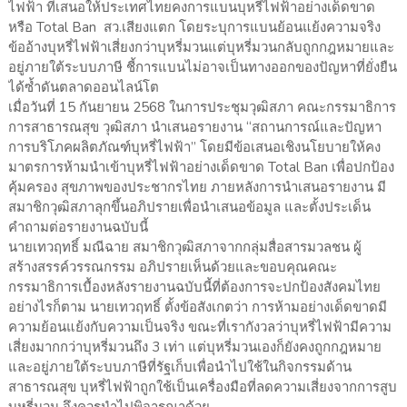
ไฟฟ้า ที่เสนอให้ประเทศไทยคงการแบนบุหรี่ไฟฟ้าอย่างเด็ดขาด
หรือ Total Ban สว.เสียงแตก โดยระบุการแบนย้อนแย้งความจริง
ข้ออ้างบุหรี่ไฟฟ้าเสี่ยงกว่าบุหรี่มวนแต่บุหรี่มวนกลับถูกกฎหมายและ
อยู่ภายใต้ระบบภาษี ชี้การแบนไม่อาจเป็นทางออกของปัญหาที่ยั่งยืน
ได้ซ้ำดันตลาดออนไลน์โต
เมื่อวันที่ 15 กันยายน 2568 ในการประชุมวุฒิสภา คณะกรรมาธิการ
การสาธารณสุข วุฒิสภา นำเสนอรายงาน “สถานการณ์และปัญหา
การบริโภคผลิตภัณฑ์บุหรี่ไฟฟ้า” โดยมีข้อเสนอเชิงนโยบายให้คง
มาตรการห้ามนำเข้าบุหรี่ไฟฟ้าอย่างเด็ดขาด Total Ban เพื่อปกป้อง
คุ้มครอง สุขภาพของประชากรไทย ภายหลังการนำเสนอรายงาน มี
สมาชิกวุฒิสภาลุกขึ้นอภิปรายเพื่อนำเสนอข้อมูล และตั้งประเด็น
คำถามต่อรายงานฉบับนี้
นายเทวฤทธิ์ มณีฉาย สมาชิกวุฒิสภาจากกลุ่มสื่อสารมวลชน ผู้
สร้างสรรค์วรรณกรรม อภิปรายเห็นด้วยและขอบคุณคณะ
กรรมาธิการเบื้องหลังรายงานฉบับนี้ที่ต้องการจะปกป้องสังคมไทย
อย่างไรก็ตาม นายเทวฤทธิ์ ตั้งข้อสังเกตว่า การห้ามอย่างเด็ดขาดมี
ความย้อนแย้งกับความเป็นจริง ขณะที่เรากังวลว่าบุหรี่ไฟฟ้ามีความ
เสี่ยงมากกว่าบุหรี่มวนถึง 3 เท่า แต่บุหรี่มวนเองก็ยังคงถูกกฎหมาย
และอยู่ภายใต้ระบบภาษีที่รัฐเก็บเพื่อนำไปใช้ในกิจกรรมด้าน
สาธารณสุข บุหรี่ไฟฟ้าถูกใช้เป็นเครื่องมือที่ลดความเสี่ยงจากการสูบ