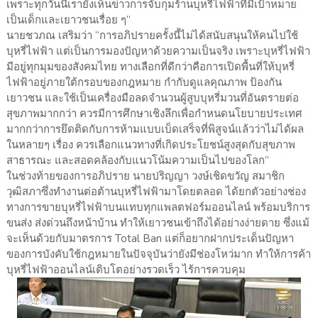
เพราะทุกวันนี้เรายังเห็นข่าวการจับกุมร้านบุหรี่ไฟฟ้าที่มีเป้าหมาย
เป็นเด็กและเยาวชนเรื่อย ๆ”
นายชวภณ เสริมว่า “การอภิปรายครั้งนี้ไม่ได้สนับสนุนให้คนไปใช้
บุหรี่ไฟฟ้า แต่เป็นการมองปัญหาด้วยความเป็นจริง เพราะบุหรี่ไฟฟ้า
มีอยู่ทุกมุมของสังคมไทย ทางเลือกที่ดีกว่าคือการเปิดพื้นที่ให้บุหรี่
ไฟฟ้าอยู่ภายใต้กรอบของกฎหมาย กำกับดูแลคุณภาพ ป้องกัน
เยาวชน และใช้เป็นเครื่องมือลดจำนวนผู้สูบบุหรี่มวนที่อันตรายต่อ
สุขภาพมากกว่า ควรมีการศึกษาเชิงลึกเพื่อกำหนดนโยบายประเทศ
มากกว่าการยึดติดกับการห้ามแบบเบ็ดเสร็จที่พิสูจน์แล้วว่าไม่ได้ผล
ในหลายๆ เรื่อง ควรเลือกแนวทางที่เกิดประโยชน์สูงสุดกับสุขภาพ
สาธารณะ และสอดคล้องกับแนวโน้มความเป็นไปของโลก”
ในช่วงท้ายของการอภิปราย นายปริญญา วงษ์เชิดขวัญ สมาชิก
วุฒิสภาซึ่งทำงานต่อต้านบุหรี่ไฟฟ้ามาโดยตลอด ได้ยกตัวอย่างช่อง
ทางการขายบุหรี่ไฟฟ้าบนแทบทุกแพลตฟอร์มออนไลน์ พร้อมบริการ
ขนส่ง ส่งด่วนถึงหน้าบ้าน ทำให้เยาวชนเข้าถึงได้อย่างง่ายดาย ซึ่งแม้
จะเห็นด้วยกับมาตรการ Total Ban แต่ก็อยากฝากประเด็นปัญหา
ของการบังคับใช้กฎหมายในปัจจุบันว่ายังมีช่องโหว่มาก ทำให้การค้า
บุหรี่ไฟฟ้าออนไลน์เติบโตอย่างรวดเร็ว ไร้การควบคุม