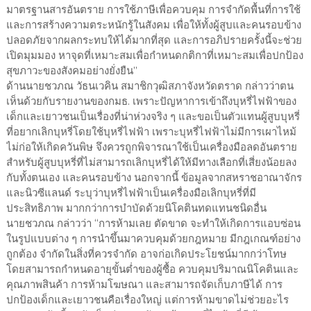
มาตรฐานสารอันตราย การใช้ภาษีเพื่อควบคุม การจำกัดพื้นที่การใช้
และการสร้างความตระหนักรู้ในสังคม เพื่อให้ทั้งผู้สูบและคนรอบข้าง
ปลอดภัยจากผลกระทบให้ได้มากที่สุด และการอภิปรายครั้งนี้จะช่วย
เปิดมุมมอง หาจุดที่เหมาะสมเพื่อกำหนดกติกาที่เหมาะสมเพื่อปกป้อง
สุขภาวะของสังคมอย่างยั่งยืน”
ด้านนายชวภณ วัธนเวคิน สมาชิกวุฒิสภาจังหวัดตราด กล่าวว่าตน
เห็นด้วยกับรายงานของกมธ. เพราะปัญหาการเข้าถึงบุหรี่ไฟฟ้าของ
เด็กและเยาวชนเป็นเรื่องที่น่าห่วงจริง ๆ และขอเป็นตัวแทนผู้สูบบุหรี่
ที่อยากเลิกบุหรี่โดยใช้บุหรี่ไฟฟ้า เพราะบุหรี่ไฟฟ้าไม่มีการเผาไหม้
ไม่ก่อให้เกิดควันพิษ จึงควรถูกพิจารณาใช้เป็นเครื่องมือลดอันตราย
สำหรับผู้สูบบุหรี่ที่ไม่สามารถเลิกบุหรี่ได้ให้มีทางเลือกที่เสี่ยงน้อยลง
กับทั้งตนเอง และคนรอบข้าง นอกจากนี้ ข้อมูลจากสหราชอาณาจักร
และนิวซีแลนด์ ระบุว่าบุหรี่ไฟฟ้าเป็นเครื่องมือเลิกบุหรี่ที่มี
ประสิทธิภาพ มากกว่าการบำบัดด้วยนิโคตินทดแทนชนิดอื่น
นายชวภณ กล่าวว่า “การห้ามเลย ตัดขาด จะทำให้เกิดการแอบซ่อน
ในรูปแบบต่าง ๆ การนำขึ้นมาควบคุมด้วยกฎหมาย มีกฎเกณฑ์อย่าง
ถูกต้อง จำกัดในสิ่งที่ควรจำกัด อาจก่อเกิดประโยชน์มากกว่าโทษ
โดยสามารถกำหนดอายุขั้นต่ำของผู้ซื้อ ควบคุมปริมาณนิโคตินและ
คุณภาพสินค้า การห้ามโฆษณา และสามารถจัดเก็บภาษีได้ การ
ปกป้องเด็กและเยาวชนคือเรื่องใหญ่ แต่การห้ามขาดไม่ช่วยอะไร