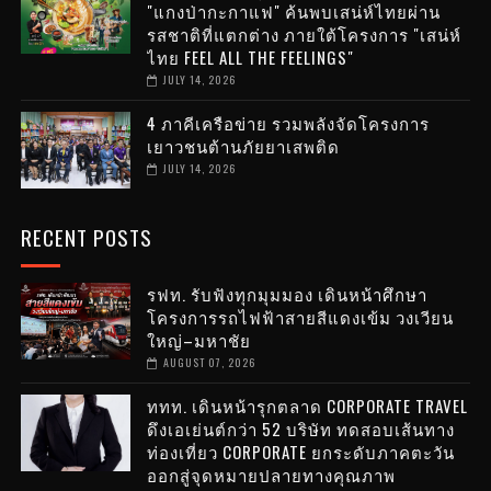
"แกงป่ากะกาแฟ" ค้นพบเสน่ห์ไทยผ่าน
รสชาติที่แตกต่าง ภายใต้โครงการ "เสน่ห์
ไทย FEEL ALL THE FEELINGS"
JULY 14, 2026
4 ภาคีเครือข่าย รวมพลังจัดโครงการ
เยาวชนต้านภัยยาเสพติด
JULY 14, 2026
RECENT POSTS
รฟท. รับฟังทุกมุมมอง เดินหน้าศึกษา
โครงการรถไฟฟ้าสายสีแดงเข้ม วงเวียน
ใหญ่–มหาชัย
AUGUST 07, 2026
ททท. เดินหน้ารุกตลาด CORPORATE TRAVEL
ดึงเอเย่นต์กว่า 52 บริษัท ทดสอบเส้นทาง
ท่องเที่ยว CORPORATE ยกระดับภาคตะวัน
ออกสู่จุดหมายปลายทางคุณภาพ