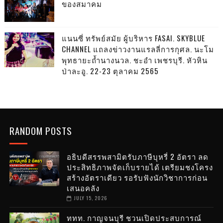
ของสมาคม
แนนซี่ ทรัพย์สมัย ผู้บริหาร FASAI. SKYBLUE
CHANNEL แถลงข่าวงานแรลลี่การกุศล. นะโม
พุทธายะถ้ำนางนวล. ชะอำ เพชรบุรี. หัวหิน
ป่าละอู. 22-23 ตุลาคม 2565
RANDOM POSTS
อธิบดีสรรพสามิตรับภาษีบุหรี่ 2 อัตรา ลด
ประสิทธิภาพจัดเก็บรายได้ เตรียมชงโครง
สร้างอัตราเดียว รอรับฟังนักวิชาการก่อน
เสนอคลัง
JULY 15, 2026
ททท. กาญจนบุรี ชวนเปิดประสบการณ์