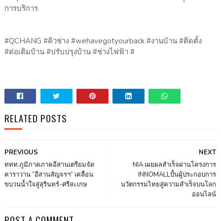
การบริการ
#QCHANG #คิวช่าง #wehavegotyourback #งานบ้าน #ติดตั้ง
#ต่อเติมบ้าน #ปรับปรุงบ้าน #ช่างไฟฟ้า #
RELATED POSTS
PREVIOUS
NEXT
ททท.ภูมิภาคภาคอีสานเตรียมจัด
NIA เผยผลสำเร็จผ่านโครงการ
คาราวาน “อีสานสัญจรฯ” เคลื่อน
INNOMALLปั้นผู้ประกอบการ
ขบวนน้ำใจสู่สุรินทร์-ศรีสะเกษ
นวัตกรรมไทยสู่ความสำเร็จบนโลก
ออนไลน์
POST A COMMENT