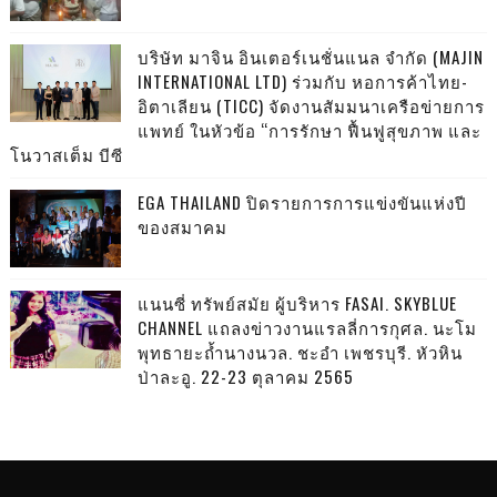
บริษัท มาจิน อินเตอร์เนชั่นแนล จำกัด (MAJIN
INTERNATIONAL LTD) ร่วมกับ หอการค้าไทย-
อิตาเลียน (TICC) จัดงานสัมมนาเครือข่ายการ
แพทย์ ในหัวข้อ “การรักษา ฟื้นฟูสุขภาพ และ
โนวาสเต็ม บีซี
EGA THAILAND ปิดรายการการแข่งขันแห่งปี
ของสมาคม
แนนซี่ ทรัพย์สมัย ผู้บริหาร FASAI. SKYBLUE
CHANNEL แถลงข่าวงานแรลลี่การกุศล. นะโม
พุทธายะถ้ำนางนวล. ชะอำ เพชรบุรี. หัวหิน
ป่าละอู. 22-23 ตุลาคม 2565