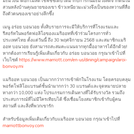
มะม่วงน้ำดอกไม้สด เชฟชัชเติบโตมากับการกินมะม่วงสดจากต้นใน
สวนหลังบ้านคุณยายของเขา ข้าวเหนียวมะม่วงจึงเป็นของหวานที่สื่อ
ถึงตัวตนของเขาอย่างลึกซึ้ง
เมนู อร่อย บอนวอย ทั้งสิบรายการจะมีให้บริการที่โรงแรมและ
รีสอร์ทในพอร์ตฟอลิโอของแมริออทที่เข้าร่วมโครงการทั่ว
ประเทศไทย ตั้งแต่วันนี้ ถึง 30 พฤศจิกายน 2568 และสมาชิกแมริ
ออท บอนวอย ยังสามารถสะสมคะแนนจากทุกมื้ออาหารได้อีกด้วย!
หากต้องการเรียนรู้เพิ่มเติมเกี่ยวกับ อร่อย บอนวอย กรุณาเข้าไปที่
เว็บไซต์
https://www.marriott.com/en-us/dining/campaign/aroi-
bonvoy.mi
แมริออท บอนวอย เป็นมากกว่าการเข้าพักในโรงแรม โดยครอบคลุม
พอร์ตโฟลิโอแบรนด์ชั้นนำมากกว่า 30 แบรนด์และจุดหมายปลาย
ทางกว่า 10,000 แห่ง โปรแกรมการเดินทางที่ได้รับรางวัล รวมถึง
ประสบการณ์ที่ไม่มีใครเทียบได้ ซึ่งเชื่อมโยงสมาชิกเข้ากับผู้คน
สถานที่ และสิ่งที่พวกเขารัก
สำหรับข้อมูลเพิ่มเติมเกี่ยวกับแมริออท บอนวอย กรุณาเข้าไปที่
marriottbonvoy.com