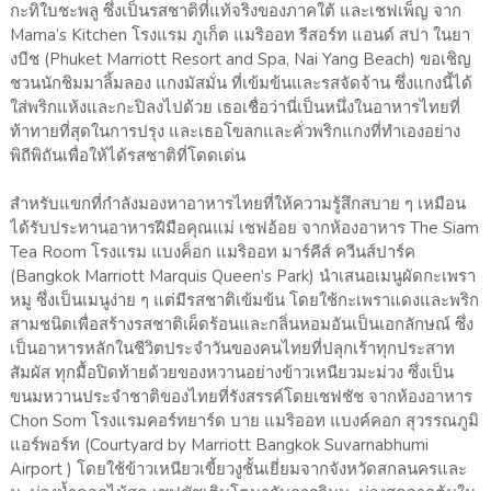
กะทิใบชะพลู ซึ่งเป็นรสชาติที่แท้จริงของภาคใต้ และเชฟเพ็ญ จาก
Mama’s Kitchen โรงแรม ภูเก็ต แมริออท รีสอร์ท แอนด์ สปา ในยา
งบีช (Phuket Marriott Resort and Spa, Nai Yang Beach) ขอเชิญ
ชวนนักชิมมาลิ้มลอง แกงมัสมั่น ที่เข้มข้นและรสจัดจ้าน ซึ่งแกงนี้ได้
ใส่พริกแห้งและกะปิลงไปด้วย เธอเชื่อว่านี่เป็นหนึ่งในอาหารไทยที่
ท้าทายที่สุดในการปรุง และเธอโขลกและคั่วพริกแกงที่ทำเองอย่าง
พิถีพิถันเพื่อให้ได้รสชาติที่โดดเด่น
สำหรับแขกที่กำลังมองหาอาหารไทยที่ให้ความรู้สึกสบาย ๆ เหมือน
ได้รับประทานอาหารฝีมือคุณแม่ เชฟอ้อย จากห้องอาหาร The Siam
Tea Room โรงแรม แบงค็อก แมริออท มาร์คีส์ ควีนส์ปาร์ค
(Bangkok Marriott Marquis Queen’s Park) นำเสนอเมนูผัดกะเพรา
หมู ซึ่งเป็นเมนูง่าย ๆ แต่มีรสชาติเข้มข้น โดยใช้กะเพราแดงและพริก
สามชนิดเพื่อสร้างรสชาติเผ็ดร้อนและกลิ่นหอมอันเป็นเอกลักษณ์ ซึ่ง
เป็นอาหารหลักในชีวิตประจำวันของคนไทยที่ปลุกเร้าทุกประสาท
สัมผัส ทุกมื้อปิดท้ายด้วยของหวานอย่างข้าวเหนียวมะม่วง ซึ่งเป็น
ขนมหวานประจำชาติของไทยที่รังสรรค์โดยเชฟชัช จากห้องอาหาร
Chon Som โรงแรมคอร์ทยาร์ด บาย แมริออท แบงค์คอก สุวรรณภูมิ
แอร์พอร์ท (Courtyard by Marriott Bangkok Suvarnabhumi
Airport ) โดยใช้ข้าวเหนียวเขี้ยวงูชั้นเยี่ยมจากจังหวัดสกลนครและ