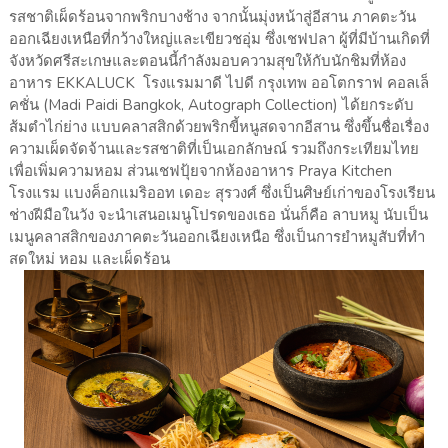
รสชาติเผ็ดร้อนจากพริกบางช้าง จากนั้นมุ่งหน้าสู่อีสาน ภาคตะวัน
ออกเฉียงเหนือที่กว้างใหญ่และเขียวชอุ่ม ซึ่งเชฟปลา ผู้ที่มีบ้านเกิดที่
จังหวัดศรีสะเกษและตอนนี้กำลังมอบความสุขให้กับนักชิมที่ห้อง
อาหาร EKKALUCK โรงแรมมาดี ไปดี กรุงเทพ ออโตกราฟ คอลเล็
คชั่น (Madi Paidi Bangkok, Autograph Collection) ได้ยกระดับ
ส้มตำไก่ย่าง แบบคลาสสิกด้วยพริกขี้หนูสดจากอีสาน ซึ่งขึ้นชื่อเรื่อง
ความเผ็ดจัดจ้านและรสชาติที่เป็นเอกลักษณ์ รวมถึงกระเทียมไทย
เพื่อเพิ่มความหอม ส่วนเชฟปุ้ยจากห้องอาหาร Praya Kitchen
โรงแรม แบงค็อกแมริออท เดอะ สุรวงศ์ ซึ่งเป็นศิษย์เก่าของโรงเรียน
ช่างฝีมือในวัง จะนำเสนอเมนูโปรดของเธอ นั่นก็คือ ลาบหมู นับเป็น
เมนูคลาสสิกของภาคตะวันออกเฉียงเหนือ ซึ่งเป็นการยำหมูสับที่ทำ
สดใหม่ หอม และเผ็ดร้อน