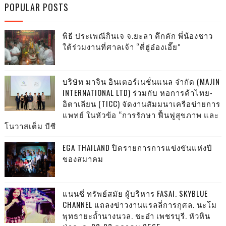
POPULAR POSTS
พิธี ประเพณีกินเจ จ.ยะลา คึกคัก พี่น้องชาว
ใต้ร่วมงานที่ศาลเจ้า “ตี่ฮู่อ๋องเอี๊ย”
บริษัท มาจิน อินเตอร์เนชั่นแนล จำกัด (MAJIN
INTERNATIONAL LTD) ร่วมกับ หอการค้าไทย-
อิตาเลียน (TICC) จัดงานสัมมนาเครือข่ายการ
แพทย์ ในหัวข้อ “การรักษา ฟื้นฟูสุขภาพ และ
โนวาสเต็ม บีซี
EGA THAILAND ปิดรายการการแข่งขันแห่งปี
ของสมาคม
แนนซี่ ทรัพย์สมัย ผู้บริหาร FASAI. SKYBLUE
CHANNEL แถลงข่าวงานแรลลี่การกุศล. นะโม
พุทธายะถ้ำนางนวล. ชะอำ เพชรบุรี. หัวหิน