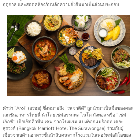
ฤดูกาล และสอดคล้องกับหลักความยั่งยืนมาเป็นส่วนประกอบ
คำว่า “Aroi” (อร่อย) ซึ่งหมายถึง “รสชาติดี” ถูกนำมาเป็นชื่อของคอล
เลกชันอาหารไทยนี้ นำโดยเชฟอรรถพล ไนโต ถังทอง หรือ “เชฟ
เอ็กซ์” เอ็กเซ็กคิวทีฟ เชฟ จากโรงแรม แบงค็อกแมริออท เดอะ
สุรวงศ์ (Bangkok Marriott Hotel The Surawongse) ร่วมกับผู้
เชี่ยวชาญด้านอาหารชั้นนำสิบคนจากโรงแรมในเพอร์ตฟอลิโอของ