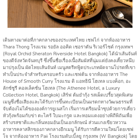
เดินทางมาต่อที่ภาคกลางของประเทศไทย เชฟไก่ จากห้องอาหาร
Thara Thong โรงแรม รอยัล ออคิด เชอราตัน ริเวอร์ไซด์ กรุงเทพฯ
(Royal Orchid Sheraton Riverside Hotel Bangkok) ได้นำเส้นจันท์
ของดีจังหวัดจันทบุรี ซึ่งขึ้นชื่อเรื่องเนื้อสัมผัสที่นุ่มแต่ยังคงเคี้ยวหนึบ
มาปรุงเป็น ผัดไทยเส้นจันท์ เมนูสตรีทฟู้ดประเภทผัดจานโปรดที่เขา
ทำเป็นประจำสำหรับครอบครัว และเชฟต้น จากห้องอาหาร The
House of Smooth Curry โรงแรม ดิ แอทธินี โฮเทล แบงค็อก, อะ
ลักซ์ชูรี คอลเล็คชั่น โฮเทล (The Athenee Hotel, a Luxury
Collection Hotel, Bangkok) เสิร์ฟ ต้มยำกุ้ง รสเผ็ดเปรี้ยวสุดพิเศษ
เมนูซึ่งชื่อเสียงและได้รับการขึ้นทะเบียนเป็นมรดกทางวัฒนธรรมที่
จับต้องไม่ได้ขององค์การยูเนสโก เริ่มการเตรียมน้ำซุปด้วยการเคี่ยว
หัวกุ้งพร้อมกับข่า ตะไคร้ ใบมะกรูด และหอมแดงอย่างพิถีพิถันเพื่อ
สร้างรสชาติและกลิ่นหอมอันเป็นเอกลักษณ์ ส่วนแกงเขียวหวาน
อาหารคลาสสิกของภาคกลางอีกเมนู ได้รับการตีความใหม่โดยเชฟ
โจ จากห้องอาหาร Paii โรงแรมดับเบิ้ลยู กรุงเทพ (W Bangkok) โดย