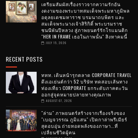
เตรียมสัมผัสเรื่องราวจากความรักอัน
งดงามของพระบาทสมเด็จพระมหาภูมิพล
อดุลยเดชมหาราช บรมนาถบพิตร และ
สมเด็จพระนางเจ้าสิริกิติ์ พระบรมราช
ชนนีพันปีหลวง สู่ภาพยนตร์รักโรแมนติก
"HER IN FRAME เธอในภาพนั้น" สิงหาคมนี้
JULY 15, 2026
RECENT POSTS
ททท. เดินหน้ารุกตลาด CORPORATE TRAVEL
ดึงเอเย่นต์กว่า 52 บริษัท ทดสอบเส้นทาง
ท่องเที่ยว CORPORATE ยกระดับภาคตะวัน
ออกสู่จุดหมายปลายทางคุณภาพ
AUGUST 07, 2026
"ล่าม" ภาพยนตร์สร้างจากเรื่องจริงของ
"เบญจวรรณ ภูมิแสน" เปิดกาล่าพรีเมียร์
สุดอบอุ่น ถ่ายทอดพลังของภาษา...ที่
เปลี่ยนชีวิตผู้คน