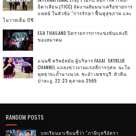
อิตาเลียน (TICC) จัดงานสัมมนาเครือข่ายการ
แพทย์ ในหัวข้อ “การรักษา ฟื้นฟูสุขภาพ และ
โนวาสเต็ม บีซี
EGA THAILAND ปิดรายการการแข่งขันแห่งปี
ของสมาคม
แนนซี่ ทรัพย์สมัย ผู้บริหาร FASAI. SKYBLUE
CHANNEL แถลงข่าวงานแรลลี่การกุศล. นะโม
พุทธายะถ้ำนางนวล. ชะอำ เพชรบุรี. หัวหิน
ป่าละอู. 22-23 ตุลาคม 2565
RANDOM POSTS
บทเรียนอาเซียนชี้ว่า “ภาษีบุหรี่อัตรา