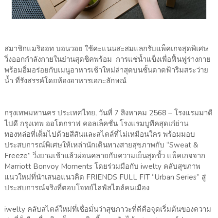
สมาชิกแมริออท บอนวอย ใช้คะแนนสะสมแลกรับแพ็คเกจสุดพิเศษ
วิ่งออกกำลังกายในย่านสุดชิคพร้อม การแช่น้ำแข็งเพื่อฟื้นฟูร่างกาย
พร้อมอิ่มอร่อยกับเมนูอาหารเช้าใหม่ล่าสุดบนชั้นดาดฟ้าริมสระว่าย
น้ำ ที่รังสรรค์โดยห้องอาหารเอกะลักษณ์
กรุงเทพมหานคร ประเทศไทย, วันที่ 7 สิงหาคม 2568 – โรงแรมมาดี
ไปดี กรุงเทพ ออโตกราฟ คอลเล็คชั่น โรงแรมบูทีคสุดเก๋ย่าน
ทองหล่อที่เต็มไปด้วยสีสันและสไตล์ที่ไม่เหมือนใคร พร้อมมอบ
ประสบการณ์พิเศษให้เหล่านักเดินทางสายสุขภาพกับ “Sweat &
Freeze” วิ่งยามเช้าแล้วผ่อนคลายกับความเย็นสุดขั้ว แพ็คเกจจาก
Marriott Bonvoy Moments โดยร่วมมือกับ iwelty คลับสุขภาพ
แนวใหม่ที่นำเสนอแนวคิด FRIENDS FULL FIT “Urban Series” สู่
ประสบการณ์จริงที่ตอบโจทย์ไลฟ์สไตล์คนเมือง
iwelty คลับสไตล์ใหม่ที่เชื่อมั่นว่าสุขภาวะที่ดีคือจุดเริ่มต้นของความ