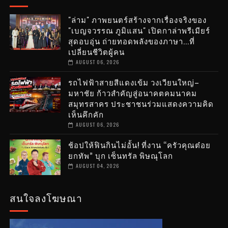
"ล่าม" ภาพยนตร์สร้างจากเรื่องจริงของ
"เบญจวรรณ ภูมิแสน" เปิดกาล่าพรีเมียร์
สุดอบอุ่น ถ่ายทอดพลังของภาษา...ที่
เปลี่ยนชีวิตผู้คน
AUGUST 06, 2026
รถไฟฟ้าสายสีแดงเข้ม วงเวียนใหญ่–
มหาชัย ก้าวสำคัญสู่อนาคตคมนาคม
สมุทรสาคร ประชาชนร่วมแสดงความคิด
เห็นคึกคัก
AUGUST 06, 2026
ช้อปให้ฟินกินไม่อั้น! ที่งาน “ครัวคุณต๋อย
ยกทัพ” บุก เซ็นทรัล พิษณุโลก
AUGUST 04, 2026
สนใจลงโฆษณา