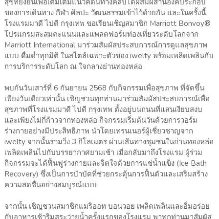
สุขที่ยั่งยืนเพื่อเติมเต็มแนวคิดนี้ทางคลับได้ผสมผสานองค์ประกอบ
ของการเดินทาง กีฬา ศิลปะ วัฒนธรรมเข้าไว้ด้วยกัน และในครั้งนี้
โรงแรมมาดี ไปดี กรุงเทพ ขอเรียนเชิญสมาชิก Marriott Bonvoy®
โปรแกรมสะสมคะแนนและแพลตฟอร์มท่องเที่ยวระดับโลกจาก
Marriott International มาร่วมสัมผัสประสบการณ์การดูแลสุขภาพ
แบบ ดื่มด่ำทุกมิติ ในสไตล์เฉพาะตัวของ iwelty พร้อมเพลิดเพลินกับ
การบริการระดับโลก ณ ใจกลางย่านทองหล่อ
พบกันวันเสาร์ที่ 6 กันยายน 2568 กับกิจกรรมเพื่อสุขภาพ ที่จัดขึ้น
เพียงวันเดียวเท่านั้น เชิญชวนทุกท่านมาร่วมสัมผัสประสบการณ์เพื่อ
สุขภาพที่โรงแรมมาดี ไปดี กรุงเทพ ตั้งอยู่บนถนนที่แสนเงียบสงบ
และเพียงไม่กี่ก้าวจากทองหล่อ กิจกรรมเริ่มต้นวันด้วยการวอร์ม
ร่างกายอย่างมีประสิทธิภาพ นำโดยเทรนเนอร์ผู้เชี่ยวชาญจาก
iwelty จากนั้นร่วมวิ่ง 3 กิโลเมตร ผ่านเส้นทางชุมชนในย่านทองหล่อ
เพลิดเพลินไปกับบรรยากาศยามเช้า เมื่อกลับมาถึงโรงแรม ผู้ร่วม
กิจกรรมจะได้ฟื้นฟูร่างกายและจิตใจด้วยการแช่น้ำแข็ง (Ice Bath
Recovery) ซึ่งเป็นการบำบัดที่ช่วยกระตุ้นการฟื้นตัวและเสริมสร้าง
ความสดชื่นอย่างสมบูรณ์แบบ
จากนั้น เชิญชวนสมาชิกแมริออท บอนวอย เพลิดเพลินและอิ่มอร่อย
กับอาหารเช้าริมสระว่ายน้ำครั้งแรกของโรงแรม พาทุกท่านมาสัมผัส