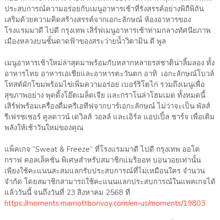
ประสบการณ์ความอร่อยกับเมนูอาหารเช้าที่รังสรรค์อย่างพิถีพิถัน
เสริมด้วยความคิดสร้างสรรค์จากเอกะลักษณ์ ห้องอาหารของ
โรงแรมมาดี ไปดี กรุงเทพ เสิร์ฟเมนูอาหารเช้าท่ามกลางทัศนียภาพ
เมืองหลวงบนชั้นดาดฟ้าของสระว่ายน้ำวิตามิน ดี พูล
เมนูอาหารเช้าใหม่ล่าสุดมาพร้อมกับหลากหลายรสชาติน่าลิ้มลอง ทั้ง
อาหารไทย อาหารเอเชียและอาหารตะวันตก อาทิ เอกะลักษณ์โบวล์
โทสต์ผักโขมพร้อมไข่เพิ่มความอร่อย เบอร์ริโตไก่ รวมถึงเมนูเพื่อ
สุขภาพอย่าง พุดดิ้งโอ๊ตเมล็ดเจีย และกราโนล่าโฮมเมด ทั้งหมดนี้
เสิร์ฟพร้อมเครื่องดื่มครีเอทีฟจากบาร์เอกะลักษณ์ ไม่ว่าจะเป็น พัลส์
รีเฟรชเชอร์ คูลดาวน์ เดวิลส์ วอลล์ และเอิร์ล แอปเปิ้ล ชาร์จ เพื่อเติม
พลังให้เช้าวันใหม่ของคุณ
แพ็คเกจ “Sweat & Freeze” ที่โรงแรมมาดี ไปดี กรุงเทพ ออโต
กราฟ คอลเล็คชั่น พิเศษสำหรับสมาชิกแมริออท บอนวอยเท่านั้น
เพียงใช้คะแนนสะสมแลกรับประสบการณ์ที่ไม่เหมือนใคร จำนวน
จำกัด โดยสมาชิกสามารถใช้คะแนนแลกประสบการณ์ในแพคเกจได้
แล้ววันนี้ จนถึงวันที่ 23 สิงหาคม 2568 ที่
https://moments.marriottbonvoy.com/en-us/moments/19803