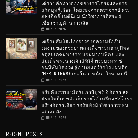
เดียว” คือทางออกของรายได้รัฐและการ
สกัดบุหรี่เถื่อน โดยรองศาสตราจารย์ ดร.
ภัทรกิตติ์ เนตินิยม นักวิชาการอิสระ ผู้
เชี่ยวชาญด้านการเงิน
JULY 17, 2026
เตรียมสัมผัสเรื่องราวจากความรักอัน
งดงามของพระบาทสมเด็จพระมหาภูมิพล
อดุลยเดชมหาราช บรมนาถบพิตร และ
สมเด็จพระนางเจ้าสิริกิติ์ พระบรมราช
ชนนีพันปีหลวง สู่ภาพยนตร์รักโรแมนติก
"HER IN FRAME เธอในภาพนั้น" สิงหาคมนี้
JULY 15, 2026
อธิบดีสรรพสามิตรับภาษีบุหรี่ 2 อัตรา ลด
ประสิทธิภาพจัดเก็บรายได้ เตรียมชงโครง
สร้างอัตราเดียว รอรับฟังนักวิชาการก่อน
เสนอคลัง
JULY 15, 2026
RECENT POSTS