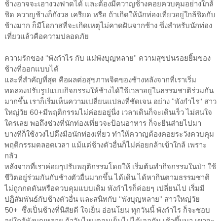
ช้างอาจจะเอางวงฟาดได้ และต้องมีควาญช้างคอยควบคุมอย่างใกล้
ชิด ควาญช้างก็กังวล เครียด หรือ ถ้าเกิดให้นักท่องเที่ยวอยู่ใกล้ชิดกับ
ช้างมาก ก็มีโอกาสที่จะเกิดเหตุไม่คาดฝันจากช้าง ซึ่งสำหรับนักท่อง
เที่ยวแล้วคือความปลอดภัย
ความรักของ “พังกำไร กับ แม่พังบุญหลาย” ความสุขปนรอยยิ้มของ
ช้างที่ออกแบบได้
และที่สำคัญที่สุด คือผลต่อสุขภาพจิตของช้างหลังจากที่เราเริ่ม
ทดลองปรับรูปแบบกิจกรรมให้ช้างได้ใช้เวลาอยู่ในธรรมชาติร่วมกัน
มากขึ้น เราก็เริ่มเห็นความเปลี่ยนแปลงที่ชัดเจน อย่าง “พังกำไร” สาว
ใหญ่วัย 60+มีพฤติกรรมไม่ค่อยอยู่นิ่ง เวลาเดินก็จะเดินเร็ว ไม่สนใจ
ใครเลย พอถึงช่วงที่นักท่องเที่ยวจะป้อนอาหาร ก็จะยืนส่ายไปมา
บางทีก็ใช้งวงไปดึงมือนักท่องเที่ยว ทำให้ควาญต้องคอยระวังควบคุม
พฤติกรรมตลอดเวลา แม้แต่ช้างตัวอื่นก็ไม่ค่อยกล้าเข้าใกล้ เพราะ
กลัว
หลังจากที่เราค่อยๆปรับพฤติกรรมโดยให้ เริ่มต้นทำกิจกรรมในป่า ใช้
ชีวิตอยู่ร่วมกันกับช้างตัวอื่นมากขึ้น ได้เดิน ได้หากินตามธรรมชาติ
ไม่ถูกกดดันหรือควบคุมแบบเดิม พังกำไรก็ค่อยๆ เปลี่ยนไป เริ่มมี
ปฏิสัมพันธ์กับช้างตัวอื่น และสนิทกับ “พังบุญหลาย” สาวใหญ่วัย
50+ ซึ่งเป็นช้างที่นิสัยดี ใจเย็น อ่อนโยน ทุกวันนี้ พังกำไร ก็จะชอบ
อยู่ใกล้พังบุญหลาย ถ้าวันไหนตอนเย็นไม่ได้เจอกัน เช้าขึ้นมา เขาจะ