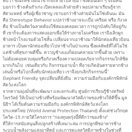
พบว่า ขณะที่ช้างยืน เขาก็จะส่ายไปส่ายมา ซึ่งตอนเด็ก ๆ จะมีคน
บอกว่า ช้างเต้นรำเก่ง เปิดเพลงแล้วส่ายหัว พอปลามาเรียนรู้จาก
สัตวแพทย์ หรือผู้เชี่ยวชาญ เขาบอกว่าช้างส่ายมันไม่ใช่เต้นนะ มัน
คือ Stereotype Behavior แปลว่าช้างอาจจะเบื่อ เครียด หรือ กังวล
คือ ช้างเป็นสัตว์ฉลาดต้องใช้สมองตลอดเวลา การถูกบังคับให้อยู่กับ
ที่ เขาก็จะต้องการแสดงออกเพื่อให้ร่างกายไม่เครียด เราจึงเลิกผูก
ช้างหน้าโรงแรมด้วยโซ่สั้น เปลี่ยนจากเอาช้างมาให้นักท่องเที่ยวป้อน
อาหาร เป็นพานักท่องเที่ยวไปหาช้างในป่าแทน ซึ่งผลลัพธ์ที่ได้ไม่ใช่
แค่ช้างที่สุขภาพดีขึ้น ควาญช้างเองก็ผ่อนคลายมากขึ้นด้วย เพราะ
ไม่ต้องคอยควบคุมหรือกังวลเรื่องความปลอดภัยจากกิจกรรมใกล้ชิด
มากเกินไป เช่นเดียวกับ กิจกรรมอาบน้ำ ที่อาจเกิดอันตรายหากช้าง
เล่นน้ำหรือไปกลิ้งทับนักท่องเที่ยว เราจึงยกเลิกกิจกรรมนี้”
Elephant Friendly จุดเปลี่ยนที่ยั่งยืน : ความร่วมมือกับองค์กรพิทักษ์
สัตว์แห่งโลก
จากความมุ่งมั่นที่จะพัฒนา และยกระดับ ศูนย์การเรียนรู้ช้างทรัพย์
ไพรวัลย์ ให้เป็นปางช้างที่พร้อมพัฒนาสวัสดิภาพของช้างให้ดีขึ้น มูล
นิธิฯ ได้เริ่มต้นความร่วมมือกับ องค์กรพิทักษ์สัตว์แห่งโลก
ประเทศไทย (World Animal Protection Thailand) ตั้งแต่ช่วงวิกฤต
โควิด-19 ภายใต้โครงการ "กองทุนพรุ่งนี้ที่ดีกว่าของช้าง"
ที่ให้การสนับสนุนสิ่งปลูกสร้างที่เหมาะสม การปลูกพืชอาหารช้าง
ระบบน้ำพลังงานแสงอาทิตย์ และการดูแลสวัสดิภาพช้างในช่วงที่