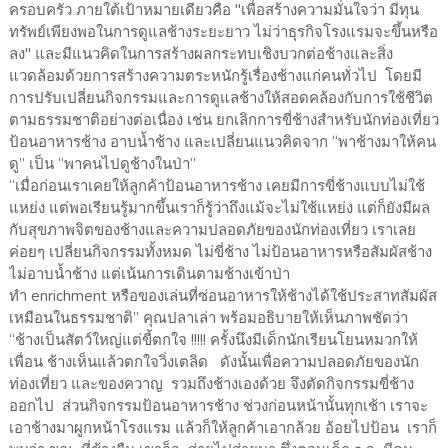
ครอบครัว ภายใต้เป้าหมายเดียวคือ "เพื่อสร้างความมั่นใจว่า มีทุน
ทรัพย์เพียงพอในการดูแลช้างระยะยาว ไม่ว่าธุรกิจโรงแรมจะขึ้นหรือ
ลง" และมีแนวคิดในการสร้างผลกระทบเชิงบวกต่อช้างและสิ่ง
แวดล้อมด้วยการสร้างความตระหนักรู้เรื่องช้างแก่คนทั่วไป โดยมี
การปรับเปลี่ยนกิจกรรมและการดูแลช้างให้สอดคล้องกับการใช้ชีวิต
ตามธรรมชาติอย่างต่อเนื่อง เช่น ยกเลิกการขี่ช้างสำหรับนักท่องเที่ยว
ป้อนอาหารช้าง อาบน้ำช้าง และเปลี่ยนแนวคิดจาก “พาช้างมาให้คน
ดู” เป็น “พาคนไปดูช้างในป่า”
“เมื่อก่อนเราเคยให้ลูกค้าป้อนอาหารช้าง เคยมีการขี่ช้างแบบไม่ใช้
แหย่ง แต่พอเรียนรู้มากขึ้นเราก็รู้ว่าถึงแม้จะไม่ใช้แหย่ง แต่ก็ยังมีผล
กับสุขภาพจิตของช้างและความปลอดภัยของนักท่องเที่ยว เราเลย
ค่อยๆ เปลี่ยนกิจกรรมทั้งหมด ไม่ขี่ช้าง ไม่ป้อนอาหารหรือสัมผัสช้าง
ไม่อาบน้ำช้าง แต่เน้นการเดินตามช้างเข้าป่า
ทำ enrichment หรือของเล่นที่ซ่อนอาหารให้ช้างได้ใช้ประสาทสัมผัส
เหมือนในธรรมชาติ” คุณปลาเล่า พร้อมอธิบายให้เห็นภาพชัดว่า
“ช้างเป็นสัตว์ใหญ่แต่ขี้ตกใจ !!!!! ครั้งนึงมีเด็กนักเรียนโยนหมวกให้
เพื่อน ช้างเห็นแล้วตกใจวิ่งเตลิด ดังนั้นเพื่อความปลอดภัยของนัก
ท่องเที่ยว และของควาญ รวมถึงช้างเองด้วย จึงตัดกิจกรรมขี่ช้าง
ออกไป ส่วนกิจกรรมป้อนอาหารช้าง ช่วงก่อนหน้านั้นทุกเช้า เราจะ
เอาช้างมาผูกหน้าโรงแรม แล้วก็ให้ลูกค้าเอากล้วย อ้อยไปป้อน เราก็