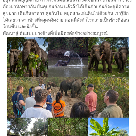
ต้องมาทักทายกัน ยืนคุยกันก่อน แล้วถ้าได้เดินด้วยกันก็จะดูมีความ
สุขมาก เดินกินอาหาร คุยกันไป หยุดแวะเล่นดินไปด้วยกัน เรารู้สึก
ได้เลยว่า จากช้างที่หงุดหงิดง่าย ตอนนี้พังกำไรกลายเป็นช้างที่อ่อน
โยนขึ้น และนิ่งขึ้น”
พัฒนาสู่ ต้นแบบปางช้างที่เป็นมิตรต่อช้างอย่างสมบูรณ์