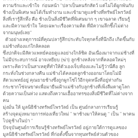
ความรักและเข้าใจ ก่อนหน้า “ปลาเป็นคนรักสัตว์ แต่ไม่ได้ผูกพันกับ
ช้างเป็นพิเศษ พอได้เริ่มทำงาน และเข้ามาดูแลช้างที่ทรัพย์ไพรวัลย์
สิ่งที่เรารู้สึกทึ่ง คือ ช้างเป็นสิ่งมีชีวิตที่พิเศษมาก ๆ เขาฉลาด เรียนรู้
และมีความเข้าใจ โดยเฉพาะเรื่องความคิด ที่มีความลึกซึ้งไม่ต่าง
จากมนุษย์เลย”
ตัวอย่างเหตุการณ์ที่คุณปลารู้สึกประทับใจทุกครั้งที่นึกถึง เกิดขึ้นกับ
แม่ช้างท้องแก่ใกล้คลอด
ซึ่งปกติจะมีสัตวแพทย์คอยดูแลอย่างใกล้ชิด อันเนื่องมาจากแม่ช้างที่
ไม่มีประสบการณ์ อาจเหยียบ (ฆ่า) ลูกช้างหลังจากที่คลอดใหม่ๆ
เพราะคิดว่าเป็นสาเหตุที่ทำให้ตัวเองเจ็บท้องและไม่รู้ว่านี่คือ ลูก
กระทั่งในช่วงกลางคืน แม่ช้างได้คลอดลูกช้างออกมาโดยไม่มี
สัตวแพทย์อยู่ คุณยายช้างซึ่งถูกผูกโซ่ไว้อีกจุดหนึ่งที่อยู่ห่างกัน
กระชากโซ่จนขาดเพื่อมายืนเฝ้าแม่ช้างกับลูกช้างที่เพิ่งลืมตาดูโลก
ด้วยความเป็นห่วง แสดงถึงความเอื้ออาทรของสิ่งมีชีวิตที่ไม่ต่างจาก
คน
มุ่งมั่น ให้ มูลนิธิช้างทรัพย์ไพรวัลย์ เป็น ศูนย์กลางการเรียนรู้
สร้างจุดมุ่งหมายการท่องเที่ยวใหม่ “ พาช้างมาให้คนดู ” เป็น “ พาคน
ไปดูช้างในป่า ”
ปัจจุบันศูนย์การเรียนรู้ช้างทรัพย์ไพรวัลย์ อยู่ภายใต้การดูแลของ
มูลนิธิช้างทรัพย์ไพรวัลย์ ที่ก่อตั้งขึ้นจากทุนทรัพย์ส่วนตัวของ