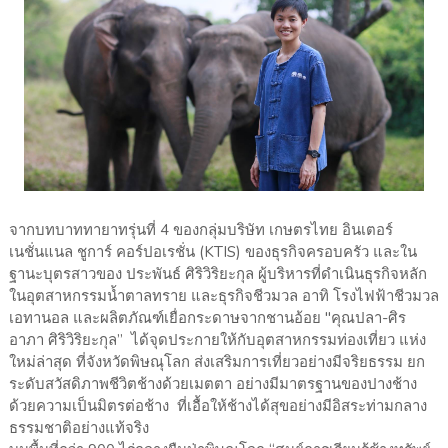
จากบทบาททายาทรุ่นที่ 4 ของกลุ่มบริษัท เกษตรไทย อินเตอร์
เนชั่นแนล ชูการ์ คอร์ปอเรชั่น (KTIS) ของธุรกิจครอบครัว และใน
ฐานะบุตรสาวของ ประพันธ์ ศิริวิริยะกุล ผู้บริหารที่ดำเนินธุรกิจหลัก
ในอุตสาหกรรมน้ำตาลทราย และธุรกิจชีวมวล อาทิ โรงไฟฟ้าชีวมวล
เอทานอล และผลิตภัณฑ์เยื่อกระดาษจากชานอ้อย "คุณปลา-ศิร
อาภา ศิริวิริยะกุล” ได้จุดประกายให้กับอุตสาหกรรมท่องเที่ยว แห่ง
ใหม่ล่าสุด ที่จังหวัดพิษณุโลก ส่งเสริมการเที่ยวอย่างมีจริยธรรม ยก
ระดับสวัสดิภาพชีวิตช้างด้วยเมตตา อย่างมีมาตรฐานของปางช้าง
ด้วยความเป็นมิตรต่อช้าง ที่เอื้อให้ช้างได้สุขอย่างมีอิสระท่ามกลาง
ธรรมชาติอย่างแท้จริง