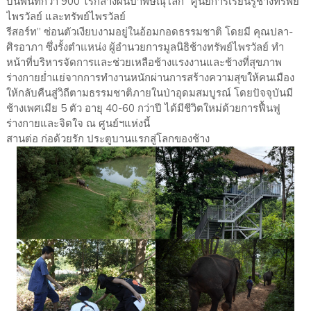
บนพื้นที่กว่า 900 ไร่กลางผืนป่าพิษณุโลก “ศูนย์การเรียนรู้ช้างทรัพย์
ไพรวัลย์ และทรัพย์ไพรวัลย์
รีสอร์ท” ซ่อนตัวเงียบงามอยู่ในอ้อมกอดธรรมชาติ โดยมี คุณปลา-
ศิรอาภา ซึ่งรั้งตำแหน่ง ผู้อำนวยการมูลนิธิช้างทรัพย์ไพรวัลย์ ทำ
หน้าที่บริหารจัดการและช่วยเหลือช้างแรงงานและช้างที่สุขภาพ
ร่างกายย่ำแย่จากการทำงานหนักผ่านการสร้างความสุขให้คนเมือง
ให้กลับคืนสู่วิถีตามธรรมชาติภายในป่าอุดมสมบูรณ์ โดยปัจจุบันมี
ช้างเพศเมีย 5 ตัว อายุ 40-60 กว่าปี ได้มีชีวิตใหม่ด้วยการฟื้นฟู
ร่างกายและจิตใจ ณ ศูนย์ฯแห่งนี้
สานต่อ ก่อด้วยรัก ประตูบานแรกสู่โลกของช้าง