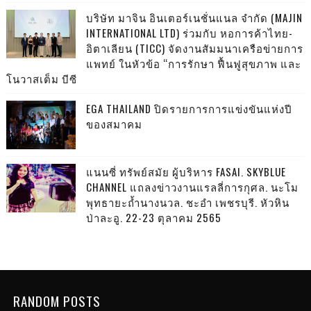
บริษัท มาจิน อินเตอร์เนชั่นแนล จำกัด (MAJIN
INTERNATIONAL LTD) ร่วมกับ หอการค้าไทย-
อิตาเลียน (TICC) จัดงานสัมมนาเครือข่ายการ
แพทย์ ในหัวข้อ “การรักษา ฟื้นฟูสุขภาพ และ
โนวาสเต็ม บีซี
EGA THAILAND ปิดรายการการแข่งขันแห่งปี
ของสมาคม
แนนซี่ ทรัพย์สมัย ผู้บริหาร FASAI. SKYBLUE
CHANNEL แถลงข่าวงานแรลลี่การกุศล. นะโม
พุทธายะถ้ำนางนวล. ชะอำ เพชรบุรี. หัวหิน
ป่าละอู. 22-23 ตุลาคม 2565
RANDOM POSTS