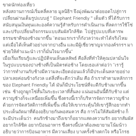
ขาดนักท่องเที่ยว
หลังสถานการณ์เริ่มคลี่คลาย มูลนิธิฯ จึงมุ่งพัฒนาต่อยอดไปสู่การ
เปลี่ยนผ่านเต็มรูปแบบสู่ " Elephant Friendly " เต็มตัว ที่ได้รับการ
สนับสนุนเงินทุนและองค์ความรู้สำหรับการดำเนินงาน ที่ลดการใช้โซ่
และปรับเปลี่ยนกิจกรรมแบบสัมผัสใกล้ชิด ไปสู่รูปแบบที่เคารพ
ธรรมชาติของช้างมากขึ้น “ตอนแรกเราก็กังวลว่าจะทำได้จริงไหม
แต่เมื่อได้เห็นตัวอย่างจากปางอื่น และมีผู้เชี่ยวชาญจากองค์รกรฯ มา
ช่วยให้คำแนะนำ เราก็มั่นใจมากขึ้น”
เมื่อเริ่มเรียนรู้และปฏิบัติจนเห็นผลลัพธ์ คือสิ่งที่ทำให้คุณปลามั่นใจ
ในรูปแบบของปางช้างที่เป็นมิตรต่อช้าง โดยเธอเล่าต่อว่า “เรารู้
ว่าการทำงานกับช้างมีความละเอียดอ่อนแล้วก็มีประเด็นหลายอย่าง
ปลาเลยค่อนข้างกังวล แต่สิ่งที่จะดีกว่าเดิม คือ ถ้าเราทำตามหลักการ
ของ Elephant Friendly ได้ มันก็มีประโยชน์ที่จะดีกับช้างมากขึ้น
เช่น ช้างถูกผูกโซ่สั้นในระยะเวลาที่สั้นลง แน่นอนอันนี้ดีกับช้าง แต่
ควาญช้างก็จะเหนื่อยเพิ่มขึ้น ซึ่งตรงนี้เราก็บริหารจัดการควาญช้าง
ด้วยการจัดสวัสดิการที่เพิ่มขึ้น เพื่อให้เขากระตุ้นให้เขารู้สึกอยากทำ
ประเด็นถัดมาที่ต้องอธิบายกันพอสมควร คือ การไม่ให้สัมผัสช้าง ก็
จะมีประเด็นว่า คนรักช้างมาถึงเขาก็อยากแสดงความรัก อยากสัมผัส
อยากใกล้ชิด อยากป้อนอาหาร ซึ่งตรงนี้ปลาต้องพยายามโน้มน้าว
อธิบายว่าการป้อนอาหาร มีความเสี่ยง บางครั้งช้างตกใจ หรือโกรธ