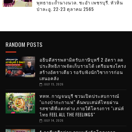
พุทธายะถ้ำนางนวล. ชะอำ เพชรบุรี. หัวหิน
ป่าละอู. 22-23 ตุลาคม 2565
RANDOM POSTS
อธิบดีสรรพสามิตรับภาษีบุหรี่ 2 อัตรา ลด
ประสิทธิภาพจัดเก็บรายได้ เตรียมชงโครง
สร้างอัตราเดียว รอรับฟังนักวิชาการก่อน
เสนอคลัง
JULY 15, 2026
ททท. กาญจนบุรี ชวนเปิดประสบการณ์
"แกงป่ากะกาแฟ" ค้นพบเสน่ห์ไทยผ่าน
รสชาติที่แตกต่าง ภายใต้โครงการ "เสน่ห์
ไทย FEEL ALL THE FEELINGS"
JULY 14, 2026
4 ภาคีเครือข่าย รวมพลังจัดโครงการ