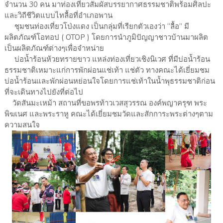
จำนวน 30 คน มาท่องเที่ยวสัมผัสบรรยากาศธรรมชาติพร้อมศิลปะ
และวิถีชีวิตแบบไทลื้อที่อำเภอพาน
ชุมชนท่องเที่ยวโป่งแดง เป็นกลุ่มที่เรียกตัวเองว่า “ลื้อ” มี
ผลิตภัณฑ์โอทอป ( OTOP ) โดยการนำภูมิปัญญาชาวบ้านมาผลิต
เป็นผลิตภัณฑ์ต่างๆเพื่อจำหน่าย
บ่อน้ำร้อนห้วยทรายขาว แหล่งท่องเที่ยวเชิงนิเวศ ที่มีบ่อน้ำร้อน
ธรรมชาติเหมาะแก่การพักผ่อนแช่เท้า แช่ตัว ทางคณะได้เยี่ยมชม
บ่อน้ำร้อนและพักผ่อนหย่อนใจโดยการแช่เท้าในน้ำพุธรรมชาติก่อน
ที่จะเดินทางไปยังที่ต่อไป
วัดสันมะเหม้า สถานที่ขอพรท้าวเวสสุวรรณ องค์พญาครุฑ พระ
พิฆเนศ และพระราหู คณะได้เยี่ยมชมวัดและสักการะพระต่างๆตาม
ความสนใจ