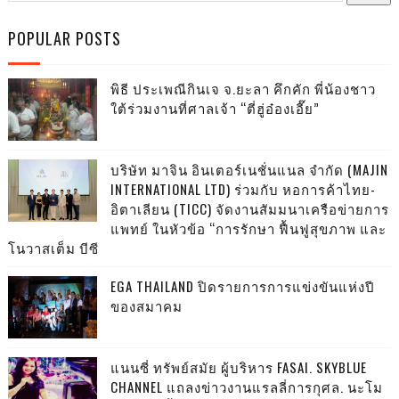
POPULAR POSTS
พิธี ประเพณีกินเจ จ.ยะลา คึกคัก พี่น้องชาว
ใต้ร่วมงานที่ศาลเจ้า “ตี่ฮู่อ๋องเอี๊ย”
บริษัท มาจิน อินเตอร์เนชั่นแนล จำกัด (MAJIN
INTERNATIONAL LTD) ร่วมกับ หอการค้าไทย-
อิตาเลียน (TICC) จัดงานสัมมนาเครือข่ายการ
แพทย์ ในหัวข้อ “การรักษา ฟื้นฟูสุขภาพ และ
โนวาสเต็ม บีซี
EGA THAILAND ปิดรายการการแข่งขันแห่งปี
ของสมาคม
แนนซี่ ทรัพย์สมัย ผู้บริหาร FASAI. SKYBLUE
CHANNEL แถลงข่าวงานแรลลี่การกุศล. นะโม