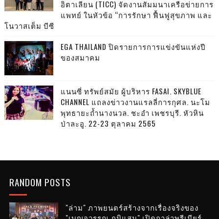
อิตาเลียน (TICC) จัดงานสัมมนาเครือข่ายการ
แพทย์ ในหัวข้อ “การรักษา ฟื้นฟูสุขภาพ และ
โนวาสเต็ม บีซี
EGA THAILAND ปิดรายการการแข่งขันแห่งปี
ของสมาคม
แนนซี่ ทรัพย์สมัย ผู้บริหาร FASAI. SKYBLUE
CHANNEL แถลงข่าวงานแรลลี่การกุศล. นะโม
พุทธายะถ้ำนางนวล. ชะอำ เพชรบุรี. หัวหิน
ป่าละอู. 22-23 ตุลาคม 2565
RANDOM POSTS
"ล่าม" ภาพยนตร์สร้างจากเรื่องจริงของ
"เบญจวรรณ ภูมิแสน" เปิดกาล่าพรีเมียร์