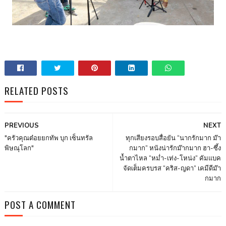
RELATED POSTS
PREVIOUS
NEXT
"ครัวคุณต๋อยยกทัพ บุก เซ็นทรัล
ทุกเสียงรอบสื่อยัน “นากรักมาก ม๊า
พิษณุโลก"
กมาก” หนังน่ารักม๊ากมาก ฮา-ซึ้ง
น้ำตาไหล “หม่ำ-เท่ง-โหน่ง” คัมแบค
จัดเต็มครบรส “คริส-ญดา” เคมีดีม๊า
กมาก
POST A COMMENT