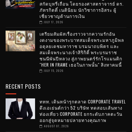
สกัดบุหรี่เถื่อน โดยรองศาสตราจารย์ ดร.
ภัทรกิตติ์ เนตินิยม นักวิชาการอิสระ ผู้
เชี่ยวชาญด้านการเงิน
JULY 17, 2026
เตรียมสัมผัสเรื่องราวจากความรักอัน
งดงามของพระบาทสมเด็จพระมหาภูมิพล
อดุลยเดชมหาราช บรมนาถบพิตร และ
สมเด็จพระนางเจ้าสิริกิติ์ พระบรมราช
ชนนีพันปีหลวง สู่ภาพยนตร์รักโรแมนติก
"HER IN FRAME เธอในภาพนั้น" สิงหาคมนี้
JULY 15, 2026
RECENT POSTS
ททท. เดินหน้ารุกตลาด CORPORATE TRAVEL
ดึงเอเย่นต์กว่า 52 บริษัท ทดสอบเส้นทาง
ท่องเที่ยว CORPORATE ยกระดับภาคตะวัน
ออกสู่จุดหมายปลายทางคุณภาพ
AUGUST 07, 2026