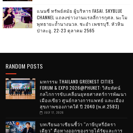
แนนซี่ ทรัพย์สมัย ผู้บริหาร FASAI. SKYBLUE
CHANNEL แถลงข่าวงานแรลลี่การกุศล. นะโม
พุทธายะถ้ำนางนวล. ชะอำ เพชรบุรี. หัวหิน
ป่าละอู. 22-23 ตุลาคม 2565
RANDOM POSTS
มหกรรม THAILAND GREENEST CITIES
FORUM & EXPO 2026@PHUKET: วิสัยทัศน์
กลไกการขับเคลื่อนยุทธศาสตร์การพัฒนา
เมืองเขียว ศูนย์กลางการแพทย์ และเมือง
สุขภาพของภาคใต้ ปี 2040 (พ.ศ.2583)
JULY 17, 2026
บทเรียนอาเซียนชี้ว่า “ภาษีบุหรี่อัตรา
เดียว” คือทางออกของรายได้รัฐและการ