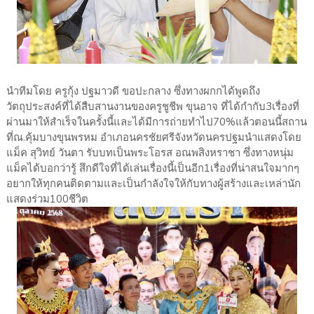
นำทีมโดย ครูกุ้ง ปฐมาวดี ขอปะกลาง ซึ่งทางผกกได้พูดถึง
วัตถุประสงค์ที่ได้สืบสานงานของครูชูชีพ ขุนอาจ ที่ได้กำกับ3เรื่องที่
ผ่านมาให้สำเร็จในครั้งนี้และได้มีการถ่ายทำไป70%แล้วตอนนี้สถาน
ที่ณ.คุ้มบางขุนพรหม อำเภอนครชัยศรีจังหวัดนครปฐมนำแสดงโดย
แม็ค สุวิทย์ วันตา รับบทเป็นพระโอรส อณพสิงหราชา ซึ่งทางหนุ่ม
แม็คได้บอกว่ารู้ สึกดีใจที่ได้เล่นเรื่องนี้เป็นอีก1เรื่องที่น่าสนใจมากๆ
อยากให้ทุกคนติดตามและเป็นกำลังใจให้กับทางผู้สร้างและเหล่านัก
แสดงร่วม100ชีวิต