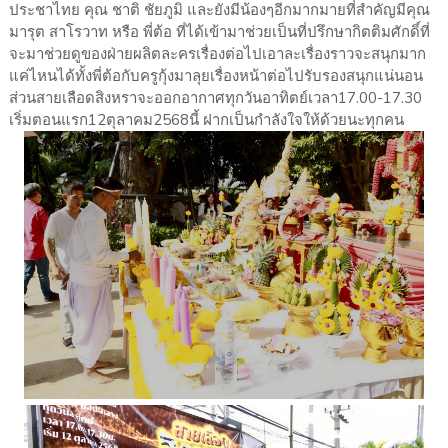
ประชาไทย คุณ ชาติ ชัยภูมิ และยังมีน้องๆอีกมากมายที่สำคัญมีคุณ
มารุต สาโรวาท หรือ พี่ต้อ ที่ได้เข้ามาช่วยเป็นที่ปรึกษากิตติมศักดิ์ที่
จะมาช่วยดูของฝ่ายผลิตละครเรื่องต่อไปเอาละเรื่องราวจะสนุกมาก
แค่ไหนได้ทั้งพี่ต้อกับครูกุ้งมาลุยเรื่องหน้าต่อไปรับรองสนุกแน่นอน
ส่วนสายเลือดสิงหราจะออกอากาศทุกวันอาทิตย์เวลา17.00-17.30
เริ่มตอนแรก12ตุลาคม2568นี้ ฝากเป็นกำลังใจให้ด้วยนะทุกคน