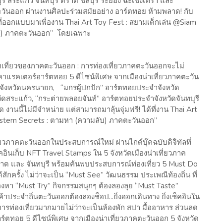
ี สระแก้ว จันทบุรี ตราด ชลบุรี ระยอง ฉะเชิงเทรา และ
ันออก ผ่านงานศิลปะร่วมสมัยอย่าง อาร์ตทอย ห้ามพลาด! กับ
ี่ออกแบบมาเพื่องาน Thai Art Toy Fest : สยามเด็กเล่น @Siam
ับ) ภาคตะวันออก” โดยเฉพาะ
าเที่ยวของภาคตะวันออก : การท่องเที่ยวภาคตะวันออกจะไม่
คาแรคเตอร์อาร์ตทอย 5 ดีไซน์พิเศษ จากเมืองน่าเที่ยวภาคตะวัน
ำจังหวัดนครนายก, “มกรผู้ปกปัก” อาร์ตทอยประจำจังหวัด
หวัดสระแก้ว, “กระต่ายพลอยจันท์” อาร์ตทอยประจำจังหวัดจันทบุรี
นี้ไม่มีจำหน่าย แต่สามารถมาลุ้นจุ่มฟรี! ได้ที่งาน Thai Art
stern Secrets : ตามหา (ความลับ) ภาคตะวันออก”
ี่ยวภาคตะวันออกในประสบการณ์ใหม่ ผ่านไกด์บุ๊คฉบับดิจิทัลที่
ินเก็บ NFT Travel Stamps ใน 5 จังหวัดเมืองน่าเที่ยวภาค
ราด และ จันทบุรี พร้อมค้นพบประสบการณ์ท่องเที่ยว 5 Must Do
ักครั้ง ไม่ว่าจะเป็น “Must See” วัฒนธรรม ประเพณีท้องถิ่น ที่
งลองหา “Must Try” กิจกรรมสนุกๆ ต้องลองลุย “Must Taste”
้าประจำถิ่นตะวันออกต้องลองช็อป...ยิ่งออกเดินทาง ยิ่งเช็คอินใน
นการท่องเที่ยวมากมายไม่ว่าจะเป็นห้องพัก สปา มื้ออาหาร ส่วนลด
าร์ตทอย 5 ดีไซน์พิเศษ จากเมืองน่าเที่ยวภาคตะวันออก 5 จังหวัด