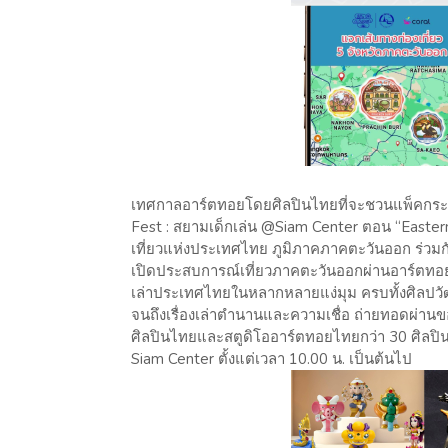
เทศกาลอาร์ตทอยโดยศิลปินไทยที่จะชวนแพ็คกระเป๋
Fest : สยามเด็กเล่น @Siam Center ตอน “Easter
เที่ยวแห่งประเทศไทย ภูมิภาคภาคตะวันออก ร่วมก
เปิดประสบการณ์เที่ยวภาคตะวันออกผ่านอาร์ตทอยไ
เล่าประเทศไทยในหลากหลายแง่มุม ครบทั้งศิลปวั
จนถึงเรื่องเล่าตำนานและความเชื่อ ถ่ายทอดผ่า
ศิลปินไทยและสตูดิโออาร์ตทอยไทยกว่า 30 ศิลปิน 
Siam Center ตั้งแต่เวลา 10.00 น. เป็นต้นไป