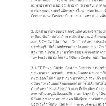
ภาคตะวันออก 9 จังหวัด ได้แก่ นครนายก ปราจีนบุร
สมุทรปราการ พร้อมร่วมตามหา (ความลับ) ภาคตะว
อาร์ตทอยคอลเลกชันพิเศษเล่าเรื่องภาคตะวันออกท
Center ตอน “Eastern Secrets : ตามหา (ความล
2. เปิดตัวอาร์ตทอยคอลเลกชันพิเศษประจำเมืองน่
เหมือนเดิมอีกต่อไป กับการเปิดตัวความน่ารักของ
ออก 5 จังหวัด ได้แก่ “นกสาริกา” อาร์ตทอยประจ
ปราจีนบุรี, “ผีเสื้อนักสำรวจ” อาร์ตทอยประจำจัง
และ “หมานักรบไทย” อาร์ตทอยประจำจังหวัดตราด งาน
Toy Fest : สยามเด็กเล่น @Siam Center ตอน “Ea
3. NFT Travel Guide “Eastern Secrets” : ท่องเท
ชวน ตามหา (ความลับ) ภาคตะวันออก ผ่านการเช็คอ
ตะวันออก ได้แก่ นครนายก ปราจีนบุรี สระแก้ว ต
ฉบับชาวตะวันออกที่ต้องออกเดินทางไปสัมผัสให้ได้ส
ต้องค้นหา “Must Seek” วิวสวย ที่เที่ยวลับๆ ต้อ
อาหารถิ่น เมนูดังต้องลองชิม และ “Must Buy” สินค
พิกัดลับๆ ของภาคตะวันออก ก็ยิ่งลุ้นรับรางวัลด้า
ของที่ระลึก พิเศษ! แลก NFT Travel Stamps สุ่มอ