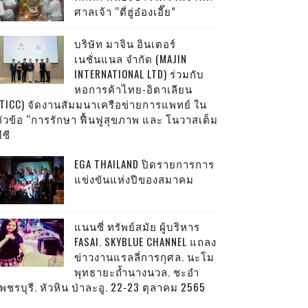
ศาลเจ้า “ตี่ฮู่อ๋องเอี๊ย”
บริษัท มาจิน อินเตอร์
เนชั่นแนล จำกัด (MAJIN
INTERNATIONAL LTD) ร่วมกับ
หอการค้าไทย-อิตาเลียน
(TICC) จัดงานสัมมนาเครือข่ายการแพทย์ ใน
หัวข้อ “การรักษา ฟื้นฟูสุขภาพ และ โนวาสเต็ม
ีซี
EGA THAILAND ปิดรายการการ
แข่งขันแห่งปีของสมาคม
แนนซี่ ทรัพย์สมัย ผู้บริหาร
FASAI. SKYBLUE CHANNEL แถลง
ข่าวงานแรลลี่การกุศล. นะโม
พุทธายะถ้ำนางนวล. ชะอำ
พชรบุรี. หัวหิน ป่าละอู. 22-23 ตุลาคม 2565