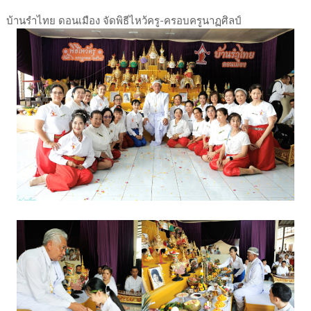
บ้านรำไทย ดอนเมือง จัดพิธีไหว้ครู-ครอบครูนาฏศิลป์