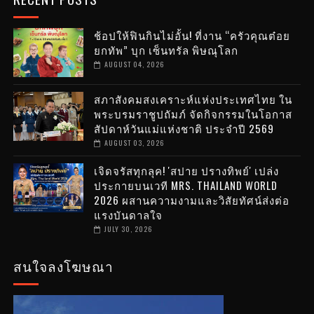
ช้อปให้ฟินกินไม่อั้น! ที่งาน “ครัวคุณต๋อย
ยกทัพ” บุก เซ็นทรัล พิษณุโลก
AUGUST 04, 2026
สภาสังคมสงเคราะห์แห่งประเทศไทย ใน
พระบรมราชูปถัมภ์ จัดกิจกรรมในโอกาส
สัปดาห์วันแม่แห่งชาติ ประจำปี 2569
AUGUST 03, 2026
เจิดจรัสทุกลุค! 'สปาย ปรางทิพย์' เปล่ง
ประกายบนเวที MRS. THAILAND WORLD
2026 ผสานความงามและวิสัยทัศน์ส่งต่อ
แรงบันดาลใจ
JULY 30, 2026
สนใจลงโฆษณา