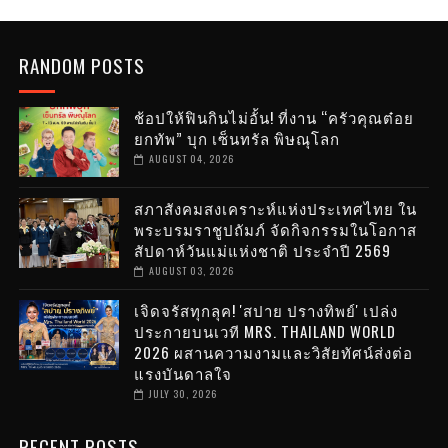
RANDOM POSTS
ช้อปให้ฟินกินไม่อั้น! ที่งาน “ครัวคุณต๋อย
ยกทัพ” บุก เซ็นทรัล พิษณุโลก
AUGUST 04, 2026
สภาสังคมสงเคราะห์แห่งประเทศไทย ใน
พระบรมราชูปถัมภ์ จัดกิจกรรมในโอกาส
สัปดาห์วันแม่แห่งชาติ ประจำปี 2569
AUGUST 03, 2026
เจิดจรัสทุกลุค! 'สปาย ปรางทิพย์' เปล่ง
ประกายบนเวที MRS. THAILAND WORLD
2026 ผสานความงามและวิสัยทัศน์ส่งต่อ
แรงบันดาลใจ
JULY 30, 2026
RECENT POSTS