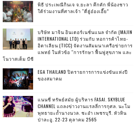
พิธี ประเพณีกินเจ จ.ยะลา คึกคัก พี่น้องชาว
ใต้ร่วมงานที่ศาลเจ้า “ตี่ฮู่อ๋องเอี๊ย”
บริษัท มาจิน อินเตอร์เนชั่นแนล จำกัด (MAJIN
INTERNATIONAL LTD) ร่วมกับ หอการค้าไทย-
อิตาเลียน (TICC) จัดงานสัมมนาเครือข่ายการ
แพทย์ ในหัวข้อ “การรักษา ฟื้นฟูสุขภาพ และ
โนวาสเต็ม บีซี
EGA THAILAND ปิดรายการการแข่งขันแห่งปี
ของสมาคม
แนนซี่ ทรัพย์สมัย ผู้บริหาร FASAI. SKYBLUE
CHANNEL แถลงข่าวงานแรลลี่การกุศล. นะโม
พุทธายะถ้ำนางนวล. ชะอำ เพชรบุรี. หัวหิน
ป่าละอู. 22-23 ตุลาคม 2565