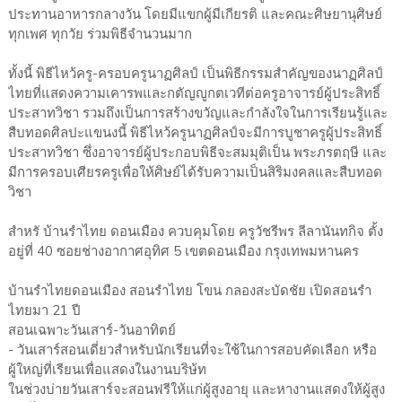
ประทานอาหารกลางวัน โดยมีแขกผู้มีเกียรติ และคณะศิษยานุศิษย์
ทุกเพศ ทุกวัย ร่วมพิธีจำนวนมาก
ทั้งนี้ พิธีไหว้ครู-ครอบครูนาฏศิลป์ เป็นพิธีกรรมสำคัญของนาฏศิลป์
ไทยที่แสดงความเคารพและกตัญญูกตเวทีต่อครูอาจารย์ผู้ประสิทธิ์
ประสาทวิชา รวมถึงเป็นการสร้างขวัญและกำลังใจในการเรียนรู้และ
สืบทอดศิลปะแขนงนี้ พิธีไหว้ครูนาฏศิลป์จะมีการบูชาครูผู้ประสิทธิ์
ประสาทวิชา ซึ่งอาจารย์ผู้ประกอบพิธีจะสมมุติเป็น พระภรตฤษี และ
มีการครอบเศียรครูเพื่อให้ศิษย์ได้รับความเป็นสิริมงคลและสืบทอด
วิชา
สำหรั บ้านรำไทย ดอนเมือง ควบคุมโดย ครูวัชรีพร ลีลานันทกิจ ตั้ง
อยู่ที่ 40 ซอยช่างอากาศอุทิศ 5 เขตดอนเมือง กรุงเทพมหานคร
บ้านรำไทยดอนเมือง สอนรำไทย โขน กลองสะบัดชัย เปิดสอนรำ
ไทยมา 21 ปี
สอนเฉพาะวันเสาร์-วันอาทิตย์
- วันเสาร์สอนเดี่ยวสำหรับนักเรียนที่จะใช้ในการสอบคัดเลือก หรือ
ผู้ใหญ่ที่เรียนเพื่อแสดงในงานบริษ้ท
ในช่วงบ่ายวันเสาร์จะสอนฟรีให้แก่ผู้สูงอายุ และหางานแสดงให้ผู้สูง