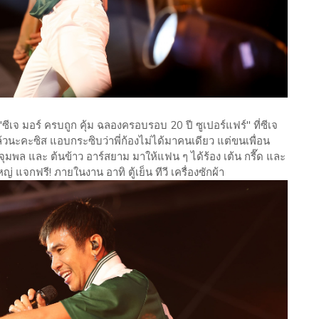
ีเจ มอร์ ครบถูก คุ้ม ฉลองครอบรอบ 20 ปี ซูเปอร์แฟร์" ที่ซีเจ
วนะคะซิส แอบกระซิบว่าพี่ก้องไม่ได้มาคนเดียว แต่ขนเพื่อน
จุมพล และ ต้นข้าว อาร์สยาม มาให้แฟน ๆ ได้ร้อง เต้น กรี๊ด และ
กฟรี! ภายในงาน อาทิ ตู้เย็น ทีวี เครื่องซักผ้า