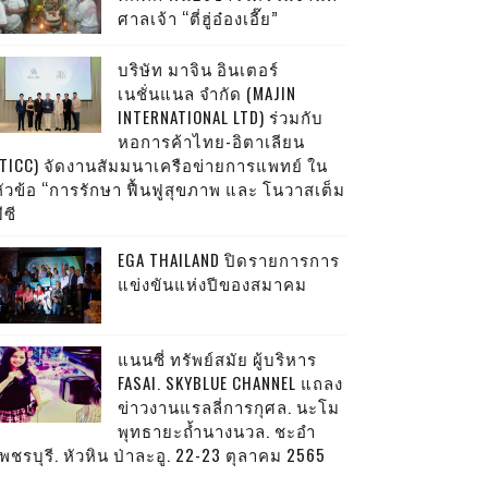
ศาลเจ้า “ตี่ฮู่อ๋องเอี๊ย”
บริษัท มาจิน อินเตอร์
เนชั่นแนล จำกัด (MAJIN
INTERNATIONAL LTD) ร่วมกับ
หอการค้าไทย-อิตาเลียน
(TICC) จัดงานสัมมนาเครือข่ายการแพทย์ ใน
หัวข้อ “การรักษา ฟื้นฟูสุขภาพ และ โนวาสเต็ม
ีซี
EGA THAILAND ปิดรายการการ
แข่งขันแห่งปีของสมาคม
แนนซี่ ทรัพย์สมัย ผู้บริหาร
FASAI. SKYBLUE CHANNEL แถลง
ข่าวงานแรลลี่การกุศล. นะโม
พุทธายะถ้ำนางนวล. ชะอำ
พชรบุรี. หัวหิน ป่าละอู. 22-23 ตุลาคม 2565