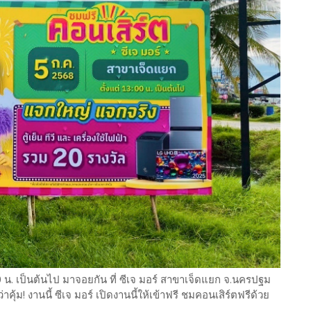
13.00 น. เป็นต้นไป มาจอยกัน ที่ ซีเจ มอร์ สาขาเจ็ดแยก จ.นครปฐม
้ม! งานนี้ ซีเจ มอร์ เปิดงานนี้ให้เข้าฟรี ชมคอนเสิร์ตฟรีด้วย