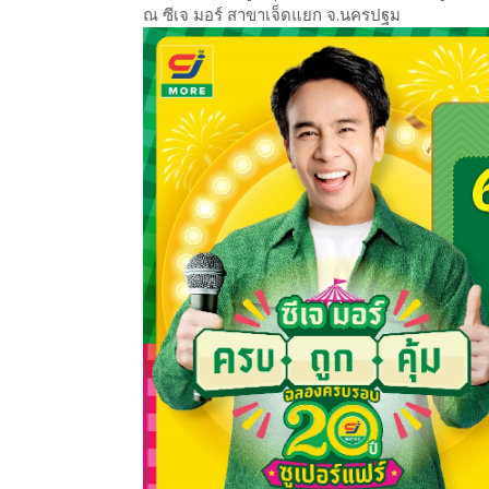
ณ ซีเจ มอร์ สาขาเจ็ดแยก จ.นครปฐม