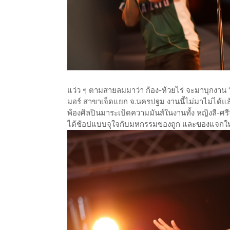
แว่ว ๆ ตามสายลมมาว่า ก้อง-ห้วยไร่ จะมาบุกงาน "ซ
มอร์ สาขาเจ็ดแยก จ.นครปฐม งานนี้ไม่มาไม่ได้แล้
พ้องศิลปินมาระเบิดความมันส์ในงานทั้ง หญิงลี-ศรี
ได้ช้อปแบบจุใจกับมหกรรมของถูก และของแจกใหญ่ แจ