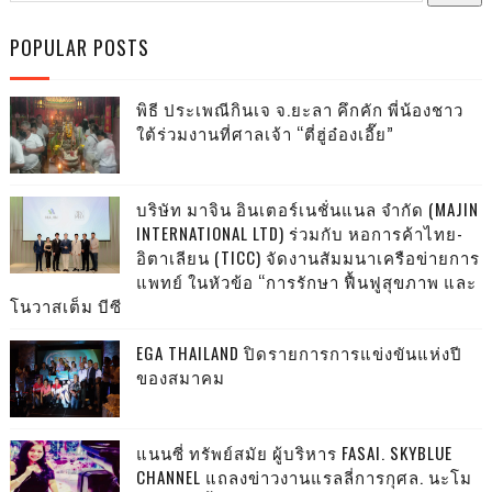
POPULAR POSTS
พิธี ประเพณีกินเจ จ.ยะลา คึกคัก พี่น้องชาว
ใต้ร่วมงานที่ศาลเจ้า “ตี่ฮู่อ๋องเอี๊ย”
บริษัท มาจิน อินเตอร์เนชั่นแนล จำกัด (MAJIN
INTERNATIONAL LTD) ร่วมกับ หอการค้าไทย-
อิตาเลียน (TICC) จัดงานสัมมนาเครือข่ายการ
แพทย์ ในหัวข้อ “การรักษา ฟื้นฟูสุขภาพ และ
โนวาสเต็ม บีซี
EGA THAILAND ปิดรายการการแข่งขันแห่งปี
ของสมาคม
แนนซี่ ทรัพย์สมัย ผู้บริหาร FASAI. SKYBLUE
CHANNEL แถลงข่าวงานแรลลี่การกุศล. นะโม