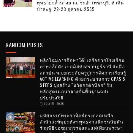
พุทธายะถ้ำนางนวล. ชะอำ เพชรบุรี. หัวหิน
ป่าละอู. 22-23 ตุลาคม 2565
RANDOM POSTS
พลิกโฉมการศึกษาใต้! เครือข่ายโรงเรียน
คาทอลิกดัง เขตมิสซังสุราษฎร์ธานี จับมือ
สถาบัน พว.ยกระดับครูสู่การจัดการเรียนรู้
ACTIVE LEARNING ด้วยกระบวนการ GPAS 5
STEPS มุ่งสร้าง “นวัตกรตัวน้อย” รับ
หลักสูตรแกนกลางขั้นพื้นฐานฉบับ
ปรับปรุง'60
JULY 27, 2026
มหัศจรรย์พระอาทิตย์ทรงกลดเหนือ
สำนักสงฆ์พุปะหังฯ พุทธศาสนิกชนนับพัน
ร่วมพิธีขอขมากรรมและแห่เทียนพรรษา