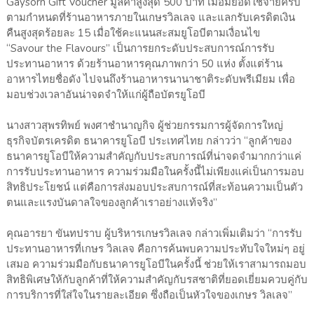
Gaysorn Gift Voucher มูลค่าสูงสุด 500 บาท เมื่อมียอดใช้จ่ายครบ
ตามกำหนดที่ร้านอาหารภายในเกษรวิลเลจ และแลกรับเครดิตเงิน
คืนสูงสุดร้อยละ 15 เมื่อใช้คะแนนสะสมยูโอบีตามเงื่อนไข
“Savour the Flavours” เป็นการยกระดับประสบการณ์การรับ
ประทานอาหาร ด้วยร้านอาหารคุณภาพกว่า 50 แห่ง ตั้งแต่ร้าน
อาหารไทยชื่อดัง ไปจนถึงร้านอาหารนานาชาติระดับพรีเมียม เพื่อ
มอบช่วงเวลาอันน่าจดจำให้แก่ผู้ถือบัตรยูโอบี
นางสาวสุพรทิพย์ พงศาชำนาญกิจ ผู้ช่วยกรรมการผู้จัดการใหญ่
ธุรกิจบัตรเครดิต ธนาคารยูโอบี ประเทศไทย กล่าวว่า “ลูกค้าของ
ธนาคารยูโอบีให้ความสำคัญกับประสบการณ์ที่น่าจดจำมากกว่าแค่
การรับประทานอาหาร ความร่วมมือในครั้งนี้ไม่เพียงแค่เป็นการมอบ
สิทธิประโยชน์ แต่คือการส่งมอบประสบการณ์ที่สะท้อนความเป็นตัว
ตนและแรงบันดาลใจของลูกค้าเราอย่างแท้จริง”
คุณอารยา ขันทปราบ ผู้บริหารเกษรวิลเลจ กล่าวเพิ่มเติมว่า “การรับ
ประทานอาหารที่เกษร วิลเลจ คือการค้นพบความประทับใจใหม่ๆ อยู่
เสมอ ความร่วมมือกับธนาคารยูโอบีในครั้งนี้ ช่วยให้เราสามารถมอบ
สิทธิพิเศษให้กับลูกค้าที่ให้ความสำคัญกับรสชาติที่ยอดเยี่ยมควบคู่กับ
การบริการที่ใส่ใจในรายละเอียด ซึ่งถือเป็นหัวใจของเกษร วิลเลจ”