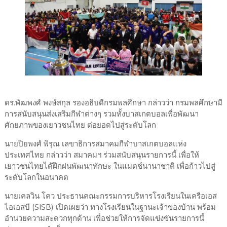
ดร.พัฒพงศ์ พงษ์สกุล รองอธิบดีกรมพลศึกษา กล่าวว่า กรมพลศึกษามี
การสนับสนุนส่งเสริมกีฬาต่างๆ รวมทั้งบาสเกตบอลเพื่อพัฒนา
ศักยภาพของเยาวชนไทย ต่อยอดไปสู่ระดับโลก
นายปิยพงศ์ พิรุณ เลขาธิการสมาคมกีฬาบาสเกตบอลแห่ง
ประเทศไทย กล่าวว่า สมาคมฯ ร่วมสนับสนุนรายการนี้ เพื่อให้
เยาวชนไทยได้ฝึกฝนพัฒนาทักษะ ในแมตช์นานาชาติ เพื่อก้าวไปสู่
ระดับโลกในอนาคต
นายเคลวิน โคว ประธานคณะกรรมการบริหารโรงเรียนในเครือเอส
ไอเอสบี (SISB) เปิดเผยว่า ทางโรงเรียนในฐานะเจ้าของบ้าน พร้อม
อำนวยความสะดวกทุกด้าน เพื่อช่วยให้การจัดแข่งขันรายการนี้