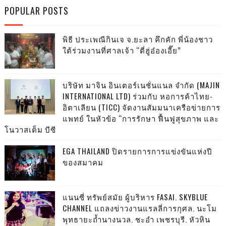
POPULAR POSTS
พิธี ประเพณีกินเจ จ.ยะลา คึกคัก พี่น้องชาว
ใต้ร่วมงานที่ศาลเจ้า “ตี่ฮู่อ๋องเอี๊ย”
บริษัท มาจิน อินเตอร์เนชั่นแนล จำกัด (MAJIN
INTERNATIONAL LTD) ร่วมกับ หอการค้าไทย-
อิตาเลียน (TICC) จัดงานสัมมนาเครือข่ายการ
แพทย์ ในหัวข้อ “การรักษา ฟื้นฟูสุขภาพ และ
โนวาสเต็ม บีซี
EGA THAILAND ปิดรายการการแข่งขันแห่งปี
ของสมาคม
แนนซี่ ทรัพย์สมัย ผู้บริหาร FASAI. SKYBLUE
CHANNEL แถลงข่าวงานแรลลี่การกุศล. นะโม
พุทธายะถ้ำนางนวล. ชะอำ เพชรบุรี. หัวหิน