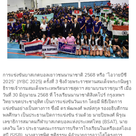
การแข่งขันบาสเกตบอลเยาวชนนานาชาติ 2568 หรือ “ไอวายบีซี
2025” (IYBC 2025) ครั้งที่ 3 ชิงถ้วยพระราชทานสมเด็จพระกนิษฐา
ธิราชเจ้ากรมสมเด็จพระเทพรัตนราชสุดาฯ สยามบรมราชกุมารี เมื่อ
วันที่ 30 มิถุนายน 2568 ที่ โรงเรียนนานาชาติสิงคโปร์ กรุงเทพฯ
วิทยาเขตประชาอุทิศ เป็นการแข่งขันวันแรก โดยมี พิธีเปิดการ
แข่งขันอย่างเป็นทางการ ซึ่งมี ดร.พัฒพงศ์ พงษ์สกุล รองอธิบดีกรม
พลศึกษา เป็นประธานเปิดการแข่งขัน ร่วมด้วย นายปิยพงศ์ พิรุณ
เลขาธิการสมาคมกีฬาบาสเกตบอลแห่งประเทศไทย (BSAT), นาย
เคลวิน โคว ประธานคณะกรรมการบริหารโรงเรียนในเครือเอสไอเอ
สบี (SISB), นางสาวชูพิศ ชุติธรรม ผู้อำนวยการอาวุโสโครงการ