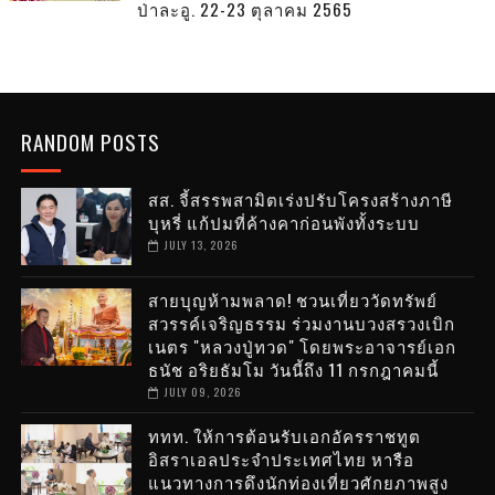
ป่าละอู. 22-23 ตุลาคม 2565
RANDOM POSTS
สส. จี้สรรพสามิตเร่งปรับโครงสร้างภาษี
บุหรี่ แก้ปมที่ค้างคาก่อนพังทั้งระบบ
JULY 13, 2026
สายบุญห้ามพลาด! ชวนเที่ยววัดทรัพย์
สวรรค์เจริญธรรม ร่วมงานบวงสรวงเบิก
เนตร "หลวงปู่ทวด" โดยพระอาจารย์เอก
ธนัช อริยธัมโม วันนี้ถึง 11 กรกฎาคมนี้
JULY 09, 2026
ททท. ให้การต้อนรับเอกอัครราชทูต
อิสราเอลประจำประเทศไทย หารือ
แนวทางการดึงนักท่องเที่ยวศักยภาพสูง