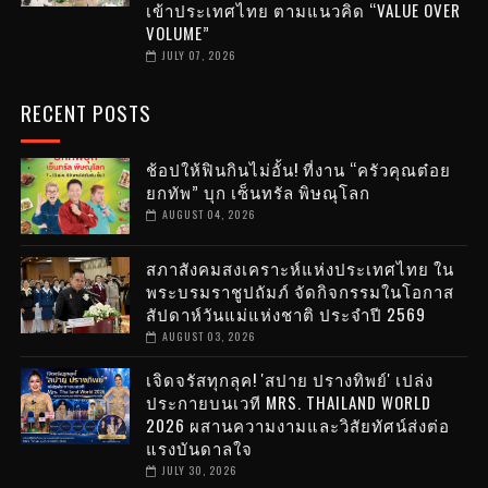
เข้าประเทศไทย ตามแนวคิด “VALUE OVER
VOLUME”
JULY 07, 2026
RECENT POSTS
ช้อปให้ฟินกินไม่อั้น! ที่งาน “ครัวคุณต๋อย
ยกทัพ” บุก เซ็นทรัล พิษณุโลก
AUGUST 04, 2026
สภาสังคมสงเคราะห์แห่งประเทศไทย ใน
พระบรมราชูปถัมภ์ จัดกิจกรรมในโอกาส
สัปดาห์วันแม่แห่งชาติ ประจำปี 2569
AUGUST 03, 2026
เจิดจรัสทุกลุค! 'สปาย ปรางทิพย์' เปล่ง
ประกายบนเวที MRS. THAILAND WORLD
2026 ผสานความงามและวิสัยทัศน์ส่งต่อ
แรงบันดาลใจ
JULY 30, 2026