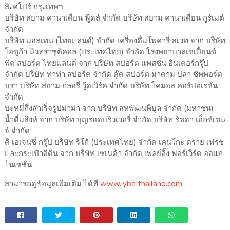
สิงคโปร์ กรุงเทพฯ
บริษัท สยาม คานาเดี่ยน ฟู้ดส์ จำกัด บริษัท สยาม คานาเดี่ยน กูร์เมต์
จำกัด
บริษัท มอลเทน (ไทยแลนด์) จำกัด เครื่องดื่มโพคารี่ สเวท จาก บริษัท
โอซูก้า นิวทราซูติคอล (ประเทศไทย) จำกัด โรงพยาบาลเซเปี้ยนซ์
พีค สปอร์ต ไทยแลนด์ จาก บริษัท สปอร์ต แพสชั่น อินเตอร์กรุ๊ป
จำกัด บริษัท ทาท่า สปอร์ต จำกัด ดู๊ด สปอร์ต มาดาม ปลา ซัพพอร์ต
บรา บริษัท สยาม กลอรี่ วู้ดเวิร์ค จำกัด บริษัท โคมอส คอร์ปอเรชั่น
จำกัด
บะหมี่กึ่งสำเร็จรูปมาม่า จาก บริษัท สหพัฒนพิบูล จำกัด (มหาชน)
น้ำดื่มสิงห์ จาก บริษัท บุญรอดบริวเวอรี่ จำกัด บริษัท รัชดา เอ็กซ์เชน
จ์ จำกัด
ดิ เอเจนซี่ กรุ๊ป บริษัท ริโก้ (ประเทศไทย) จำกัด เคนโกะ ดราย เฟรช
และกระเป๋าอีดีน จาก บริษัท เซเนด้า จํากัด เพลย์อิ้ง ฟอร์เวิร์ด ออแก
ไนเซชั่น
สามารถดูข้อมูลเพิ่มเติม ได้ที่
www.iybc-thailand.com