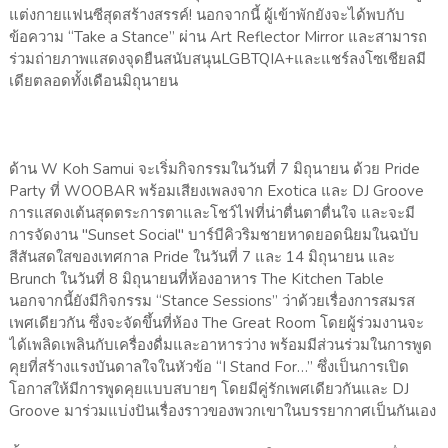
แต่งกายแฟนซีสุดสร้างสรรค์! นอกจากนี้ ผู้เข้าพักยังจะได้พบกับ
ข้อความ “Take a Stance” ผ่าน Art Reflector Mirror และสามารถ
ร่วมถ่ายภาพแสดงจุดยืนสนับสนุนLGBTQIA+และแชร์ลงโซเชียลมี
เดียตลอดทั้งเดือนมิถุนายน
ด้าน W Koh Samui จะเริ่มกิจกรรมในวันที่ 7 มิถุนายน ด้วย Pride
Party ที่ WOOBAR พร้อมเสียงเพลงจาก Exotica และ DJ Groove
การแสดงเต้นสุดตระการตาและโชว์ไฟที่น่าตื่นตาตื่นใจ และจะมี
การจัดงาน "Sunset Social" บาร์บีคิวริมชายหาดยอดนิยมในฉบับ
สีสันสดใสของเทศกาล Pride ในวันที่ 7 และ 14 มิถุนายน และ
Brunch ในวันที่ 8 มิถุนายนที่ห้องอาหาร The Kitchen Table
นอกจากนี้ยังมีกิจกรรม “Stance Sessions” ว่าด้วยเรื่องการสมรส
เพศเดียวกัน ซึ่งจะจัดขึ้นที่ห้อง The Great Room โดยผู้ร่วมงานจะ
ได้เพลิดเพลินกับเครื่องดื่มและอาหารว่าง พร้อมมีส่วนร่วมในการพูด
คุยที่สร้างแรงบันดาลใจในหัวข้อ “I Stand For…” ซึ่งเป็นการเปิด
โอกาสให้มีการพูดคุยแบบสบายๆ โดยมีคู่รักเพศเดียวกันและ DJ
Groove มาร่วมแบ่งปันเรื่องราวของพวกเขาในบรรยากาศเป็นกันเอง