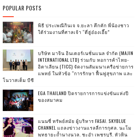
POPULAR POSTS
พิธี ประเพณีกินเจ จ.ยะลา คึกคัก พี่น้องชาว
ใต้ร่วมงานที่ศาลเจ้า “ตี่ฮู่อ๋องเอี๊ย”
บริษัท มาจิน อินเตอร์เนชั่นแนล จำกัด (MAJIN
INTERNATIONAL LTD) ร่วมกับ หอการค้าไทย-
อิตาเลียน (TICC) จัดงานสัมมนาเครือข่ายการ
แพทย์ ในหัวข้อ “การรักษา ฟื้นฟูสุขภาพ และ
โนวาสเต็ม บีซี
EGA THAILAND ปิดรายการการแข่งขันแห่งปี
ของสมาคม
แนนซี่ ทรัพย์สมัย ผู้บริหาร FASAI. SKYBLUE
CHANNEL แถลงข่าวงานแรลลี่การกุศล. นะโม
พุทธายะถ้ำนางนวล. ชะอำ เพชรบุรี. หัวหิน