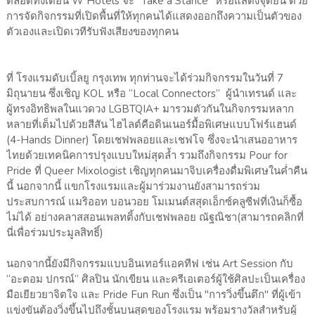
ตลอดทั้งเดือน W Hotels จะ “Take a Stance” หรือแสดงจุดยืน ด้วย
การจัดกิจกรรมที่เปิดพื้นที่ให้ทุกคนได้แสดงออกถึงความเป็นตัวของ
ตัวเองและเปิดเวทีรับฟังเสียงของทุกคน
ที่ โรงแรมดับเบิ้ลยู กรุงเทพ ทุกท่านจะได้ร่วมกิจกรรมในวันที่ 7
มิถุนายน ซึ่งเชิญ KOL หรือ “Local Connectors” ผู้นำเทรนด์ และ
ผู้ทรงอิทธิพลในแวดวง LGBTQIA+ มารวมตัวกันในกิจกรรมหลาก
หลายที่เต็มไปด้วยสีสัน ไฮไลต์คือดินเนอร์มื้อพิเศษแบบโฟร์แฮนด์
(4-Hands Dinner) โดยเชฟพลอยและเชฟโจ ซึ่งจะนำเสนออาหาร
ไทยด้วยเทคนิคการปรุงแบบใหม่สุดล้ำ รวมถึงกิจกรรม Pour for
Pride ที่ Queer Mixologist เชิญทุกคนมาจิบเครื่องดื่มพิเศษในค่ำคืน
นี้ นอกจากนี้ แขกโรงแรมและผู้มาร่วมงานยังสามารถร่วม
ประสบการณ์ แมริออท บอนวอย โมเมนต์สสุดเอ็กซ์คลูซีฟที่เงินก็ซื้อ
ไม่ได้ อย่างคลาสสอนเพลทติ้งกับเชฟพลอย ณัฐณิชา(สามารถคลิกที่
นี่เพื่อร่วมประมูลสิทธิ์)
นอกจากนี้ยังมีกิจกรรมแบบอินเทอร์แอคทีฟ เช่น Art Session กับ
“อะตอม ปกรณ์” ศิลปิน นักเขียน และครีเอเตอร์ผู้ใช้ศิลปะเป็นเครื่อง
มือเยียวยาจิตใจ และ Pride Fun Run ซึ่งเป็น "การวิ่งขึ้นตึก" ที่ผู้เข้า
แข่งขันต้องวิ่งขึ้นไปถึงชั้นบนสุดของโรงแรม พร้อมรางวัลสำหรับผู้