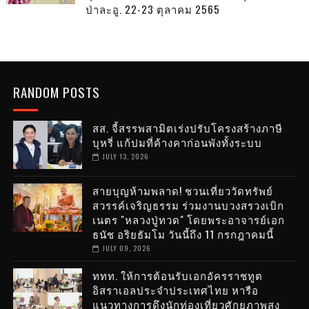
ป่าละอู. 22-23 ตุลาคม 2565
RANDOM POSTS
สส. จี้สรรพสามิตเร่งปรับโครงสร้างภาษี
บุหรี่ แก้ปมที่ค้างคาก่อนพังทั้งระบบ
JULY 13, 2026
สายบุญห้ามพลาด! ชวนเที่ยววัดทรัพย์
สวรรค์เจริญธรรม ร่วมงานบวงสรวงเบิก
เนตร "หลวงปู่ทวด" โดยพระอาจารย์เอก
ธนัช อริยธัมโม วันนี้ถึง 11 กรกฎาคมนี้
JULY 09, 2026
ททท. ให้การต้อนรับเอกอัครราชทูต
อิสราเอลประจำประเทศไทย หารือ
แนวทางการดึงนักท่องเที่ยวศักยภาพสูง