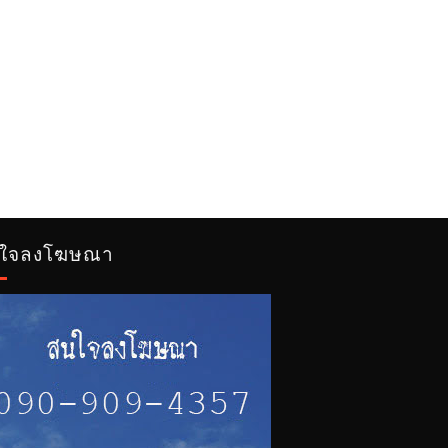
ใจลงโฆษณา