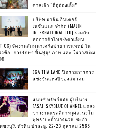
ศาลเจ้า “ตี่ฮู่อ๋องเอี๊ย”
บริษัท มาจิน อินเตอร์
เนชั่นแนล จำกัด (MAJIN
INTERNATIONAL LTD) ร่วมกับ
หอการค้าไทย-อิตาเลียน
(TICC) จัดงานสัมมนาเครือข่ายการแพทย์ ใน
หัวข้อ “การรักษา ฟื้นฟูสุขภาพ และ โนวาสเต็ม
ีซี
EGA THAILAND ปิดรายการการ
แข่งขันแห่งปีของสมาคม
แนนซี่ ทรัพย์สมัย ผู้บริหาร
FASAI. SKYBLUE CHANNEL แถลง
ข่าวงานแรลลี่การกุศล. นะโม
พุทธายะถ้ำนางนวล. ชะอำ
พชรบุรี. หัวหิน ป่าละอู. 22-23 ตุลาคม 2565