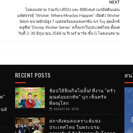
NEXT
ไอคอนสยาม ร่วมกับ URDU และ BBKidult เนรมิตดินแดน
มหัศจรรย์ “Wisher: Where Miracles Happen” เปิดตัว Wisher
Stitch ขนาดยักษ์สูง 7 เมตรพร้อมคอลเลกชัน Art Toy สุดเอ็กซ์
คลูซีฟ “Disney Wisher Series” ครั้งแรกในประเทศไทย ตั้งแต่
วันที่ 2-30 มิถุนายน 2568 ณ ริเวอร์ พาร์ค ชั้น G ไอคอนสยาม
RECENT POSTS
สน
ช้อปให้ฟินกินไม่อั้น! ที่งาน “ครัว
ฟ"
คุณต๋อยยกทัพ” บุก เซ็นทรัล
่
พิษณุโลก
น่ห์
AUGUST 04, 2026
สภาสังคมสงเคราะห์แห่ง
ประเทศไทย ในพระบรม