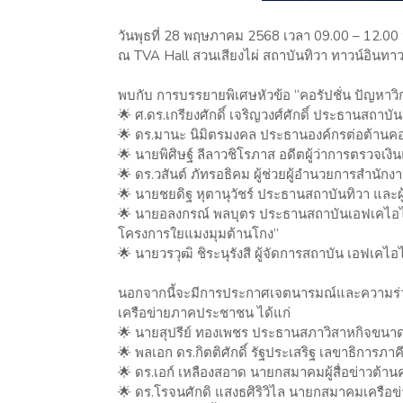
วันพุธที่ 28 พฤษภาคม 2568 เวลา 09.00 – 12.00 
ณ TVA Hall สวนเสียงไผ่ สถาบันทิวา ทาวน์อินทา
พบกับ การบรรยายพิเศษหัวข้อ “คอรัปชั่น ปัญหาวิก
🌟 ศ.ดร.เกรียงศักดิ์ เจริญวงศ์ศักดิ์ ประธานสถาบั
🌟 ดร.มานะ นิมิตรมงคล ประธานองค์กรต่อต้านคอ
🌟 นายพิศิษฐ์ ลีลาวชิโรภาส อดีตผู้ว่าการตรวจเงิน
🌟 ดร.วสันต์ ภัทรอธิคม ผู้ช่วยผู้อำนวยการสำน
🌟 นายชยดิฐ หุตานุวัชร์ ประธานสถาบันทิวา และ
🌟 นายอลงกรณ์ พลบุตร ประธานสถาบันเอฟเคไอไอ.บ
โครงการใยแมงมุมต้านโกง”
🌟 นายวรวุฒิ ชิระนุรังสี ผู้จัดการสถาบัน เอฟเคไ
นอกจากนี้จะมีการประกาศเจตนารมณ์และความร่
เครือข่ายภาคประชาชน ได้แก่
🌟 นายสุปรีย์ ทองเพชร ประธานสภาวิสาหกิจข
🌟 พลเอก ดร.กิตติศักดิ์ รัฐประเสริฐ เลขาธิการภา
🌟 ดร.เอก์ เหลืองสอาด นายกสมาคมผู้สื่อข่าวต้าน
🌟 ดร.โรจนศักดิ แสงธศิริวิไล นายกสมาคมเครือข่