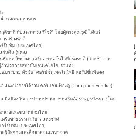
น.
วน์ กรุงเทพมหานคร
ฤติชาติ กับแนวทางแก้ไข?” โดยผู้ทรงคุณวุฒิ ได้แก่
นการสร้างชาติ
ร์รัปชัน (ประเทศไทย)
แผ่นดิน (สตง.)
บ
ักงานพัฒนาวิทยาศาสตร์และเทคโนโลยีแห่งชาติ (สวทช.) และ
ผู้อำนวยการสถาบันเอฟเคไอไอ. รวมทั้ง
รรยาย หัวข้อ “คอรัปชั่นเทคโนโลยี คอรัปชั่นฟ้องดู
อไอ.แนะนำการใช้งาน คอรัปชั่น ฟ้องดู (Corruption Fondue)
วมมือป้องกันและปราบปรามการทุจริตฉ้อราษฎรบังหลวงโดย
นาดกลางและขนาดย่อมไทย
คีเครือข่ายธรรมาภิบาลแห่งชาติ
คอร์รัปชั่น (ประเทศไทย)
เ
ายผู้สื่อข่าวและสื่อมวลชนนานาชาติ