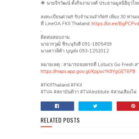
🌟 นายจิรวัฒน์ ตั้งกิจงามวงศ์ ประธานมูลนิธิยุ
ลงทะเบียนด่วน!!! รับจำนวนจำกัด!!! เพียง 30 ท่านเท่า
ที่ LineOA FKII Thailand:
https://lin.ee/BgPCPv
.
ติดต่อสอบถาม
นายวรวุฒิ ชิระนุรังสี 091-1805459
นางสาวลิต้า บุญส่ง 093-1252012
หมายเหตุ : สามารถจอดรถที่ Lotus's Go Fresh ส
https://maps.app.goo.gl/KpjJocYk9YgGET6P8
#FKIIThailand #FKII
#TVA #สถาบันทิวา #TVAInstitute #สวนเสียงไผ่
RELATED POSTS