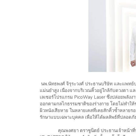
นพ.นัทธพงศ์ จิรุระวงศ์ ประธานบริษัท และแพทย์
แม่นยำสูง เนื่องจากบริเวณคิ้วอยู่ใกล้กับดวงตา แล
เลเซอร์โปรแกรม PicoWay Laser ซึ่งปล่อยพลังงาน
ออกตามกลไกธรรมชาติของร่างกาย โดยไม่ทำให้ขนคิ
ผิวหนังเสียหาย ในหลายเคสที่เคยสักคิ้วซ้ำหลายร
รักษาแบบเฉพาะบุคคล เพื่อให้ได้ผลลัพธ์ที่ปลอด
คุณพงศยา ตราชูนิตย์ ประธานเจ้าหน้าที่บริหา