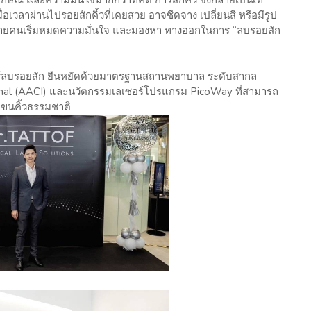
กษณ์ และความมั่นใจมากกว่าที่คิด การสักคิ้ว จึงกลายเป็นเท
ื่อเวลาผ่านไปรอยสักคิ้วที่เคยสวย อาจซีดจาง เปลี่ยนสี หรือมีรูป
้หลายคนเริ่มหมดความมั่นใจ และมองหา ทางออกในการ “ลบรอยสัก
ร์ลบรอยสัก ยืนหยัดด้วยมาตรฐานสถานพยาบาล ระดับสากล
onal (AACI) และนวัตกรรมเลเซอร์โปรแกรม PicoWay ที่สามารถ
บขนคิ้วธรรมชาติ