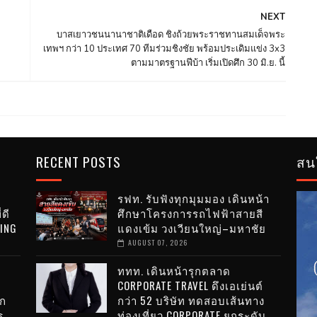
NEXT
บาสเยาวชนนานาชาติเดือด ชิงถ้วยพระราชทานสมเด็จพระ
เทพฯ กว่า 10 ประเทศ 70 ทีมร่วมชิงชัย พร้อมประเดิมแข่ง 3x3
ตามมาตรฐานฟีบ้า เริ่มเปิดศึก 30 มิ.ย. นี้
RECENT POSTS
สน
รฟท. รับฟังทุกมุมมอง เดินหน้า
่ดี
ศึกษาโครงการรถไฟฟ้าสายสี
VING
แดงเข้ม วงเวียนใหญ่–มหาชัย
AUGUST 07, 2026
ททท. เดินหน้ารุกตลาด
CORPORATE TRAVEL ดึงเอเย่นต์
ไก
กว่า 52 บริษัท ทดสอบเส้นทาง
ร
ท่องเที่ยว CORPORATE ยกระดับ