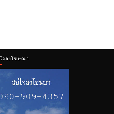
ใจลงโฆษณา