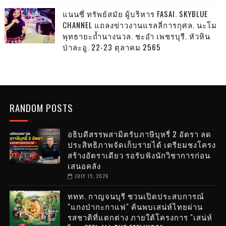
แนนซี่ ทรัพย์สมัย ผู้บริหาร FASAI. SKYBLUE
CHANNEL แถลงข่าวงานแรลลี่การกุศล. นะโม
พุทธายะถ้ำนางนวล. ชะอำ เพชรบุรี. หัวหิน
ป่าละอู. 22-23 ตุลาคม 2565
RANDOM POSTS
อธิบดีสรรพสามิตรับภาษีบุหรี่ 2 อัตรา ลด
ประสิทธิภาพจัดเก็บรายได้ เตรียมชงโครง
สร้างอัตราเดียว รอรับฟังนักวิชาการก่อน
เสนอคลัง
JULY 15, 2026
ททท. กาญจนบุรี ชวนเปิดประสบการณ์
"แกงป่ากะกาแฟ" ค้นพบเสน่ห์ไทยผ่าน
รสชาติที่แตกต่าง ภายใต้โครงการ "เสน่ห์