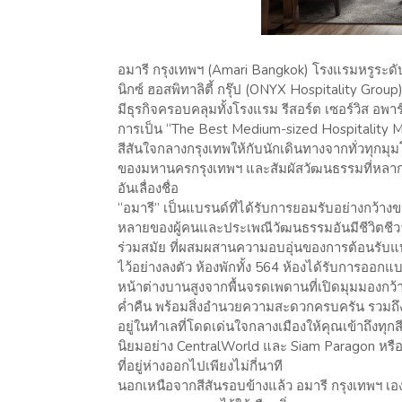
อมารี กรุงเทพฯ (Amari Bangkok) โรงแรมหรูระด
นิกซ์ ฮอสพิทาลิตี้ กรุ๊ป (ONYX Hospitality Group
มีธุรกิจครอบคลุมทั้งโรงแรม รีสอร์ต เซอร์วิส อพาร
การเป็น “The Best Medium-sized Hospitality M
สีสันใจกลางกรุงเทพให้กับนักเดินทางจากทั่วทุกม
ของมหานครกรุงเทพฯ และสัมผัสวัฒนธรรมที่หลากหล
อันเลื่องชื่อ
“อมารี” เป็นแบรนด์ที่ได้รับการยอมรับอย่างก
หลายของผู้คนและประเพณีวัฒนธรรมอันมีชีวิตชีวา
ร่วมสมัย ที่ผสมผสานความอบอุ่นของการต้อนรั
ไว้อย่างลงตัว ห้องพักทั้ง 564 ห้องได้รับการออกแ
หน้าต่างบานสูงจากพื้นจรดเพดานที่เปิดมุมมองกว
ค่ำคืน พร้อมสิ่งอำนวยความสะดวกครบครัน รวมถึง W
อยู่ในทำเลที่โดดเด่นใจกลางเมืองให้คุณเข้าถึงทุก
นิยมอย่าง CentralWorld และ Siam Paragon หร
ที่อยู่ห่างออกไปเพียงไม่กี่นาที
นอกเหนือจากสีสันรอบข้างแล้ว อมารี กรุงเทพฯ เอ