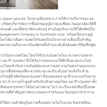
ับ Upper-upscale ใจกลางเมืองหลวง ภายใต้การบริหารของ ออ
) บริษัทบริหารจัดการชั้นนำของภูมิภาคเอเชียตะวันออกเฉียงใต้ที่
์ตเมนต์ และที่พักอาศัยระดับหรู ดำเนินธุรกิจภายใต้วิสัยทัศน์ใน
anagement Company in Southeast Asia” พร้อมเปิดประตูสู่
ุมโลกได้มาเติมความสดใสรับลมร้อนใจกลางย่านช็อปปิ้งสำคัญ
ายรวมถึงอาหารอันเลิศรสทั้งร้านระดับมิชลินสตาร์ถึงสรีทฟู้ด
ว้างขวางในประเทศไทย โดยได้รับแรงบันดาลใจมาจากความหลาก
 อมารี กรุงเทพฯ จึงได้รับการออกแบบให้มีกลิ่นอายแบบไทย
บแบบไทยเข้ากับความทันสมัยและความสง่างามในทุกงานออกแบบ
บบมาเพื่อพักผ่อนที่สะดวกสบายและมีระดับอย่างแท้จริง ด้วย
้างไกลสู่ทิวทัศน์ของกรุงเทพฯ ทั้งแสงแดดยามเช้าและแสงไฟยาม
i-Fi ความเร็วสูงสำหรับนักเดินทางยุคใหม่ อมารี กรุงเทพฯ ตั้ง
สีสันของกรุงเทพฯ ได้อย่างง่ายดาย ไม่ว่าจะเป็นแหล่งช้อปปิ้งยอด
ือสถานที่สำคัญอย่างพระบรมมหาราชวังและวัดอรุณราชวราราม
งก็ให้ความสำคัญกับความรื่นรมย์ภายในโรงแรม รังสรรค์ห้อง