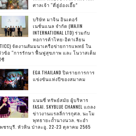
ศาลเจ้า “ตี่ฮู่อ๋องเอี๊ย”
บริษัท มาจิน อินเตอร์
เนชั่นแนล จำกัด (MAJIN
INTERNATIONAL LTD) ร่วมกับ
หอการค้าไทย-อิตาเลียน
(TICC) จัดงานสัมมนาเครือข่ายการแพทย์ ใน
หัวข้อ “การรักษา ฟื้นฟูสุขภาพ และ โนวาสเต็ม
ีซี
EGA THAILAND ปิดรายการการ
แข่งขันแห่งปีของสมาคม
แนนซี่ ทรัพย์สมัย ผู้บริหาร
FASAI. SKYBLUE CHANNEL แถลง
ข่าวงานแรลลี่การกุศล. นะโม
พุทธายะถ้ำนางนวล. ชะอำ
พชรบุรี. หัวหิน ป่าละอู. 22-23 ตุลาคม 2565