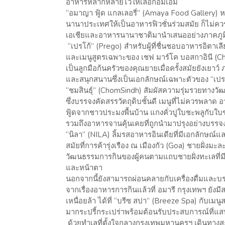
อาหารหลากหลายไว้ให้เลือกอิ่มเอม
“อมาญา ฟู้ด แกลเลอรี่” (Amaya Food Gallery)
นานาประเทศให้เป็นอาหารฟิวชั่นร่วมสมัย ก็ไม่คว
เอเชียและอาหารนานาชาติมานำเสนออย่างภาคภู
“เปรโก้” (Prego) สำหรับผู้ที่ชื่นชอบอาหารอิตาเลี
และเมนูสูตรเฉพาะของ เชฟ มาร์โค บอสกาอินี (C
เป็นลูกมือก้นครัวของคุณยายเมื่อครั้งสมัยยังเยาว์
และสนุกสนานซึ่งเป็นเอกลักษณ์เฉพาะตัวของ “เปร
“ชมสินธุ์” (ChomSindh) สัมผัสความรุ่มรวยทางวั
ซึ่งบรรจงคัดสรรวัตถุดิบชั้นดี เมนูที่ไม่ควรพลาด 
ฟู้ดจากชาวประมงพื้นบ้าน แกงคั่วปูใบชะพลูกับใ
รวมถึงอาหารจานคุ้นเคยที่ถูกนำมาปรุงอย่างบรรจ
“นิลา” (NILA) ลิ้มรสอาหารอินเดียที่มีเอกลักษณ์
สมัยที่การค้ารุ่งเรือง ณ เมืองกัว (Goa) ชายฝั่งม
วัฒนธรรมการกินของผู้คนตามแถบชายฝั่งทะเลที่มีอ
และหน้าตา
นอกจากนี้ยังสามารถผ่อนคลายกับเครื่องดื่มและบ
จากเรื่องอาหารการกินแล้วที่ อมารี กรุงเทพฯ ยั
เหนื่อยล้า ได้ที่ “บรีซ สปา” (Breeze Spa) กับเ
มากระปรี้กระเปร่าพร้อมต้อนรับประสบการณ์ที่แส
ด้วยทำเลที่ตั้งใจกลางกรุงเทพมหานครฯ เดินทาง