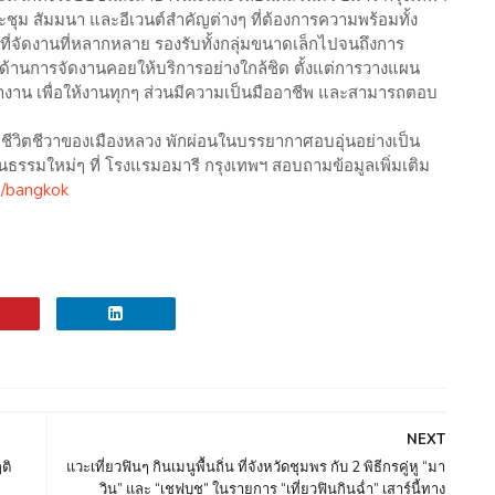
ะชุม สัมมนา และอีเวนต์สำคัญต่างๆ ที่ต้องการความพร้อมทั้ง
ี่จัดงานที่หลากหลาย รองรับทั้งกลุ่มขนาดเล็กไปจนถึงการ
ญด้านการจัดงานคอยให้บริการอย่างใกล้ชิด ตั้งแต่การวางแผน
าน เพื่อให้งานทุกๆ ส่วนมีความเป็นมืออาชีพ และสามารถตอบ
ชีวิตชีวาของเมืองหลวง พักผ่อนในบรรยากาศอบอุ่นอย่างเป็น
ฒนธรรมใหม่ๆ ที่ โรงแรมอมารี กรุงเทพฯ สอบถามข้อมูลเพิ่มเติม
/bangkok
NEXT
ติ
แวะเที่ยวฟินๆ กินเมนูพื้นถิ่น ที่จังหวัดชุมพร กับ 2 พิธีกรคู่หู “มา
วิน” และ “เชฟบุช” ในรายการ “เที่ยวฟินกินฉ่ำ” เสาร์นี้ทาง