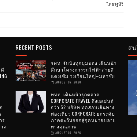
ไทยรัฐทีวี
RECENT POSTS
สน
รฟท. รับฟังทุกมุมมอง เดินหน้า
่ดี
ศึกษาโครงการรถไฟฟ้าสายสี
VING
แดงเข้ม วงเวียนใหญ่–มหาชัย
AUGUST 07, 2026
ททท. เดินหน้ารุกตลาด
CORPORATE TRAVEL ดึงเอเย่นต์
ไก
กว่า 52 บริษัท ทดสอบเส้นทาง
ร
ท่องเที่ยว CORPORATE ยกระดับ
าร
ภาคตะวันออกสู่จุดหมายปลาย
ภาค
ทางคุณภาพ
AUGUST 07, 2026