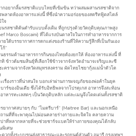
 หากอยากลิ้มรสชาติแบบไทยที่เข้มข้น ทว่าผสมผสานรสชาติจาก
รพลาดห้องอาหารแห่งนี้ ที่ซึ่งนำความอร่อยของสตรีทฟู้ดสไตล์
มิใจ
ยนรสชาติต้นตำรับแบบดั้งเดิม ที่ถูกปรุงด้วยวัตถุดิบคุณภาพสูง
hef Marco Boscaini) ที่ได้แรงบันดาลใจในการทำอาหารจากการ
 ภายใต้บรรยากาศการตกแต่งของร้านที่ให้ความรู้สึกที่เป็นกันเอง
โก้”
ฒนธรรมด้านอาหารการกินของไทยต้องยกให้ ห้องอาหารแห่งนี้ ที่
อาทิ ข้าวต้มชมสินธุ์ที่เลือกใช้ข้าวจากจังหวัดอำนาจเจริญและซี
บชะครามจากจังหวัดสมุทรสงคราม ผัดไทยไชยากุ้งแม่น้ำตัวโต
ง
และเรื่องราวที่น่าสนใจ บอกเล่าผ่านการผจญภัยของพ่อค้าในยุค
ะละบาร์ของอินเดีย ซึ่งได้รับอิทธิพลจากโปรตุเกส อาหารจึงสะท้อน
าหารทะเลสดๆ เป็นวัตถุดิบหลัก แต่ละเมนูจึงโดดเด่นทั้งรสชาติ
รรยากาศสบายๆ กับ “ไมตรีบาร์” (Maitree Bar) และนอกเหนือ
งมีสถานที่ที่จะพาคุณไปผ่อนคลายร่างกายและจิตใจ คลายความ
มนูสปาที่หลากหลายที่จะช่วยชาร์จแบตให้ร่างกายของคุณได้กลับ
นพิเศษ
สะดวกทั้งระบบขนส่งสาธารณะและรถยนต์ส่วนตัว อมารี กรุงเทพฯ