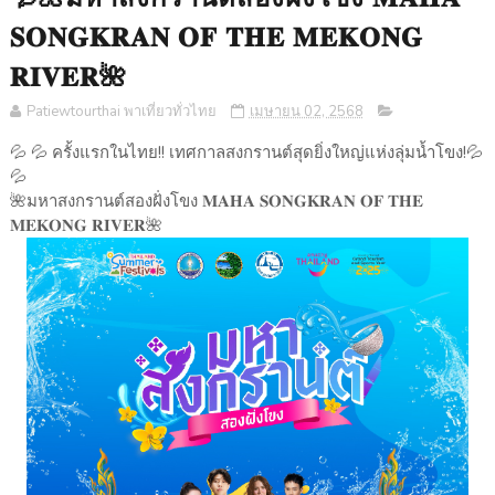
𝐒𝐎𝐍𝐆𝐊𝐑𝐀𝐍 𝐎𝐅 𝐓𝐇𝐄 𝐌𝐄𝐊𝐎𝐍𝐆
𝐑𝐈𝐕𝐄𝐑🌺
Patiewtourthai พาเที่ยวทั่วไทย
เมษายน 02, 2568
💦 💦 ครั้งแรกในไทย!! เทศกาลสงกรานต์สุดยิ่งใหญ่แห่งลุ่มน้ำโขง!💦
💦
🌺มหาสงกรานต์สองฝั่งโขง 𝐌𝐀𝐇𝐀 𝐒𝐎𝐍𝐆𝐊𝐑𝐀𝐍 𝐎𝐅 𝐓𝐇𝐄
𝐌𝐄𝐊𝐎𝐍𝐆 𝐑𝐈𝐕𝐄𝐑🌺