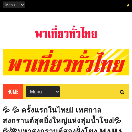
HOME
💦 💦 ครั้งแรกในไทย!! เทศกาล
สงกรานต์สุดยิ่งใหญ่แห่งลุ่มน้ำโขง!💦
💦🌺มหาสงกรานต์สองฝั่งโขง 𝐌𝐀𝐇𝐀