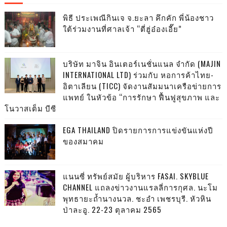
พิธี ประเพณีกินเจ จ.ยะลา คึกคัก พี่น้องชาว
ใต้ร่วมงานที่ศาลเจ้า “ตี่ฮู่อ๋องเอี๊ย”
บริษัท มาจิน อินเตอร์เนชั่นแนล จำกัด (MAJIN
INTERNATIONAL LTD) ร่วมกับ หอการค้าไทย-
อิตาเลียน (TICC) จัดงานสัมมนาเครือข่ายการ
แพทย์ ในหัวข้อ “การรักษา ฟื้นฟูสุขภาพ และ
โนวาสเต็ม บีซี
EGA THAILAND ปิดรายการการแข่งขันแห่งปี
ของสมาคม
แนนซี่ ทรัพย์สมัย ผู้บริหาร FASAI. SKYBLUE
CHANNEL แถลงข่าวงานแรลลี่การกุศล. นะโม
พุทธายะถ้ำนางนวล. ชะอำ เพชรบุรี. หัวหิน
ป่าละอู. 22-23 ตุลาคม 2565