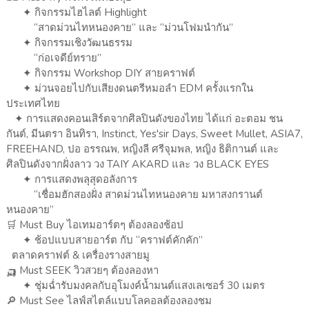
✦ กิจกรรมไฮไลต์ Highlight
“สาดม่วนไทหนองคาย” และ “ม่วนโฟมนำกัน”
✦ กิจกรรมเชิงวัฒนธรรม
“ก่อเจดีย์ทราย”
✦ กิจกรรม Workshop DIY สายคราฟต์
✦ ม่วนจอยไปกับเสียงดนตรีหมอลำ EDM ครั้งแรกใน
ประเทศไทย
✦ การแสดงคอนเสิร์ตจากศิลปินดังของไทย ได้แก่ อะตอม ชน
กันต์, มีนตรา อินทิรา, Instinct, Yes'sir Days, Sweet Mullet, ASIA7,
FREEHAND, ปอ อรรณพ, หญิงลี ศรีจุมพล, หญิง ธิติกานต์ และ
ศิลปินดังจากฝั่งลาว วง TAIY AKARD และ วง BLACK EYES
✦ การแสดงพลุสุดอลังการ
“เชื่อมฮักสองฝั่ง สาดม่วนไทหนองคาย มหาสงกรานต์
หนองคาย”
🛒 Must Buy ไอเทมอาร์ตๆ ต้องลองช้อป
✦ ช้อปแบบสายอาร์ต กับ “คราฟต์คักคัก”
ตลาดคราฟต์ & เครื่องรางสายมู
🛺 Must SEEK วิวสวยๆ ต้องลองหา
✦ ชุ่มฉ่ำรับมงคลกับอุโมงค์น้ำมนต์แสงเลเซอร์ 30 เมตร
🔎 Must See ไลฟ์สไตล์แบบโลคอลต้องลองชม