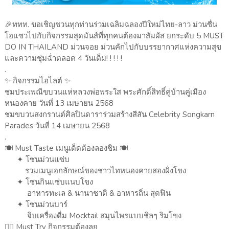
🎉ททท. ขอเชิญชวนทุกท่านร่วมเฉลิมฉลองปีใหม่ไทย-ลาว ม่วนซื่น
โฮแซวไปกับกิจกรรมสุดมันส์ที่ทุกคนต้องมาสัมผัส ยกระดับ 5 MUST
DO IN THAILAND ม่วนจอย ม่วนคักไปกับบรรยากาศแห่งความสุข
และความชุ่มฉ่ำตลอด 4 วันเต็ม! ! ! ! !
.
✨ กิจกรรมไฮไลต์ ✨
ชมประเพณีขบวนแห่หลวงพ่อพระใส พระศักดิ์สิทธิ์คู่บ้านคู่เมือง
หนองคาย วันที่ 13 เมษายน 2568
ชมขบวนสงกรานต์ศิลปินดาราร่วมสร้างสีสัน Celebrity Songkarn
Parades วันที่ 14 เมษายน 2568
.
🍽 Must Taste เมนูเด็ดต้องลองชิม 🍽
✦ โซนม่วนแซ่บ
รวมเมนูเอกลักษณ์ของชาวไทหนองคายสองฝั่งโขง
✦ โซนกินแซ่บแนบโขง
อาหารทะเล & นานาชาติ & อาหารถิ่น สุดฟิน
✦ โซนม่วนบาร์
จิบเครื่องดื่ม Mocktail สมุนไพรแบบชิลๆ ริมโขง
🏄‍♂️ Must Try กิจกรรมต้องลุย