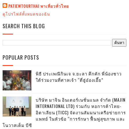
PATIEWTOURTHAI พาเที่ยวทั่วไทย
ดูโปรไฟล์ทั้งหมดของฉัน
SEARCH THIS BLOG
POPULAR POSTS
พิธี ประเพณีกินเจ จ.ยะลา คึกคัก พี่น้องชาว
ใต้ร่วมงานที่ศาลเจ้า “ตี่ฮู่อ๋องเอี๊ย”
บริษัท มาจิน อินเตอร์เนชั่นแนล จำกัด (MAJIN
INTERNATIONAL LTD) ร่วมกับ หอการค้าไทย-
อิตาเลียน (TICC) จัดงานสัมมนาเครือข่ายการ
แพทย์ ในหัวข้อ “การรักษา ฟื้นฟูสุขภาพ และ
โนวาสเต็ม บีซี