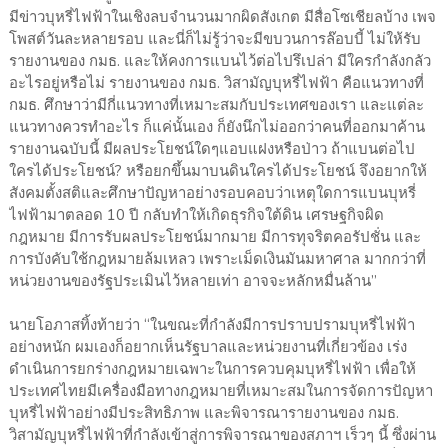
มีข่าวบุหรี่ไฟฟ้าในเชิงลบจำนวนมากผิดสังเกต มีสื่อโซเชียลบ้าง เพจ
โพสต์วันละหลายรอบ และนี่ก็ไม่รู้ว่าจะมีขบวนการล๊อบบี้ ไม่ให้รับ
รายงานของ กมธ. และให้คงการแบนไว้ต่อไปรึเปล่า มีใครกำลังกลัว
อะไรอยู่หรือไม่ รายงานของ กมธ. วิสามัญบุหรี่ไฟฟ้า คือแนวทางที่
กมธ. ศึกษาว่ามีกี่แนวทางที่เหมาะสมกับประเทศของเรา และแต่ละ
แนวทางควรทำอะไร ก็แค่นั้นเอง ก็ยังนึกไม่ออกว่าคนที่ออกมาค้าน
รายงานฉบับนี้ มีผลประโยชน์ใดๆแอบแฝงหรือป่าว ถ้าแบนต่อไป
ใครได้ประโยชน์? หรือยกขึ้นมาบนดินใครได้ประโยชน์ จึงอยากให้
สังคมตั้งสติและศึกษาปัญหาอย่างรอบคอบว่าเหตุใดการแบนบุหรี่
ไฟฟ้ามาตลอด 10 ปี กลับทำให้เกิดธุรกิจใต้ดิน เศรษฐกิจผิด
กฎหมาย มีการรับผลประโยชน์มากมาย มีการทุจริตคอรัปชั่น และ
การบังคับใช้กฎหมายล้มเหลว เพราะเม็ดเงินมันมหาศาล มากกว่าที่
หน่วยงานของรัฐประเมินไว้หลายเท่า อาจจะหลักหมื่นล้าน”
นายโอภาสทิ้งท้ายว่า “ในขณะที่กำลังมีการปราบปรามบุหรี่ไฟฟ้า
อย่างหนัก ผมเองก็อยากเห็นรัฐบาลและหน่วยงานที่เกี่ยวข้อง เร่ง
ดำเนินการยกร่างกฎหมายเฉพาะในการควบคุมบุหรี่ไฟฟ้า เพื่อให้
ประเทศไทยมีเครื่องมือทางกฎหมายที่เหมาะสมในการจัดการปัญหา
บุหรี่ไฟฟ้าอย่างมีประสิทธิภาพ และพิจารณารายงานของ กมธ.
วิสามัญบุหรี่ไฟฟ้าที่กำลังเข้าสู่การพิจารณาของสภาฯ เร็วๆ นี้ ซึ่งผ่าน