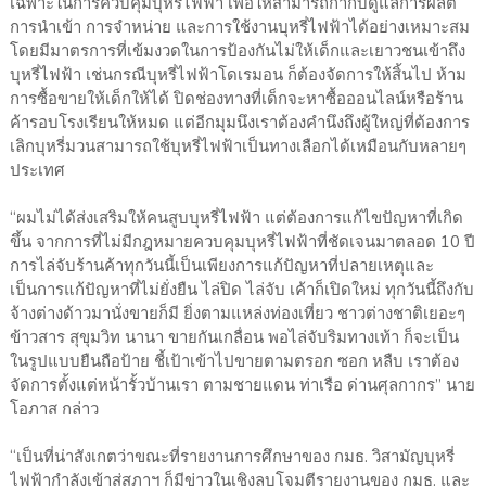
เฉพาะในการควบคุมบุหรี่ไฟฟ้า เพื่อให้สามารถกำกับดูแลการผลิต
การนำเข้า การจำหน่าย และการใช้งานบุหรี่ไฟฟ้าได้อย่างเหมาะสม
โดยมีมาตรการที่เข้มงวดในการป้องกันไม่ให้เด็กและเยาวชนเข้าถึง
บุหรี่ไฟฟ้า เช่นกรณีบุหรี่ไฟฟ้าโดเรมอน ก็ต้องจัดการให้สิ้นไป ห้าม
การซื้อขายให้เด็กให้ได้ ปิดช่องทางที่เด็กจะหาซื้อออนไลน์หรือร้าน
ค้ารอบโรงเรียนให้หมด แต่อีกมุมนึงเราต้องคำนึงถึงผู้ใหญ่ที่ต้องการ
เลิกบุหรี่มวนสามารถใช้บุหรี่ไฟฟ้าเป็นทางเลือกได้เหมือนกับหลายๆ
ประเทศ
“ผมไม่ได้ส่งเสริมให้คนสูบบุหรี่ไฟฟ้า แต่ต้องการแก้ไขปัญหาที่เกิด
ขึ้น จากการที่ไม่มีกฎหมายควบคุมบุหรี่ไฟฟ้าที่ชัดเจนมาตลอด 10 ปี
การไล่จับร้านค้าทุกวันนี้เป็นเพียงการแก้ปัญหาที่ปลายเหตุและ
เป็นการแก้ปัญหาที่ไม่ยั่งยืน ไล่ปิด ไล่จับ เค้าก็เปิดใหม่ ทุกวันนี้ถึงกับ
จ้างต่างด้าวมานั่งขายก็มี ยิ่งตามแหล่งท่องเที่ยว ชาวต่างชาติเยอะๆ
ข้าวสาร สุขุมวิท นานา ขายกันเกลื่อน พอไล่จับริมทางเท้า ก็จะเป็น
ในรูปแบบยืนถือป้าย ชี้เป้าเข้าไปขายตามตรอก ซอก หลืบ เราต้อง
จัดการตั้งแต่หน้ารั้วบ้านเรา ตามชายแดน ท่าเรือ ด่านศุลกากร” นาย
โอภาส กล่าว
“เป็นที่น่าสังเกตว่าขณะที่รายงานการศึกษาของ กมธ. วิสามัญบุหรี่
ไฟฟ้ากำลังเข้าสู่สภาฯ ก็มีข่าวในเชิงลบโจมตีรายงานของ กมธ. และ