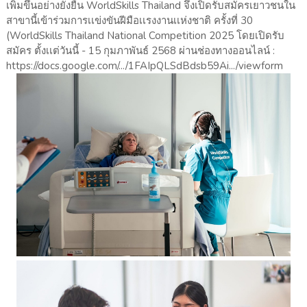
เพิ่มขึ้นอย่างยั่งยืน WorldSkills Thailand จึงเปิดรับสมัครเยาวชนใน
สาขานี้เข้าร่วมการเเข่งขันฝีมือเเรงงานเเห่งชาติ ครั้งที่ 30
(WorldSkills Thailand National Competition 2025 โดยเปิดรับ
สมัคร ตั้งเเต่วันนี้ - 15 กุมภาพันธ์ 2568 ผ่านช่องทางออนไลน์ :
https://docs.google.com/.../1FAIpQLSdBdsb59Ai.../viewform