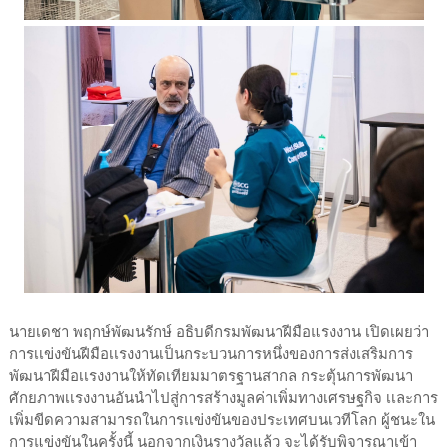
นายเดชา พฤกษ์พัฒนรักษ์ อธิบดีกรมพัฒนาฝีมือแรงงาน เปิดเผยว่า
การเเข่งขันฝีมือเเรงงานเป็นกระบวนการหนึ่งของการส่งเสริมการ
พัฒนาฝีมือเเรงงานให้ทัดเทียมมาตรฐานสากล กระตุ้นการพัฒนา
ศักยภาพเเรงงานอันนำไปสู่การสร้างมูลค่าเพิ่มทางเศรษฐกิจ เเละการ
เพิ่มขีดความสามารถในการเเข่งขันของประเทศบนเวทีโลก ผู้ชนะใน
การแข่งขันในครั้งนี้ นอกจากเงินรางวัลแล้ว จะได้รับพิจารณาเข้า