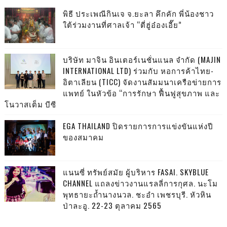
พิธี ประเพณีกินเจ จ.ยะลา คึกคัก พี่น้องชาว
ใต้ร่วมงานที่ศาลเจ้า “ตี่ฮู่อ๋องเอี๊ย”
บริษัท มาจิน อินเตอร์เนชั่นแนล จำกัด (MAJIN
INTERNATIONAL LTD) ร่วมกับ หอการค้าไทย-
อิตาเลียน (TICC) จัดงานสัมมนาเครือข่ายการ
แพทย์ ในหัวข้อ “การรักษา ฟื้นฟูสุขภาพ และ
โนวาสเต็ม บีซี
EGA THAILAND ปิดรายการการแข่งขันแห่งปี
ของสมาคม
แนนซี่ ทรัพย์สมัย ผู้บริหาร FASAI. SKYBLUE
CHANNEL แถลงข่าวงานแรลลี่การกุศล. นะโม
พุทธายะถ้ำนางนวล. ชะอำ เพชรบุรี. หัวหิน
ป่าละอู. 22-23 ตุลาคม 2565