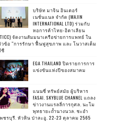
บริษัท มาจิน อินเตอร์
เนชั่นแนล จำกัด (MAJIN
INTERNATIONAL LTD) ร่วมกับ
หอการค้าไทย-อิตาเลียน
(TICC) จัดงานสัมมนาเครือข่ายการแพทย์ ใน
หัวข้อ “การรักษา ฟื้นฟูสุขภาพ และ โนวาสเต็ม
ีซี
EGA THAILAND ปิดรายการการ
แข่งขันแห่งปีของสมาคม
แนนซี่ ทรัพย์สมัย ผู้บริหาร
FASAI. SKYBLUE CHANNEL แถลง
ข่าวงานแรลลี่การกุศล. นะโม
พุทธายะถ้ำนางนวล. ชะอำ
พชรบุรี. หัวหิน ป่าละอู. 22-23 ตุลาคม 2565