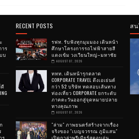
RECENT POSTS
สน
ะ
รฟท. รับฟังทุกมุมมอง เดินหน้า
การ
ศึกษาโครงการรถไฟฟ้าสายสี
ะบบ
แดงเข้ม วงเวียนใหญ่–มหาชัย
AUGUST 07, 2026
ททท. เดินหน้ารุกตลาด
CORPORATE TRAVEL ดึงเอเย่นต์
่ดี
กว่า 52 บริษัท ทดสอบเส้นทาง
VING
ท่องเที่ยว CORPORATE ยกระดับ
ภาคตะวันออกสู่จุดหมายปลาย
ทางคุณภาพ
AUGUST 07, 2026
ไก
"ล่าม" ภาพยนตร์สร้างจากเรื่อง
ร
จริงของ "เบญจวรรณ ภูมิแสน"
าร
เปิดกาล่าพรีเมียร์สุดอบอุ่น