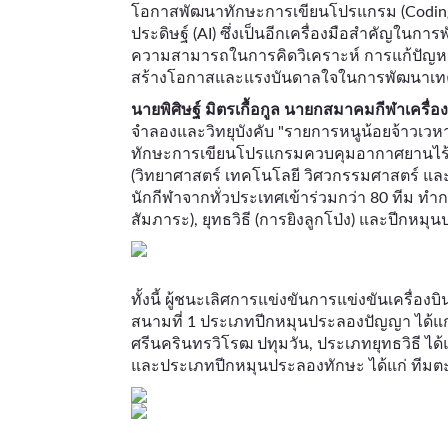
โอกาสพัฒนาทักษะการเขียนโปรแกรม (Codin
ประดิษฐ์ (AI) ซึ่งเป็นอีกเครื่องมือสำคัญในกา
ความสามารถในการคิดวิเคราะห์ การแก้ปัญหาอย
สร้างโอกาสและแรงบันดาลใจในการพัฒนาเท
นายพิศิษฐ์ มิตรเกื้อกูล นายกสมาคมกีฬาเครื่อ
จำลองและวิทยุบังคับ "รายการหนูน้อยจ้าวเวห
ทักษะการเขียนโปรแกรมควบคุมอากาศยานไร้ค
(วิทยาศาสตร์ เทคโนโลยี วิศวกรรมศาสตร์ และค
นักกีฬาจากทั่วประเทศเข้าร่วมกว่า 80 ทีม ทำ
สัมภาระ), ยุทธวิธี (การยิงลูกโป่ง) และปีกหม
ทั้งนี้ ผู้ชนะเลิศการแข่งขันการแข่งขันเครื่อ
สนามที่ 1 ประเภทปีกหมุนประลองปัญญา ได้แก่
ศรีนครินทรวิโรฒ ปทุมวัน, ประเภทยุทธวิธี ได
และประเภทปีกหมุนประลองทักษะ ได้แก่ ทีม