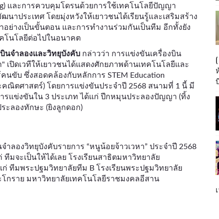
g) และการควบคุมโดรนด้วยการใช้เทคโนโลยีปัญญา
รพัฒนาประเทศ โดยมุ่งหวังให้เยาวชนได้เรียนรู้และเสริมสร้าง
่างเป็นขั้นตอน และการทำงานร่วมกันเป็นทีม อีกทั้งยัง
คโนโลยีต่อไปในอนาคต
งบินจำลองและวิทยุบังคับ
กล่าวว่า การแข่งขันเครื่องบิน
า" เปิดเวทีให้เยาวชนได้แสดงศักยภาพด้านเทคโนโลยีและ
นขับ ซึ่งสอดคล้องกับหลักการ STEM Education
บ
ณิตศาสตร์) โดยการแข่งขันประจำปี 2568 สนามที่ 1 นี้ มี
การแข่งขันใน 3 ประเภท ได้แก่ ปีกหมุนประลองปัญญา (ทิ้ง
ุนประลองทักษะ (ยิงลูกดอก)
งบินจำลองวิทยุบังคับรายการ “หนูน้อยจ้าวเวหา” ประจำปี 2568
 ทีมจะเป็นให้ได้เลย โรงเรียนสาธิตมหาวิทยาลัย
้แก่ ทีมพระปฐมวิทยาลัยทีม B โรงเรียนพระปฐมวิทยาลัย
ตะโกราย มหาวิทยาลัยเทคโนโลยีราชมงคลอีสาน
เ