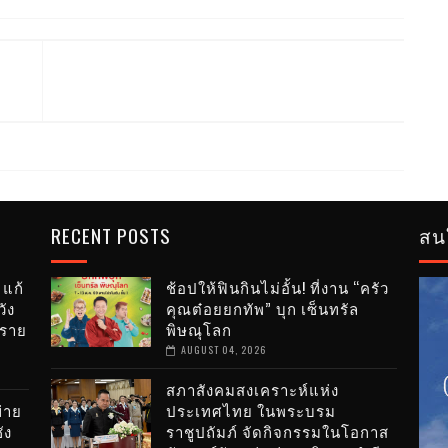
RECENT POSTS
สน
 แก้
ช้อปให้ฟินกินไม่อั้น! ที่งาน “ครัว
ัง
คุณต๋อยยกทัพ” บุก เซ็นทรัล
ำราย
พิษณุโลก
AUGUST 04, 2026
สภาสังคมสงเคราะห์แห่ง
่าย
ประเทศไทย ในพระบรม
ัง
ราชูปถัมภ์ จัดกิจกรรมในโอกาส