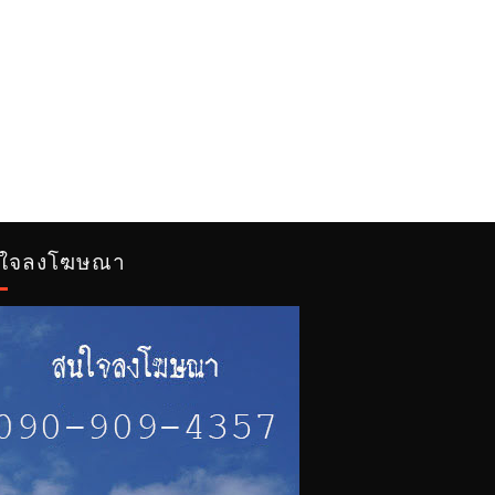
ใจลงโฆษณา