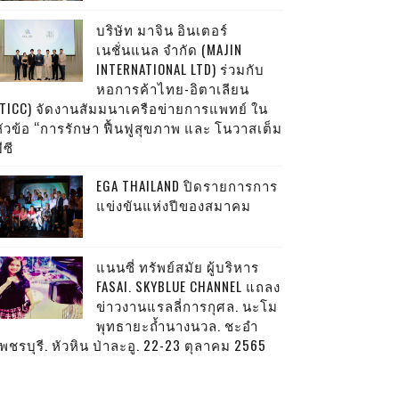
บริษัท มาจิน อินเตอร์
เนชั่นแนล จำกัด (MAJIN
INTERNATIONAL LTD) ร่วมกับ
หอการค้าไทย-อิตาเลียน
(TICC) จัดงานสัมมนาเครือข่ายการแพทย์ ใน
หัวข้อ “การรักษา ฟื้นฟูสุขภาพ และ โนวาสเต็ม
ีซี
EGA THAILAND ปิดรายการการ
แข่งขันแห่งปีของสมาคม
แนนซี่ ทรัพย์สมัย ผู้บริหาร
FASAI. SKYBLUE CHANNEL แถลง
ข่าวงานแรลลี่การกุศล. นะโม
พุทธายะถ้ำนางนวล. ชะอำ
พชรบุรี. หัวหิน ป่าละอู. 22-23 ตุลาคม 2565