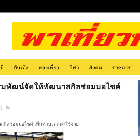
ยี
บันเทิง
ท่องเที่ยว
กีฬา
สังคม
ราชการ
รมพัฒน์จัดให้พัฒนาสกิลซ่อมมอไซค์
8
กิลซ่อมมอไซค์ เพิ่มทักษะลดค่าใช้จ่าย