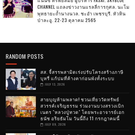
แนนซี่ ทรัพย์สมัย ผู้บริหาร FASAI. SKYBLUE
CHANNEL แถลงข่าวงานแรลลี่การกุศล. นะโม
พุทธายะถ้ำนางนวล. ชะอำ เพชรบุรี. หัวหิน
ป่าละอู. 22-23 ตุลาคม 2565
RANDOM POSTS
สส. จี้สรรพสามิตเร่งปรับโครงสร้างภาษี
บุหรี่ แก้ปมที่ค้างคาก่อนพังทั้งระบบ
JULY 13, 2026
สายบุญห้ามพลาด! ชวนเที่ยววัดทรัพย์
สวรรค์เจริญธรรม ร่วมงานบวงสรวงเบิก
เนตร "หลวงปู่ทวด" โดยพระอาจารย์เอก
ธนัช อริยธัมโม วันนี้ถึง 11 กรกฎาคมนี้
JULY 09, 2026