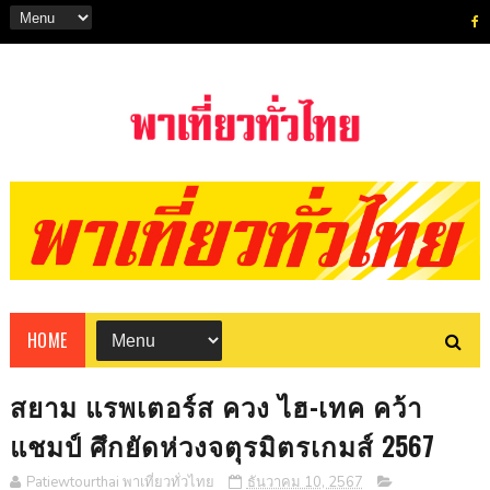
HOME
สยาม แรพเตอร์ส ควง ไฮ-เทค คว้า
แชมป์ ศึกยัดห่วงจตุรมิตรเกมส์ 2567
Patiewtourthai พาเที่ยวทั่วไทย
ธันวาคม 10, 2567