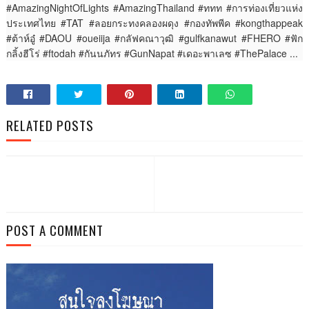
#AmazingNightOfLights #AmazingThailand #ททท #การท่องเที่ยวแห่ง
ประเทศไทย #TAT #ลอยกระทงคลองผดุง #กองทัพพีค #kongthappeak
#ต้าห์อู๋ #DAOU #oueiija #กลัฟคณาวุฒิ #gulfkanawut #FHERO #ฟัก
กลิ้งฮีโร่ #ftodah #กันนภัทร #GunNapat #เดอะพาเลซ #ThePalace ...
RELATED POSTS
POST A COMMENT