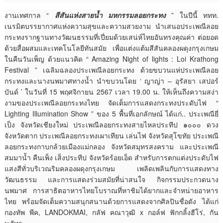
งานเทศกาล “
สีสันแห่งสายน้ำ มหกรรมลอยกระทง
” ในปีนี้ ททท.
เนรมิตบรรยากาศแห่งความสุขและความสวยงาม นำเสนอประเพณีลอย
กระทงรากฐานทางวัฒนธรรมที่เปี่ยมด้วยเสน่ห์ไทยอันทรงคุณค่า ต่อยอด
ด้วยสื่อผสมและเทคโนโลยีทันสมัย เพื่อแต่งแต้มสีสันคลองผดุงกรุงเกษม
ในคืนวันเพ็ญ ด้วยแนวคิด “ Amazing Night of lights : Loi Krathong
Festival ” เฉลิมฉลองประเพณีลอยกระทง ด้วยขบวนแห่ประเพณีลอย
กระทงและนางนพมาศทางน้ำ นำขบวนโดย ‘ ญาญ่า – อุรัสยา เสปอร์
บันด์ ’ ในวันที่ 15 พฤศจิกายน 2567 เวลา 19.00 น. ให้เห็นถึงความสง่า
งามของประเพณีลอยกระทงไทย จัดเต็มการแสดงกระทงประดับไฟ “
Lighting Illumination Show ” ของ 5 พื้นที่เอกลักษณ์ ได้แก่.. ประเพณียี่
เป็ง จังหวัดเชียงใหม่ ประเพณีลอยกระทงสายไหลประทีป ๑๐๐๐ ดวง
จังหวัดตาก ประเพณีลอยกระทงเผาเทียน เล่นไฟ จังหวัดสุโขทัย ประเพณี
ลอยกระทงกาบกล้วยเมืองแม่กลอง จังหวัดสมุทรสงคราม และประเพณี
สมมาน้ำ คืนเพ็ง เส็งประทีป จังหวัดร้อยเอ็ด สำหรับการตกแต่งประดับไฟ
แสงสีทั่วบริเวณริมคลองผดุงกรุงเกษม เพลิดเพลินกับการแสดงทาง
วัฒนธรรม และการแสดงร่วมสมัยที่น่าสนใจ กิจกรรมประกวดนาง
นพมาศ การสาธิตอาหารไทยโบราณที่หาชิมได้ยากและจำหน่ายอาหาร
ไทย พร้อมจัดเต็มความสนุกสนานด้วยการแสดงจากศิลปินชื่อดัง ได้แก่
กองทัพ พีค, LANDOKMAI, กลัฟ คณาวุฒิ x กอล์ฟ ฟักกลิ้งฮีโร่, กัน
นภัทร