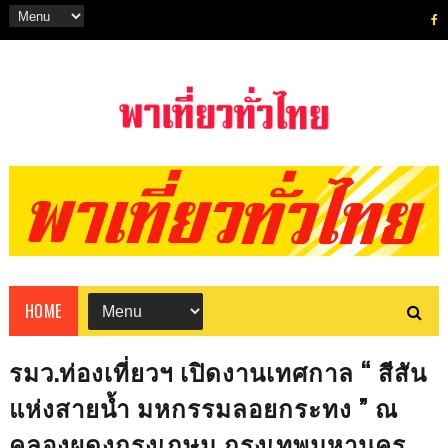
HOME
รมว.ท่องเที่ยวฯ เปิดงานเทศกาล “ สีสัน
แห่งสายน้ำ มหกรรมลอยกระทง ” ณ
คลองผดุงกรุงเกษม กรุงเทพมหานคร