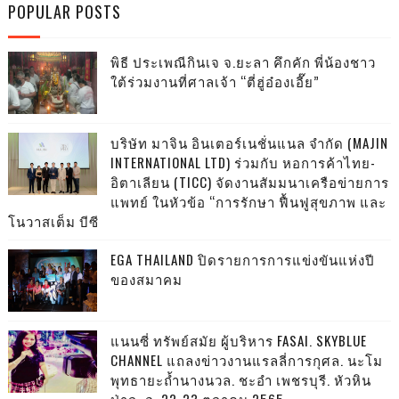
POPULAR POSTS
พิธี ประเพณีกินเจ จ.ยะลา คึกคัก พี่น้องชาว
ใต้ร่วมงานที่ศาลเจ้า “ตี่ฮู่อ๋องเอี๊ย”
บริษัท มาจิน อินเตอร์เนชั่นแนล จำกัด (MAJIN
INTERNATIONAL LTD) ร่วมกับ หอการค้าไทย-
อิตาเลียน (TICC) จัดงานสัมมนาเครือข่ายการ
แพทย์ ในหัวข้อ “การรักษา ฟื้นฟูสุขภาพ และ
โนวาสเต็ม บีซี
EGA THAILAND ปิดรายการการแข่งขันแห่งปี
ของสมาคม
แนนซี่ ทรัพย์สมัย ผู้บริหาร FASAI. SKYBLUE
CHANNEL แถลงข่าวงานแรลลี่การกุศล. นะโม
พุทธายะถ้ำนางนวล. ชะอำ เพชรบุรี. หัวหิน
ป่าละอู. 22-23 ตุลาคม 2565