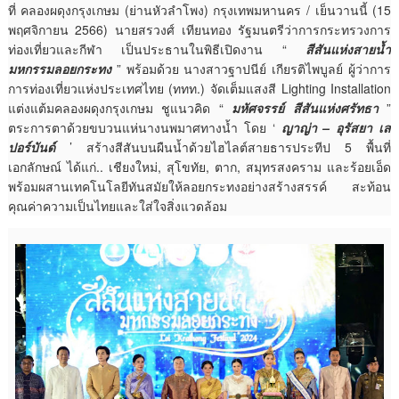
ที่ คลองผดุงกรุงเกษม (ย่านหัวลำโพง) กรุงเทพมหานคร / เย็นวานนี้ (15
พฤศจิกายน 2566) นายสรวงศ์ เทียนทอง รัฐมนตรีว่าการกระทรวงการ
ท่องเที่ยวและกีฬา เป็นประธานในพิธีเปิดงาน “
สีสันแห่งสายน้ำ
มหกรรมลอยกระทง
” พร้อมด้วย นางสาวฐาปนีย์ เกียรติไพบูลย์ ผู้ว่าการ
การท่องเที่ยวแห่งประเทศไทย (ททท.) จัดเต็มแสงสี Lighting Installation
แต่งแต้มคลองผดุงกรุงเกษม ชูแนวคิด “
มหัศจรรย์ สีสันแห่งศรัทธา
”
ตระการตาด้วยขบวนแห่นางนพมาศทางน้ำ โดย ‘
ญาญ่า – อุรัสยา เส
ปอร์บันด์
’ สร้างสีสันบนผืนน้ำด้วยไฮไลต์สายธารประทีป 5 พื้นที่
เอกลักษณ์ ได้แก่.. เชียงใหม่, สุโขทัย, ตาก, สมุทรสงคราม และร้อยเอ็ด
พร้อมผสานเทคโนโลยีทันสมัยให้ลอยกระทงอย่างสร้างสรรค์ สะท้อน
คุณค่าความเป็นไทยและใส่ใจสิ่งแวดล้อม