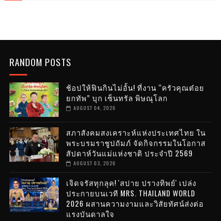
RANDOM POSTS
ช้อปให้ฟินกินไม่อั้น! ที่งาน “ครัวคุณต๋อย
ยกทัพ” บุก เซ็นทรัล พิษณุโลก
AUGUST 04, 2026
สภาสังคมสงเคราะห์แห่งประเทศไทย ใน
พระบรมราชูปถัมภ์ จัดกิจกรรมในโอกาส
สัปดาห์วันแม่แห่งชาติ ประจำปี 2569
AUGUST 03, 2026
เจิดจรัสทุกลุค! 'สปาย ปรางทิพย์' เปล่ง
ประกายบนเวที MRS. THAILAND WORLD
2026 ผสานความงามและวิสัยทัศน์ส่งต่อ
แรงบันดาลใจ