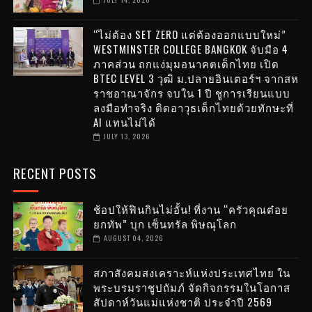
“ไม่ต้อง SET ZERO แต่ต้องออกแบบใหม่”
WESTMINSTER COLLEGE BANGKOK จับมือ 4
ภาคส่วน ถกแง่มุมอนาคตเด็กไทย เปิด
BTEC LEVEL 3 วุฒิ ม.ปลายอินเตอร์ฯ จากสห
ราชอาณาจักร จบใน 1 ปี ชูการเรียนแบบ
ลงมือทำจริง ติดอาวุธเด็กไทยด้วยทักษะที่
AI แทนไม่ได้
JULY 13, 2026
RECENT POSTS
ช้อปให้ฟินกินไม่อั้น! ที่งาน “ครัวคุณต๋อย
ยกทัพ” บุก เซ็นทรัล พิษณุโลก
AUGUST 04, 2026
สภาสังคมสงเคราะห์แห่งประเทศไทย ใน
พระบรมราชูปถัมภ์ จัดกิจกรรมในโอกาส
สัปดาห์วันแม่แห่งชาติ ประจำปี 2569