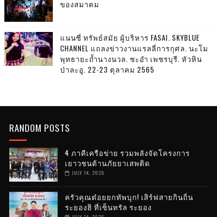
ของสมาคม
แนนซี่ ทรัพย์สมัย ผู้บริหาร FASAI. SKYBLUE
CHANNEL แถลงข่าวงานแรลลี่การกุศล. นะโม
พุทธายะถ้ำนางนวล. ชะอำ เพชรบุรี. หัวหิน
ป่าละอู. 22-23 ตุลาคม 2565
RANDOM POSTS
4 ภาคีเครือข่าย รวมพลังจัดโครงการ
เยาวชนต้านภัยยาเสพติด
JULY 14, 2026
ครัวคุณต๋อยยกทัพบุก! เสิร์ฟสายกินถิ่น
ระยองฮิ ที่เซ็นทรัล ระยอง
JULY 14, 2026