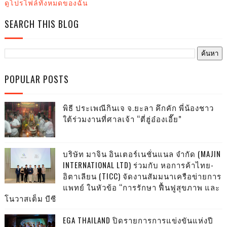
ดูโปรไฟล์ทั้งหมดของฉัน
SEARCH THIS BLOG
POPULAR POSTS
พิธี ประเพณีกินเจ จ.ยะลา คึกคัก พี่น้องชาว
ใต้ร่วมงานที่ศาลเจ้า “ตี่ฮู่อ๋องเอี๊ย”
บริษัท มาจิน อินเตอร์เนชั่นแนล จำกัด (MAJIN
INTERNATIONAL LTD) ร่วมกับ หอการค้าไทย-
อิตาเลียน (TICC) จัดงานสัมมนาเครือข่ายการ
แพทย์ ในหัวข้อ “การรักษา ฟื้นฟูสุขภาพ และ
โนวาสเต็ม บีซี
EGA THAILAND ปิดรายการการแข่งขันแห่งปี