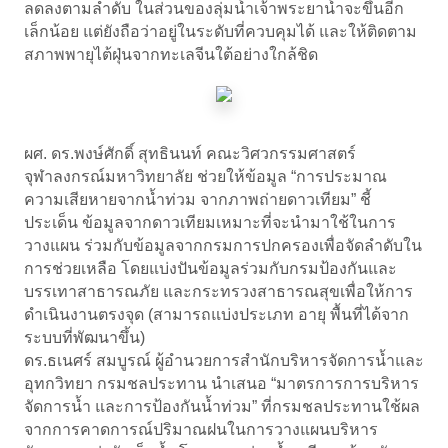
ลดลงตามลำดับ ในส่วนของลุ่มน้ำเจ้าพระยาน้ำจะขึ้นอีก
เล็กน้อย แต่ยังถือว่าอยู่ในระดับที่ควบคุมได้ และให้ติดตาม
สภาพพายุไต้ฝุ่นจากทะเลจีนใต้อย่างใกล้ชิด
ผศ. ดร.พงษ์ศักดิ์ สุทธินนท์ คณะวิศวกรรมศาสตร์
จุฬาลงกรณ์มหาวิทยาลัย ช่วยให้ข้อมูล “การประมาณ
ความเสียหายจากน้ำท่วม จากภาพถ่ายดาวเทียม” ชี้
ประเด็น ข้อมูลจากดาวเทียมเหมาะที่จะนำมาใช้ในการ
วางแผน ร่วมกับข้อมูลจากกรมการปกครองเพื่อจัดลำดับใน
การช่วยเหลือ โดยแบ่งปันข้อมูลร่วมกับกรมป้องกันและ
บรรเทาสาธารณภัย และกระทรวงสาธารณสุขเพื่อให้การ
ดำเนินงานตรงจุด (สามารถแบ่งประเภท อายุ พื้นที่ได้จาก
ระบบที่พัฒนาขึ้น)
ดร.ธเนศร์ สมบูรณ์ ผู้อำนวยการสำนักบริหารจัดการน้ำและ
อุทกวิทยา กรมชลประทาน นำเสนอ “มาตรการการบริหาร
จัดการน้ำ และการป้องกันน้ำท่วม” ที่กรมชลประทานใช้ผล
จากการคาดการณ์ปริมาณฝนในการวางแผนบริหาร