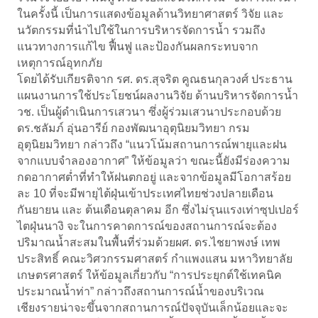
ในครั้งนี้ เป็นการแสดงข้อมูลด้านวิทยาศาสตร์ วิจัย และ
นวัตกรรมที่นำไปใช้ในการบริหารจัดการน้ำ รวมถึง
แนวทางการแก้ไข ฟื้นฟู และป้องกันผลกระทบจาก
เหตุการณ์อุทกภัย
โดยได้รับเกียรติจาก รศ. ดร.สุจริต คูณธนกุลวงศ์ ประธาน
แผนงานการใช้ประโยชน์ผลงานวิจัย ด้านบริหารจัดการน้ำ
วช. เป็นผู้ดำเนินการเสวนา ซึ่งผู้ร่วมเสวนาประกอบด้วย
ดร.ชลัมภ์ อุ่นอารีย์ กองพัฒนาอุตุนิยมวิทยา กรม
อุตุนิยมวิทยา กล่าวถึง “แนวโน้มสถานการณ์พายุและฝน
จากแบบจำลองอากาศ” ให้ข้อมูลว่า ขณะนี้ยังมีร่องความ
กดอากาศต่ำที่ทำให้ฝนตกอยู่ และจากข้อมูลมีโอกาสร้อย
ละ 10 ที่จะมีพายุไต้ฝุ่นเข้าประเทศไทยช่วงปลายเดือน
กันยายน และ ต้นเดือนตุลาคม อีก ซึ่งไม่รุนแรงเท่าซุปเปอร์
ไตฝุ่นนางิ จะในการคาดการณ์ของสถานการณ์จะต้อง
ปริมาณน้ำสะสมในพื้นที่ร่วมด้วยผศ. ดร.ไชยาพงษ์ เทพ
ประสิทธิ์ คณะวิศวกรรมศาสตร์ กำแพงแสน มหาวิทยาลัย
เกษตรศาสตร์ ให้ข้อมูลเกี่ยวกับ “การประยุกต์ใช้เทคนิค
ประมาณน้ำท่า” กล่าวถึงสถานการณ์น้ำของบริเวณ
เชียงรายน่าจะขึ้นจากสถานการณ์ปัจจุบันเล็กน้อยและจะ