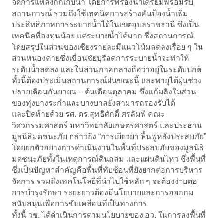
จัดการแหล่งกักเก็บน้ำ โดยการพร่องน้ำเตรียมพร้อมรับ
สถานการณ์ รวมถึงใช้เทคนิคการสร้างคันป้องน้ำเพิ่ม
ประสิทธิภาพการระบายน้ำได้ในเขตอุบลราชธานี ซึ่งเป็น
เทคนิคที่ลงทุนน้อย แต่ระบายน้ำได้มาก ซึ่งสถานการณ์
โดยสรุปในส่วนของเชียงรายละมีแนวโน้มลดลงเรื่อย ๆ ใน
ส่วนหนองคายซึ่งเขื่อนชัยบุรีลดการระบายน้ำจะทำให้
ระดับน้ำลดลง และในส่วนภาคกลางถือว่าอยู่ในระดับปกติ
ทั้งนี้ต้องประเมินสถานการณ์ฝนขณะนี้ และพายุไต้ฝุ่นช่วง
ปลายเดือนกันยายน – ต้นเดือนตุลาคม ซึ่งแก้มลิงในส่วน
ของทุ่งบางระกำและบางบาลยังสามารถรองรับได้
และปิดท้ายด้วย รศ. ดร.สุทธิศักดิ์ ศรลัมพ์ คณะ
วิศวกรรมศาสตร์ มหาวิทยาลัยเกษตรศาสตร์ และประธาน
มูลนิธิมดชนะภัย กล่าวถึง “การเยียวยา ฟื้นฟูหลังประสบภัย”
โดยยกตัวอย่างการดำเนินงานในพื้นที่ประสบภัยของมูลนิธิ
มดชนะภัยทั้งในเหตุการณ์ดินถล่ม และแผ่นดินไหว ซึ่งพื้นที่
ซึ่งเป็นปัญหาสำคัญคือพื้นที่ทับซ้อนที่ยังยากต่อการบริหาร
จัดการ รวมถึงเทคโนโลยีที่นำไปใช้หลัก ๆ จะต้องง่ายต่อ
การบำรุงรักษา ระยะยาวต้องมีนโยบายและการออกกม
สนับสนุนเพื่อการขับเคลื่อนที่เป็นทางการ
ทั้งนี้ วช. ได้ดำเนินการตามนโยบายของ อว. ในการลงพื้นที่