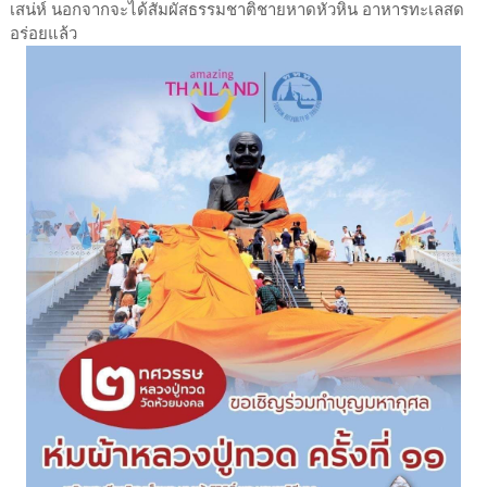
เสน่ห์ นอกจากจะได้สัมผัสธรรมชาติชายหาดหัวหิน อาหารทะเลสด
อร่อยแล้ว