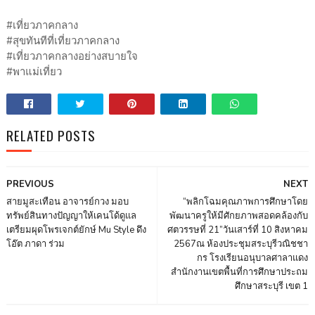
#เที่ยวภาคกลาง
#สุขทันทีที่เที่ยวภาคกลาง
#เที่ยวภาคกลางอย่างสบายใจ
#พาแม่เที่ยว
RELATED POSTS
PREVIOUS
NEXT
สายมูสะเทือน อาจารย์กวง มอบ
“พลิกโฉมคุณภาพการศึกษาโดย
ทรัพย์สินทางปัญญาให้เคนโด้ดูแล
พัฒนาครูให้มีศักยภาพสอดคล้องกับ
เตรียมผุดโพรเจกต์ยักษ์ Mu Style ดึง
ศตวรรษที่ 21”วันเสาร์ที่ 10 สิงหาคม
โอ๊ต ภาดา ร่วม
2567ณ ห้องประชุมสระบุรีวณิชชา
กร โรงเรียนอนุบาลศาลาแดง
สำนักงานเขตพื้นที่การศึกษาประถม
ศึกษาสระบุรี เขต 1