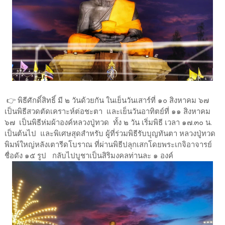
👉 พิธีศักดิ์สิทธิ์ มี ๒ วันด้วยกัน ในเย็นวันเสาร์ที่ ๑๐ สิงหาคม ๖๗
เป็นพิธีสวดตัดเคราะห์ต่อชะตา และเย็นวันอาทิตย์ที่ ๑๑ สิงหาคม
๖๗ เป็นพิธีห่มผ้าองค์หลวงปู่ทวด ทั้ง ๒ วัน เริ่มพิธี เวลา ๑๗.๓๐ น.
เป็นต้นไป และพิเศษสุดสำหรับ ผู้ที่ร่วมพิธีรับบุญทันตา หลวงปู่ทวด
พิมพ์ใหญ่หลังเตารีดโบราณ ที่ผ่านพิธีปลุกเสกโดยพระเกจิอาจารย์
ชื่อดัง ๑๕ รูป กลับไปบูชาเป็นสิริมงคลท่านละ ๑ องค์