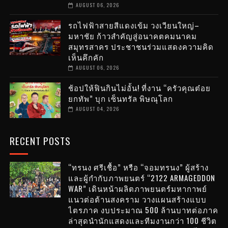
AUGUST 06, 2026
รถไฟฟ้าสายสีแดงเข้ม วงเวียนใหญ่–
มหาชัย ก้าวสำคัญสู่อนาคตคมนาคม
สมุทรสาคร ประชาชนร่วมแสดงความคิด
เห็นคึกคัก
AUGUST 06, 2026
ช้อปให้ฟินกินไม่อั้น! ที่งาน “ครัวคุณต๋อย
ยกทัพ” บุก เซ็นทรัล พิษณุโลก
AUGUST 04, 2026
RECENT POSTS
“ทรนง ศรีเชื้อ” หรือ “จอมทรนง” ผู้สร้าง
และผู้กำกับภาพยนตร์ “2122 ARMAGEDDON
WAR” เดินหน้าผลิตภาพยนตร์มหากาพย์
แนวต่อต้านสงคราม วางแผนสร้างแบบ
ไตรภาค งบประมาณ 500 ล้านบาทต่อภาค
ล่าสุดนำนักแสดงและทีมงานกว่า 100 ชีวิต