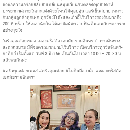
ส่งต่อความอร่อยสลับสับเปลี่ยนหมุนเวียนกันตลอดทุกสัปดาห์
บรรยากาศภายในตกแต่งด้วยโทนไม้ดูอบอุ่น แอร์เย็นสบาย เหมาะ
กับกลุ่มลูกค้าทุกเพศ ทุกวัย มีโต๊ะและเก้าอี้ไว้บริการรองรับมากถึง
200 ที่ พร้อมให้เหล่านักกิน ได้มาสัมผัสความฟิน อิ่มเอมกับของอร่อย
อย่างสุขใจ
“ครัวคุณต๋อยเพลส เดอะคริสตัล เอกมัย-รามอินทรา” การเดินทาง
สะดวกสบาย มีที่จอดรถมากมายไว้บริการ เปิดบริการทุกวันจันทร์-
อาทิตย์ เริ่มตั้งแต่ วันที่ 3 มิ.ย.66 เป็นต้นไป เวลา:10.00 – 20. 30 น.
แล้วพบกันค่ะ
#ครัวคุณต๋อยเพลส #ครัวคุณต๋อย #ไม่กินถือว่าผิด #เดอะคริสตัล
เอกมัยรามอินทรา