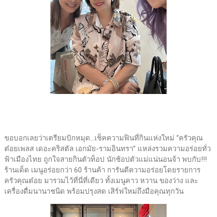
ขอบอกเลยว่าเตรียมปักหมุด…เช็คความฟินที่กินแห่งใหม่ “ครัวคุณ
ต๋อยเพลส เดอะคริสตัล เอกมัย-รามอินทรา” แหล่งรวมความอร่อยทั่ว
ฟ้าเมืองไทย ถูกใจสายกินตัวท็อป นักช้อปตัวแม่แน่นอนจ้า พบกับ!!!
ร้านเด็ด เมนูอร่อยกว่า 60 ร้านค้า การันตีความอร่อยโดยรายการ
ครัวคุณต๋อย มารวมไว้ที่นี่ที่เดียว ทั้งเมนูคาว หวาน ของว่าง และ
เครื่องดื่มนานาชนิด พร้อมปรุงสด เสิร์ฟใหม่ถึงมือคุณทุกวัน