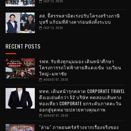
JULY 13, 2026
สส. จี้สรรพสามิตเร่งปรับโครงสร้างภาษี
บุหรี่ แก้ปมที่ค้างคาก่อนพังทั้งระบบ
JULY 13, 2026
RECENT POSTS
รฟท. รับฟังทุกมุมมอง เดินหน้าศึกษา
โครงการรถไฟฟ้าสายสีแดงเข้ม วงเวียน
ใหญ่–มหาชัย
AUGUST 07, 2026
ททท. เดินหน้ารุกตลาด CORPORATE TRAVEL
ดึงเอเย่นต์กว่า 52 บริษัท ทดสอบเส้นทาง
ท่องเที่ยว CORPORATE ยกระดับภาคตะวัน
ออกสู่จุดหมายปลายทางคุณภาพ
AUGUST 07, 2026
"ล่าม" ภาพยนตร์สร้างจากเรื่องจริงของ