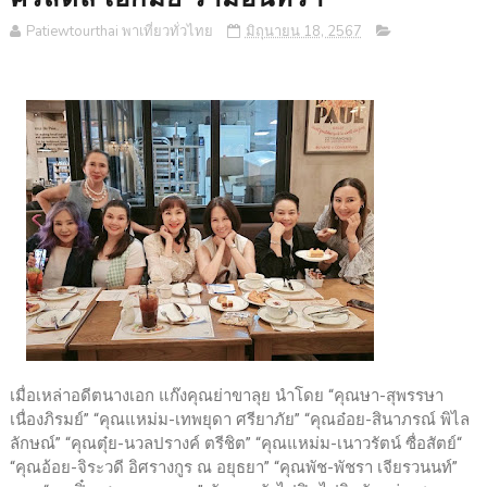
Patiewtourthai พาเที่ยวทั่วไทย
มิถุนายน 18, 2567
เมื่อเหล่าอดีตนางเอก แก๊งคุณย่าขาลุย นำโดย “คุณษา-สุพรรษา
เนื่องภิรมย์” “คุณแหม่ม-เทพยุดา ศรียาภัย” “คุณอ๋อย-สินาภรณ์ พิไล
ลักษณ์” “คุณตุ๋ย-นวลปรางค์ ตรีชิต” “คุณแหม่ม-เนาวรัตน์ ซื่อสัตย์“
“คุณอ้อย-จิระวดี อิศรางกูร ณ อยุธยา” “คุณพัช-พัชรา เจียรวนนท์”