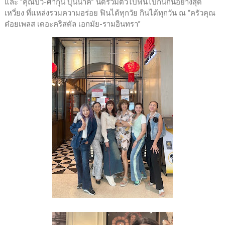
และ “คุณปิ๋ว-ศากุน บุนนาค” นัดรวมตัวไปฟินไปกินกันอย่างสุด
เหวี่ยง ที่แหล่งรวมความอร่อย ฟินได้ทุกวัย กินได้ทุกวัน ณ “ครัวคุณ
ต๋อยเพลส เดอะคริสตัล เอกมัย-รามอินทรา”