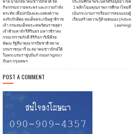
พาล นายกสมาคมชาวปักษ์ใต้ จัด
ประถมศึกษาพระนครศรีอยุธยา เขต
กิจกรรมถวายพระพร และถวายกำลัง
1 พลิกโฉมคุณภาพการศึกษาไทยที่
พระทัย เพื่อปกป้องและแสดงความ
เน้นกระบวนการเรียนการสอนแบบผู้
จงรักภักดีต่อ สมเด็จพระกนิษฐาธิราช
เรียนสร้างความรู้ด้วยตนเอง (Active
เจ้า กรมสมเด็จพระเทพรัตนราชสุดา
Learning)
เจ้าฟ้ามหาจักรีสิรินธร มหาวชิราลง
กรณวรราชภักดี สิริกิจการิณีพีรย
พัฒน รัฐสีมาคุณากรปิยชาติ สยาม
บรมราชกุมารี ณ สมาคมชาวปักษ์ใต้
ในพระบรมราชูปถัมภ์ ถนนกาญจนา
ภิเษก กรุงเทพฯ
POST A COMMENT