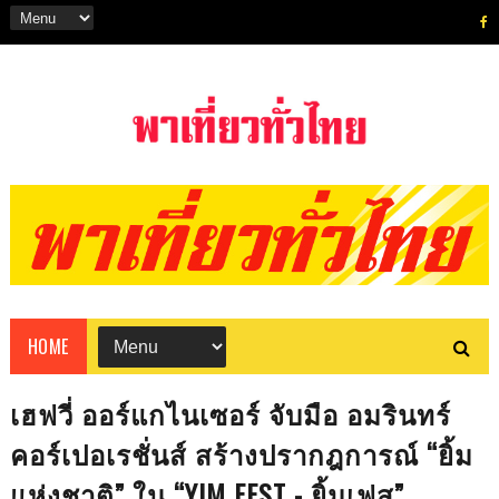
HOME
เฮฟวี่ ออร์แกไนเซอร์ จับมือ อมรินทร์
คอร์เปอเรชั่นส์ สร้างปรากฎการณ์ “ยิ้ม
แห่งชาติ” ใน “YIM FEST - ยิ้มเฟส”