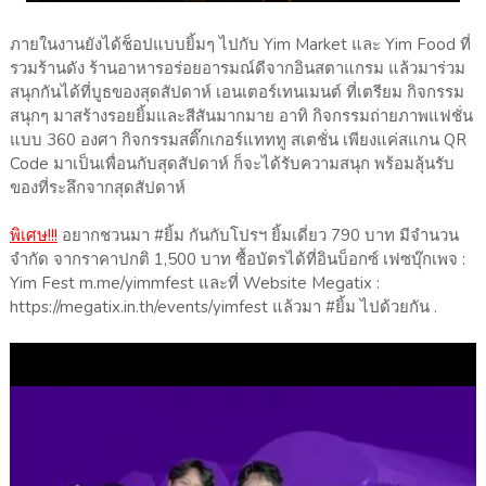
ภายในงานยังได้ช็อปแบบยิ้มๆ ไปกับ Yim Market และ Yim Food ที่
รวมร้านดัง ร้านอาหารอร่อยอารมณ์ดีจากอินสตาแกรม แล้วมาร่วม
สนุกกันได้ที่บูธของสุดสัปดาห์ เอนเตอร์เทนเมนต์ ที่เตรียม กิจกรรม
สนุกๆ มาสร้างรอยยิ้มและสีสันมากมาย อาทิ กิจกรรมถ่ายภาพแฟชั่น
แบบ 360 องศา กิจกรรมสติ๊กเกอร์แทททู สเตชั่น เพียงแค่สแกน QR
Code มาเป็นเพื่อนกับสุดสัปดาห์ ก็จะได้รับความสนุก พร้อมลุ้นรับ
ของที่ระลึกจากสุดสัปดาห์
พิเศษ!!!
อยากชวนมา #ยิ้ม กันกับโปรฯ ยิ้มเดี่ยว 790 บาท มีจำนวน
จำกัด จากราคาปกติ 1,500 บาท ซื้อบัตรได้ที่อินบ็อกซ์ เฟซบุ๊กเพจ :
Yim Fest m.me/yimmfest และที่ Website Megatix :
https://megatix.in.th/events/yimfest แล้วมา #ยิ้ม ไปด้วยกัน .