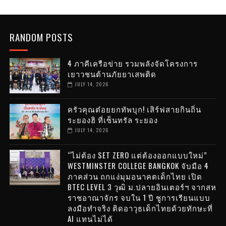
RANDOM POSTS
4 ภาคีเครือข่าย รวมพลังจัดโครงการ
เยาวชนต้านภัยยาเสพติด
JULY 14, 2026
ครัวคุณต๋อยยกทัพบุก! เสิร์ฟสายกินถิ่น
ระยองฮิ ที่เซ็นทรัล ระยอง
JULY 14, 2026
“ไม่ต้อง SET ZERO แต่ต้องออกแบบใหม่”
WESTMINSTER COLLEGE BANGKOK จับมือ 4
ภาคส่วน ถกแง่มุมอนาคตเด็กไทย เปิด
BTEC LEVEL 3 วุฒิ ม.ปลายอินเตอร์ฯ จากสห
ราชอาณาจักร จบใน 1 ปี ชูการเรียนแบบ
ลงมือทำจริง ติดอาวุธเด็กไทยด้วยทักษะที่
AI แทนไม่ได้