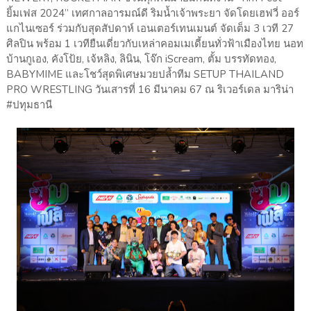
ยิ้มเฟส 2024” เทศกาลอารมณ์ดี ริมน้ำเจ้าพระยา จัดโดยเฮฟวี่ ออร์
แกไนเซอร์ ร่วมกับสุดสัปดาห์ เอนเตอร์เทนเมนต์ จัดเต็ม 3 เวที 27
ศิลปิน พร้อม 1 เวทียืนเดี่ยวกับเหล่าคอมเมเดี้ยนทั่วฟ้าเมืองไทย นอท
บ้านกูเอง, คังโป้ย, เจ้หลิง, ลินิน, โจ๊ก iScream, ตั้ม บรรทัดทอง,
BABYMIME และโชว์สุดพิเศษมวยปล้ำทีม SETUP THAILAND
PRO WRESTLING วันเสารที่ 16 มีนาคม 67 ณ ริเวอร์เดล มาริน่า
#ปทุมธานี