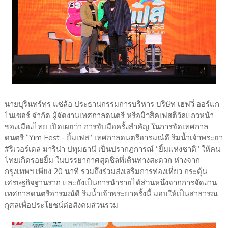
นายบุรินทร์ทร แซ่ล้อ ประธานกรรมการบริหาร บริษัท เฮฟวี่ ออร์แก
ไนเซอร์ จำกัด ผู้จัดงานเทศกาลดนตรี หรือมิวสิคเฟสติวัลแถวหน้า
ของเมืองไทย เปิดเผยว่า การจับมือครั้งสำคัญ ในการจัดเทศกาล
ดนตรี “Yim Fest - ยิ้มเฟส” เทศกาลดนตรีอารมณ์ดี ริมน้ำเจ้าพระยา
#ริเวอร์เดล มาริน่า ปทุมธานี เป็นปรากฎการณ์ “ยิ้มแห่งชาติ” ให้คน
ไทยเกิดรอยยิ้ม ในบรรยากาศสุดชิลที่เดินทางสะดวก ห่างจาก
กรุงเทพฯ เพียง 20 นาที รวมถึงร่วมส่งเสริมการท่องเที่ยว กระตุ้น
เศรษฐกิจฐานราก และยังเป็นการนำรายได้ส่วนหนึ่งจากการจัดงาน
เทศกาลดนตรีอารมณ์ดี ริมน้ำเจ้าพระยาครั้งนี้ มอบให้เป็นสาธารณ
กุศลเพื่อประโยชน์ต่อสังคมส่วนรวม