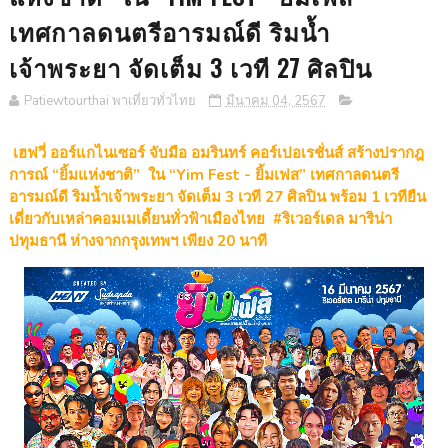
เทศกาลดนตรีอารมณ์ดี ริมน้ำ
เจ้าพระยา จัดเต็ม 3 เวที 27 ศิลปิน
Patiewtourthai พาเที่ยวทั่วไทย
มีนาคม 04, 2567
เฮฟวี่ ออร์แกไนเซอร์ จับมือ อมรินทร์ คอร์เปอเรชั่นส์ สร้างปรากฎ
การณ์ “ยิ้มแห่งชาติ” ใน “Yim Fest - ยิ้มเฟส” เทศกาลดนตรี
อารมณ์ดี ริมน้ำเจ้าพระยา จัดเต็ม 3 เวที 27 ศิลปิน พร้อม 1 เวทียืน
เดี่ยวกับเหล่าคอมเมเดี้ยนทั่วฟ้าเมืองไทย #ริเวอร์เดล มาริน่า
ปทุมธานี ห่างจากกรุงเทพฯ เพียง 20 นาที