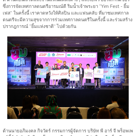
ซึ่งการจัดเทศกาลดนตรีอารมณ์ดี ริมน้ำเจ้าพระยา “Yim Fest - ยิ้ม
เฟส” ในครั้งนี้ เราคาดหวังให้ศิลปิน และแฟนคลับ ที่มาชมเทศกาล
ดนตรีจะมีความสุขจากการร่วมเทศกาลดนตรีในครั้งนี้ และร่วมสร้าง
ปรากฎการณ์ “ยิ้มแห่งชาติ” ไปด้วยกัน
ด้านนายอภิมงคล กิจวัตร์ กรรมการผู้จัดการ บริษัท พี อาร์ จี พร็อพเพ