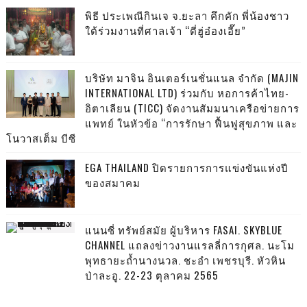
พิธี ประเพณีกินเจ จ.ยะลา คึกคัก พี่น้องชาว
ใต้ร่วมงานที่ศาลเจ้า “ตี่ฮู่อ๋องเอี๊ย”
บริษัท มาจิน อินเตอร์เนชั่นแนล จำกัด (MAJIN
INTERNATIONAL LTD) ร่วมกับ หอการค้าไทย-
อิตาเลียน (TICC) จัดงานสัมมนาเครือข่ายการ
แพทย์ ในหัวข้อ “การรักษา ฟื้นฟูสุขภาพ และ
โนวาสเต็ม บีซี
EGA THAILAND ปิดรายการการแข่งขันแห่งปี
ของสมาคม
แนนซี่ ทรัพย์สมัย ผู้บริหาร FASAI. SKYBLUE
CHANNEL แถลงข่าวงานแรลลี่การกุศล. นะโม
พุทธายะถ้ำนางนวล. ชะอำ เพชรบุรี. หัวหิน
ป่าละอู. 22-23 ตุลาคม 2565