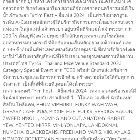
อร์ตี้ส์ จำกัด ผู้บริหารโครงการริเวอร์เดล มารีน่า ในเครือเอ็ม บี เค
กล่าวต่อว่า ริเวอร์เดล มารีน่า สถานที่จัดเทศกาลดนตรีอารมณ์ดี ริม
น้ำเจ้าพระยา “#Yim Fest – ยิ้มเฟส 2024” เป็นท่าเรือมาตรฐาน
ระดับ A-Class ศูนย์กลางผู้ให้บริการกิจกรรมทางน้ำอย่างครบวงจร
แห่งแรกในลุ่มแม่น้ำเจ้าพระยา อยู่บนพื้นที่ริมแม่น้ำเจ้าพระยา กว่า
100 ไร่ ตั้งอยู่ที่จังหวัดปทุมธานีใกล้กับกรุงเทพฯ แถบโซนนิคม
อุตสาหกรรมบางกระดี ที่ติดกับถนนเส้นหลักอย่าง ถ.ติวานนท์ และ
ถ.345 ซึ่งเป็นพื้นที่ทำเลทองของจังหวัดปทุมธานี ซึ่งท่าเรือริเวอร์เดล
มารีน่าได้รับตราสัญลักษณ์ที่ใช้รับรองมาตรฐานของสถานที่จัดงาน
ประเทศไทย TVMS : Thailand Mice Venue Standard 2023
Category Special Event จาก TCEB หรือสำนักงานส่งเสริมการ
จัดการประชุมและนิทรรศการอีกด้วย สร้างความมั่นใจให้กับทุกการ
จัดงานว่า เป็นพื้นที่ที่สวยที่สุดบนโค้งน้ำพระยา
เทศกาลดนตรี “Yim Fest – #ยิ้มเฟส 2024” เทศกาลดนตรีอารมณ์ดี
ริมน้ำเจ้าพระยา พบกับ สาวเสียงดี วี - วิโอเลต วอเทียร์ นำทีมเหล่า
ศิลปิน โพลีแคท, PHUM VIPHURIT, FUNKY WAH WAH,
GREASY CAFE, สเลอ, PIXXIE, H3F, FOLK9, SERIOUS BACON,
ZWEED N'ROLL, MOVING AND CUT, ANATOMY RABBIT,
YEW, YENTED, MIRRR, VINI, YONLAPA, LANDOKMAI,
NUMCHA, BLACKBEANS, FREEHAND, VARIS, KIKI, AYLA'S,
NEWERY, ROCKETMAN ชวนทุกคนมายิ้มกันที่งาน “Yim Fest –