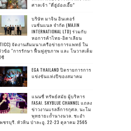
ศาลเจ้า “ตี่ฮู่อ๋องเอี๊ย”
บริษัท มาจิน อินเตอร์
เนชั่นแนล จำกัด (MAJIN
INTERNATIONAL LTD) ร่วมกับ
หอการค้าไทย-อิตาเลียน
(TICC) จัดงานสัมมนาเครือข่ายการแพทย์ ใน
หัวข้อ “การรักษา ฟื้นฟูสุขภาพ และ โนวาสเต็ม
ีซี
EGA THAILAND ปิดรายการการ
แข่งขันแห่งปีของสมาคม
แนนซี่ ทรัพย์สมัย ผู้บริหาร
FASAI. SKYBLUE CHANNEL แถลง
ข่าวงานแรลลี่การกุศล. นะโม
พุทธายะถ้ำนางนวล. ชะอำ
พชรบุรี. หัวหิน ป่าละอู. 22-23 ตุลาคม 2565