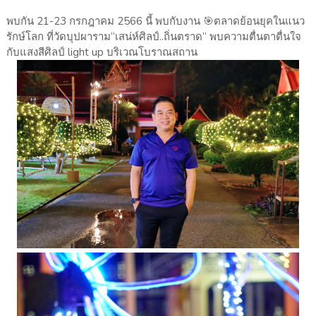
พบกัน 21-23 กรกฎาคม 2566 นี้ พบกับงาน 🎯ตลาดย้อนยุคในแนว
รักษ์โลก ที่วัดบุปผาราม“เสน่ห์ศิลป์..ถิ่นตราด” พบความตื่นตาตื่นใจ
กับแสงสีศิลป์ light up บริเวณโบราณสถาน