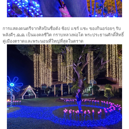
การแสดงดนตรีจากศิลปินชื่อดัง ช้อป แชร์ แชะ ของกินอร่อยๆ รับ
พลังดีๆ 🙏🙏 เป็นมงคลชีวิต กราบหลวงพ่อโต พระประธานศักดิ์สิทธิ์
คู่เมืองตราดและพระนอนที่ใหญ่ที่สุดในตราด