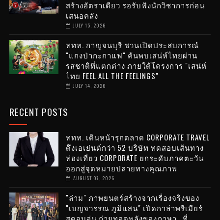
สร้างอัตราเดียว รอรับฟังนักวิชาการก่อน
เสนอคลัง
JULY 15, 2026
ททท. กาญจนบุรี ชวนเปิดประสบการณ์
"แกงป่ากะกาแฟ" ค้นพบเสน่ห์ไทยผ่าน
รสชาติที่แตกต่าง ภายใต้โครงการ "เสน่ห์
ไทย FEEL ALL THE FEELINGS"
JULY 14, 2026
RECENT POSTS
ททท. เดินหน้ารุกตลาด CORPORATE TRAVEL
ดึงเอเย่นต์กว่า 52 บริษัท ทดสอบเส้นทาง
ท่องเที่ยว CORPORATE ยกระดับภาคตะวัน
ออกสู่จุดหมายปลายทางคุณภาพ
AUGUST 07, 2026
"ล่าม" ภาพยนตร์สร้างจากเรื่องจริงของ
"เบญจวรรณ ภูมิแสน" เปิดกาล่าพรีเมียร์
สุดอบอุ่น ถ่ายทอดพลังของภาษา...ที่