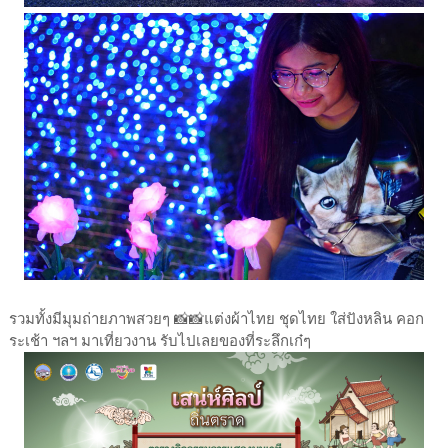
รวมทั้งมีมุมถ่ายภาพสวยๆ 📸📸แต่งผ้าไทย ชุดไทย ใส่ปังหลิน คอก
ระเช้า ฯลฯ มาเที่ยวงาน รับไปเลยของที่ระลึกเก๋ๆ