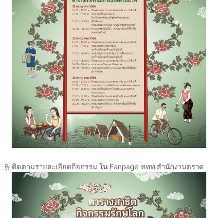
🫰ติดตามรายละเอียดกิจกรรม ใน Fanpage ททท.สำนักงานตราด