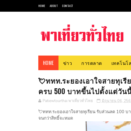
HOME
ABOUT
CONTACT
HOME
ข่าว
การตลาด
เทคโนโล
💘ททท.ระยองเอาใจสายทุเรียน
ครบ 500 บาทขึ้นไปตั้งแต่วันน
Patiewtourthai พาเที่ยวทั่วไทย
มิถุนายน 06, 25
💘ททท.ระยองเอาใจสายทุเรียน รับส่วนลด 100 บาททั
จนกว่าสิทธิ์จะหมด