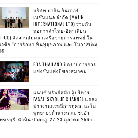
บริษัท มาจิน อินเตอร์
เนชั่นแนล จำกัด (MAJIN
INTERNATIONAL LTD) ร่วมกับ
หอการค้าไทย-อิตาเลียน
(TICC) จัดงานสัมมนาเครือข่ายการแพทย์ ใน
หัวข้อ “การรักษา ฟื้นฟูสุขภาพ และ โนวาสเต็ม
ีซี
EGA THAILAND ปิดรายการการ
แข่งขันแห่งปีของสมาคม
แนนซี่ ทรัพย์สมัย ผู้บริหาร
FASAI. SKYBLUE CHANNEL แถลง
ข่าวงานแรลลี่การกุศล. นะโม
พุทธายะถ้ำนางนวล. ชะอำ
พชรบุรี. หัวหิน ป่าละอู. 22-23 ตุลาคม 2565